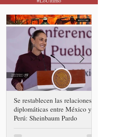
#LoÚltimo
al considerar que los
comentarios que emitieron
en el podcast "DesCasadas"
contra las personas adultas
mayores no pueden
justificarse como una
simple opinión o una broma.
Se restablecen las relaciones
diplomáticas entre México y
Perú: Sheinbaum Pardo