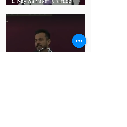
a Nay Salvatori y Grace
Palomares
Cablebús de Puebla aún no
cuenta con licencia de
construcción: García Parra