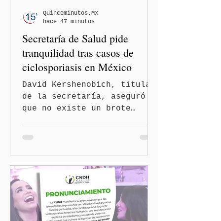
un partido, llegan por otro
— es importante que México
Quinceminutos.MX
hace 47 minutos
tenga relaciones
Secretaría de Salud pide
diplomáticas con el mu
tranquilidad tras casos de
ciclosporiasis en México
David Kershenobich, titular
de la secretaría, aseguró
que no existe un brote
activo y llamó a la
población a mantener la
calma Ciudad de México.- El
secretario de Salud
federal, David Kershenobich
Stalnikowitz, descartó que
exista un brote activo de
ciclosporiasis en México,
luego del incremento de