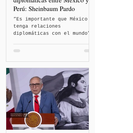
Perú: Sheinbaum Pardo
“Es importante que México
tenga relaciones
diplomáticas con el mundo”,
señaló Ciudad de México
(Quinceminutos.MX).-La
Presidenta Claudia
Sheinbaum Pardo anunció el
restablecimiento de las
relaciones diplomáticas
entre los gobiernos de
México y Perú. “Es
importante que más allá de
la orientación política de
los gobiernos —porque hay
orientaciones políticas de
los gobiernos, llegan por