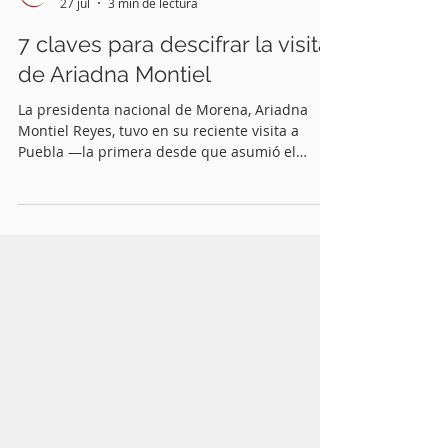
Quinceminutos.MX
27 jul
3 min de lectura
7 claves para descifrar la visita
de Ariadna Montiel
La presidenta nacional de Morena, Ariadna
Montiel Reyes, tuvo en su reciente visita a
Puebla —la primera desde que asumió el
liderazgo partidista— una deferencia especial
y explícita con el gobernador Alejandro
Armenta. Sostuvo un encuentro cálido con la
militancia de base, habló sobre las expectativas
rumbo a 2027, saludó con evidente afecto a
viejos compañeros y expresó preocupación por
el desempeño de algunos alcaldes y alcaldesas
morenistas.