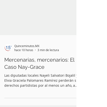
Quinceminutos.MX
hace 10 horas
3 min de lectura
Mercenarias, mercenarios: El
Caso Nay-Grace
Las diputadas locales Nayeli Salvatori Bojalil y
Elvia Graciela Palomares Ramírez perderán sus
derechos partidistas por al menos un año, a
partir de que la Comisión Nacional de
Honestidad y Justicia (CNHJ) emita su sanción