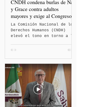
CNDH condena burlas de Nay
y Grace contra adultos
mayores y exige al Congreso
frenar discursos
La Comisión Nacional de los
discriminatorios
Derechos Humanos (CNDH)
elevó el tono en torno a la
polémica generada por las
diputadas locales de
Morena, Nayeli Salvatori
Bojalil y Elvia Graciela
"Grace" Palomares Ramírez,
al considerar que los
comentarios que emitieron
en el podcast "DesCasadas"
contra las personas adultas
mayores no pueden
justificarse como una
simple opinión o una broma.