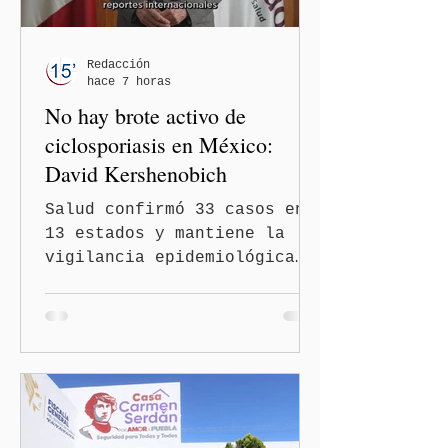
Redacción
hace 7 horas
No hay brote activo de
ciclosporiasis en México:
David Kershenobich
Salud confirmó 33 casos en
13 estados y mantiene la
vigilancia epidemiológica
Ciudad de México
(Quinceminutos.MX).- El
secretario de Salud, David
Kershenobich Stalnikowitz,
aseguró que en México no
existe un brote activo de
ciclosporiasis, luego de