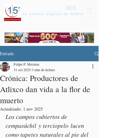
Quinceminutos
.MX
La revista digital de Puebla
Entrada
Felipe P. Mecinas
31 oct 2025
3 min de lectura
Crónica: Productores de
Atlixco dan vida a la flor de
muerto
Actualizado:
1 nov 2025
Los campos cubiertos de 
cempasúchil y terciopelo lucen 
como tapetes naturales al pie del 