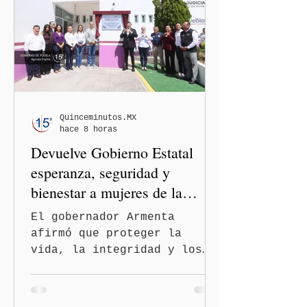
los recientes reportes de
casos en Estados Unidos y
de viajeros del Reino Unido
que visitaron territorio
mexicano. A través de un
mensaje difundido en redes
sociales, el funcionario
informó que la Secretaría
Quinceminutos.MX
hace 8 horas
de Salud activó de mane
Devuelve Gobierno Estatal
esperanza, seguridad y
bienestar a mujeres de la
periferia urbana
El gobernador Armenta
afirmó que proteger la
vida, la integridad y los
derechos de las mujeres es
la base para construir un
Puebla más justo y seguro