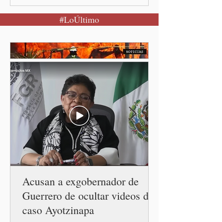
Puebla, Pue.-Cuando una
#LoÚltimo
mujer encuentra un lugar
seguro para pedir ayuda,
también recupera la
esperanza de vivir sin
miedo. Con esa visión, el
gobernador Alejandro
Armenta Mier inauguró el
Centro LIBRE (Libertad,
Igualdad, Bienestar, Redes,
Emancipación) número 62 y
la Casa Carmen Serdán
número 25 en el estado, la
cuarta en la c
Acusan a exgobernador de
Guerrero de ocultar videos del
caso Ayotzinapa