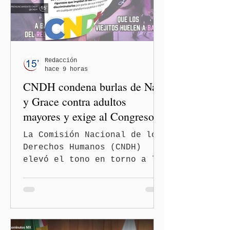
Redacción
hace 9 horas
CNDH condena burlas de Nay
y Grace contra adultos
mayores y exige al Congreso
frenar discursos
La Comisión Nacional de los
discriminatorios
Derechos Humanos (CNDH)
elevó el tono en torno a la
polémica generada por las
diputadas locales de
Morena, Nayeli Salvatori
Bojalil y Elvia Graciela
"Grace" Palomares Ramírez,