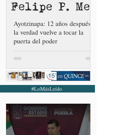
número 25 en el estado, la
cuarta en la c
Ayotzinapa: 12 años después,
la verdad vuelve a tocar la
puerta del poder
#LoMásLeído