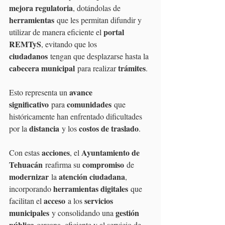
mejora regulatoria
, dotándolas de 
herramientas
 que les permitan difundir y 
portal 
utilizar de manera eficiente el 
REMTyS
, evitando que los 
ciudadanos
 tengan que desplazarse hasta la 
cabecera municipal
trámites
 para realizar 
.
avance 
Esto representa un 
significativo
comunidades
 para 
 que 
históricamente han enfrentado dificultades 
distancia
costos de traslado
por la 
 y los 
.
acciones
Ayuntamiento de 
Con estas 
, el 
Tehuacán
compromiso
 reafirma su 
 de 
modernizar
atención ciudadana
 la 
, 
herramientas digitales
incorporando 
 que 
acceso
servicios 
facilitan el 
 a los 
municipales
gestión 
 y consolidando una 
pública
 cercana, eficiente y al servicio de 