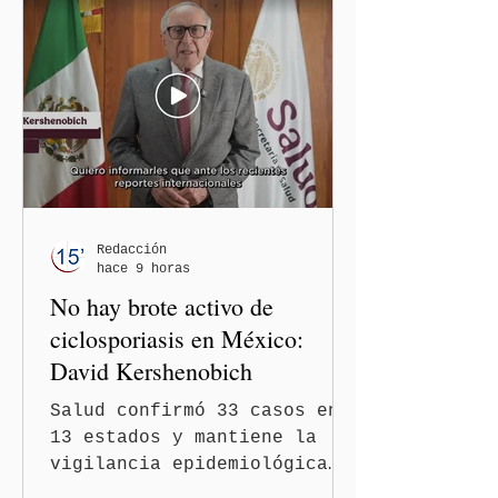
al considerar que los
comentarios que emitieron
en el podcast "DesCasadas"
contra las personas adultas
mayores no pueden
justificarse como una
simple opinión o una broma.
Redacción
hace 9 horas
No hay brote activo de
ciclosporiasis en México:
David Kershenobich
Salud confirmó 33 casos en
13 estados y mantiene la
vigilancia epidemiológica
Ciudad de México