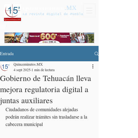
Quinceminutos
.MX
La revista digital de Puebla
Entrada
Quinceminutos.MX
4 sept 2025
1 min de lectura
Gobierno de Tehuacán lleva
mejora regulatoria digital a
juntas auxiliares
Ciudadanos de comunidades alejadas 
podrán realizar trámites sin trasladarse a la 
cabecera municipal