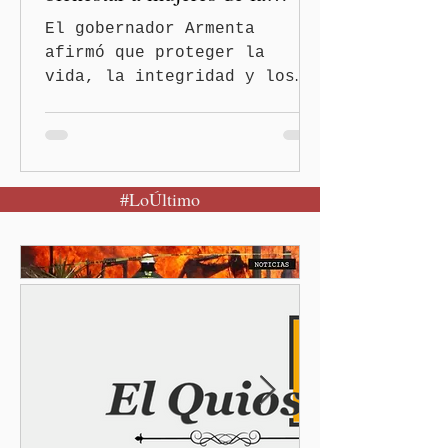
periferia urbana
El gobernador Armenta
afirmó que proteger la
vida, la integridad y los
derechos de las mujeres es
la base para construir un
Puebla más justo y seguro
Puebla, Pue.-Cuando una
#LoÚltimo
mujer encuentra un lugar
seguro para pedir ayuda,
también recupera la
esperanza de vivir sin
miedo. Con esa visión, el
gobernador Alejandro
Armenta Mier inauguró el
Centro LIBRE (Libertad,
Igualdad, Bienestar, Redes,
Emancipación) número 62 y
la Casa Carmen Serdán