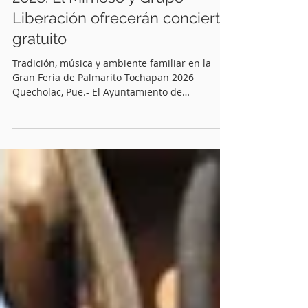
Quinceminutos.MX
hace 19 horas
2 min de lectura
Feria de Palmarito Tochapan
2026: El Mimoso y Grupo
Liberación ofrecerán concierto
gratuito
Tradición, música y ambiente familiar en la
Gran Feria de Palmarito Tochapan 2026
Quecholac, Pue.- El Ayuntamiento de
Quecholac, encabezado por la presidenta
municipal Guadalupe Martínez Gerardo, invitó
a las familias del municipio y de comunidades
vecinas a disfrutar de la Gran Feria en honor a
Jesús Sacramentado en Palmarito Tochapan
2026, una de las celebraciones más esperadas
de la región por su tradición, ambiente familiar
y cartel artístico. Como parte de las festividad