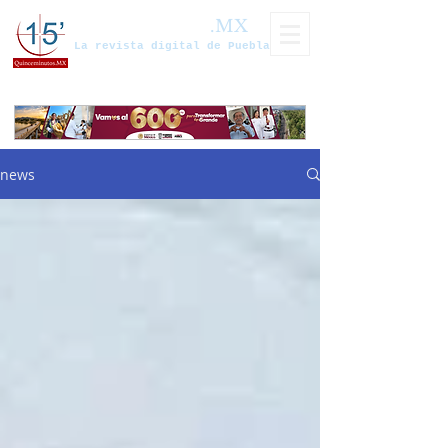
Quinceminutos
.MX
La revista digital de Puebla
news