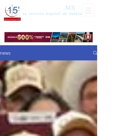
Quinceminutos
.MX
La revista digital de Puebla
news