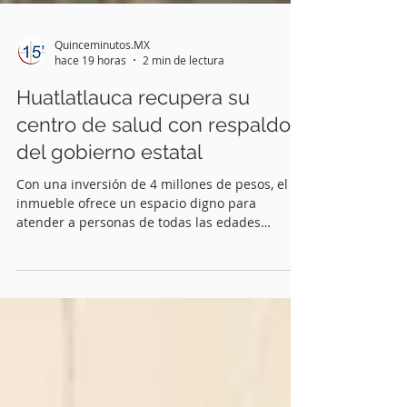
Quinceminutos.MX
hace 19 horas
2 min de lectura
Huatlatlauca recupera su
centro de salud con respaldo
del gobierno estatal
Con una inversión de 4 millones de pesos, el
inmueble ofrece un espacio digno para
atender a personas de todas las edades
Huatlatlauca, Pue.-Para las familias de este
municipio de la Mixteca poblana, recibir
atención médica dejará de significar un largo
viaje y un gasto que muchas veces resulta
difícil de cubrir. Tras 43 años, el Centro de
Salud IMSS-Bienestar fue rehabilitado y
recuperó su función como un espacio digno,