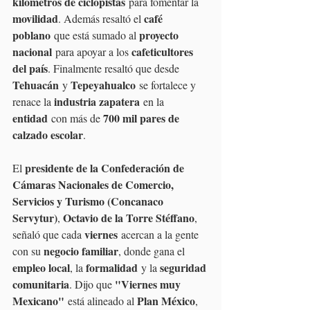
kilómetros de ciclopistas
 para fomentar la 
movilidad
café 
. Además resaltó el 
poblano
proyecto 
 que está sumado al 
nacional
cafeticultores 
 para apoyar a los 
del país
. Finalmente resaltó que desde 
Tehuacán
Tepeyahualco
 y 
 se fortalece y 
industria zapatera
renace la 
 en la 
entidad
700 mil pares de 
 con más de 
calzado escolar
.
presidente de la Confederación de 
El 
Cámaras Nacionales de Comercio, 
Servicios y Turismo (Concanaco 
Servytur)
Octavio de la Torre Stéffano
, 
, 
viernes
señaló que cada 
 acercan a la gente 
negocio familiar
con su 
, donde gana el 
empleo local
formalidad
seguridad 
, la 
 y la 
comunitaria
"Viernes muy 
. Dijo que 
Mexicano"
Plan México
 está alineado al 
, 