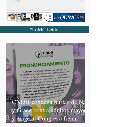
#LoMásLeído
CNDH condena burlas de Nay
y Grace contra adultos mayores
y exige al Congreso frenar
discursos discriminatorios