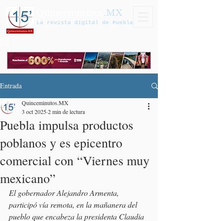
Quinceminutos
.MX
La revista digital de Puebla
Entrada
Quinceminutos.MX
3 oct 2025
2 min de lectura
Puebla impulsa productos
poblanos y es epicentro
comercial con “Viernes muy
mexicano”
El gobernador Alejandro Armenta, 
participó vía remota, en la mañanera del 
pueblo que encabeza la presidenta Claudia 