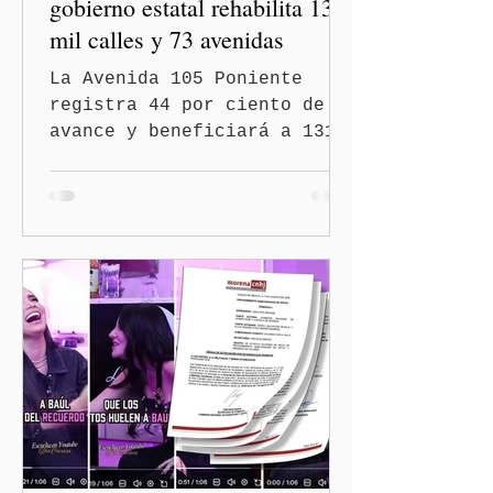
gobierno estatal rehabilita 13
mil calles y 73 avenidas
La Avenida 105 Poniente
registra 44 por ciento de
avance y beneficiará a 131
mil 420 habitantes Puebla,
Pue.-Con la meta de
intervenir 13 mil calles y
73 avenidas durante 2026,
el gobernador Alejandro
Armenta Mier supervisó la
rehabilitación de la
Avenida 105 Poniente, obra
que registra 44 por ciento
de avance y forma parte del
programa estatal para
recuperar vialidades
prioritarias, fortalecer la