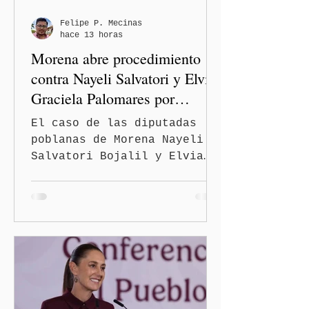
movilidad y mejorar las
condiciones de seguridad de
Felipe P. Mecinas
hace 13 horas
las familias poblanas, en e
Morena abre procedimiento
contra Nayeli Salvatori y Elvia
Graciela Palomares por
discriminación y burlas
El caso de las diputadas
poblanas de Morena Nayeli
Salvatori Bojalil y Elvia
Graciela Palomares Ramírez
escaló dentro de las
estructuras internas del
partido. La Comisión
Nacional de Honestidad y
Justicia (CNHJ) de Morena
inició formalmente un
procedimiento sancionador
de oficio contra ambas