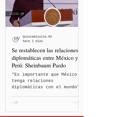
legisladoras por las
expresiones realizadas en
el podcast DesCasadas,
luego de que sus
comentarios fueran
señalados como
Quinceminutos.MX
hace 2 días
discriminatorios hacia
Se restablecen las relaciones
hombres y personas adultas
mayores.
diplomáticas entre México y
Perú: Sheinbaum Pardo
“Es importante que México
tenga relaciones
diplomáticas con el mundo”,
señaló Ciudad de México
(Quinceminutos.MX).-La
Presidenta Claudia
Sheinbaum Pardo anunció el