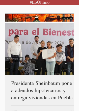
#LoÚltimo
restablecimiento de las
relaciones diplomáticas
entre los gobiernos de
México y Perú. “Es
importante que más allá de
la orientación política de
los gobiernos —porque hay
orientaciones políticas de
los gobiernos, llegan por
un partido, llegan por otro
— es importante que México
tenga relaciones
diplomáticas con el mu
Presidenta Sheinbaum pone fin
a adeudos hipotecarios y
entrega viviendas en Puebla