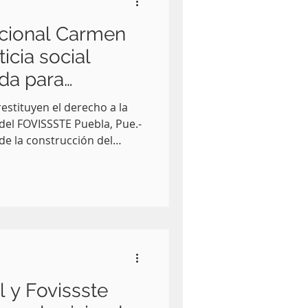
acional Carmen
icia social
da para
restituyen el derecho a la
del FOVISSSTE Puebla, Pue.-
de la construcción del
men Serdán, el Gobierno de
stado de Puebla consolidan
loca el derecho a la vivienda
as familias trabajadoras. La
rario, Territorial y Urbano
México, Edna Elena Vega R
l y Fovissste