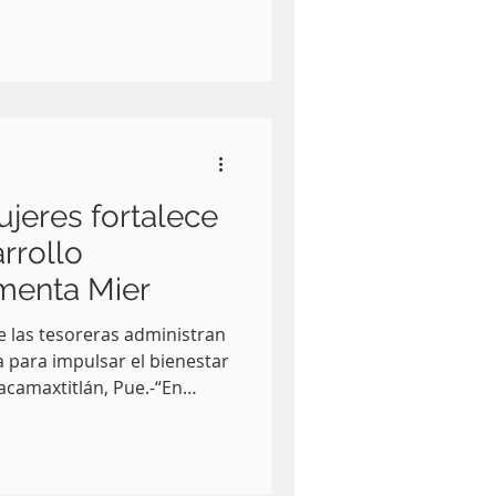
, ahí debe estar el
ria", señaló el
nta Mier al entregar 10
n superior a 4.5 millones de
 sector. Asimismo, instruyó
 Secretaría de Bienestar dar
jeres fortalece
rrollo
menta Mier
 las tesoreras administran
 para impulsar el bienestar
tacamaxtitlán, Pue.-“En
de mujeres, por eso los
ia están integrados 100 por
ue cuando ellas
pueblo”, enfatizó el