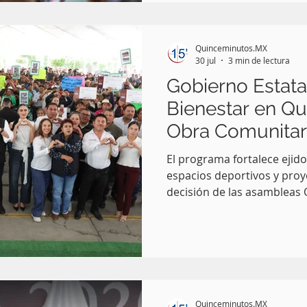
oficial del Tianguis Turísti
llevará a cabo del 9 al 12 d
poblana. La titular de la Se
Quinceminutos.MX
destacó
30 jul
3 min de lectura
Gobierno Estata
Bienestar en Q
Obra Comunitar
El programa fortalece ejido
espacios deportivos y proy
decisión de las asambleas 
Programa de Obra Comunit
expansión hacia ejidos, ran
espacios deportivos y com
porque nació bajo el princi
todo y sin el pueblo nada"
Alejandro Armenta Mier en 
Quinceminutos.MX
región de producción agríc