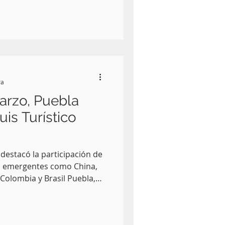
rogramas alimentarios,
 y atención integral para
r Alejandro Armenta Mier
l “Por Amor a las Familias”
Sebastián de Aparicio,
ocalidades, inspectorías y
ra
marzo, Puebla
uis Turístico
destacó la participación de
 emergentes como China,
 Colombia y Brasil Puebla,
smo del Gobierno de México,
 y el gobernador de Puebla,
ncabezaron la presentación