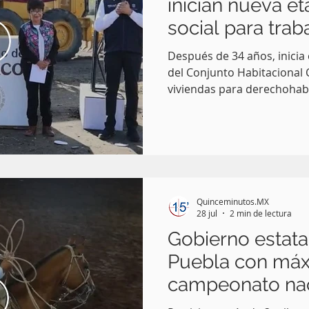
inician nueva e
social para trab
Después de 34 años, inicia
del Conjunto Habitacional
viviendas para derechoha
ingresos Puebla, Pue.-Desp
el Fondo de la Vivienda del
recupera su vocación de con
la colocación de la primer
Habitacional Carmen Serdá
como La Ciénega en la ciud
Quinceminutos.MX
nueva etapa para garantiza
28 jul
2 min de lectura
Gobierno estata
Puebla con má
campeonato nac
charrería