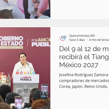
médicos especializados, p
apoyos de obra comunitaria
las familias, el gobernado
encabezó la Jornada Integra
en la junta auxiliar de San 
donde reafirmó que estas l
Quinceminutos.MX
rancherías son
hace 3 días
4 min de lectu
Del 9 al 12 de 
recibirá el Tiang
México 2027
Josefina Rodríguez Zamora 
compradores de mercados
Corea, Japón, Reino Unido,
Pue.-La secretaria de Turi
Josefina Rodríguez Zamora,
Alejandro Armenta Mier, e