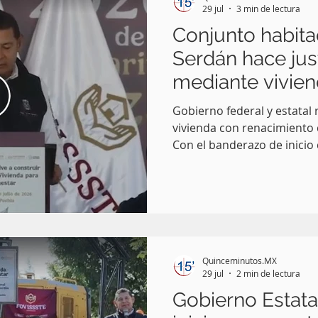
29 jul
3 min de lectura
Conjunto habit
Serdán hace just
mediante vivien
trabajadores
Gobierno federal y estatal 
vivienda con renacimiento 
Con el banderazo de inicio 
Conjunto Habitacional Car
México y el Gobierno del E
una política pública que co
como eje del bienestar de l
secretaria de Desarrollo Ag
(SEDATU) del Gobierno de 
Quinceminutos.MX
29 jul
2 min de lectura
Gobierno Estata