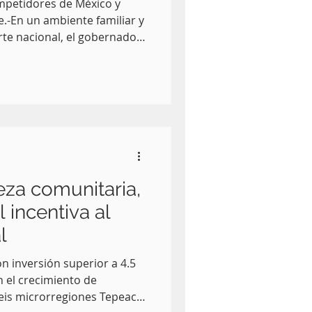
mpetidores de México y
.-En un ambiente familiar y
rte nacional, el gobernador
stió al Trigésimo Tercer
 Infantil, Juvenil y de
ue se desarrolla en el
xpresó su deseo de que,
n, la entidad sea
 un próximo evento
Mexicana
eza comunitaria,
 incentiva al
l
n inversión superior a 4.5
 el crecimiento de
eis microrregiones Tepeaca,