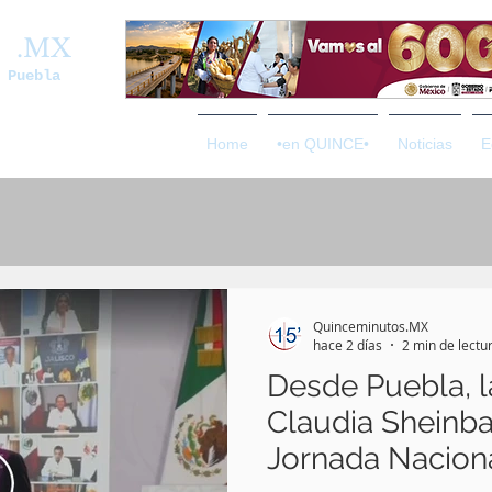
os
.MX
 Puebla
Home
•en QUINCE•
Noticias
E
Quinceminutos.MX
hace 2 días
2 min de lectu
Desde Puebla, l
Claudia Sheinba
Jornada Nacion