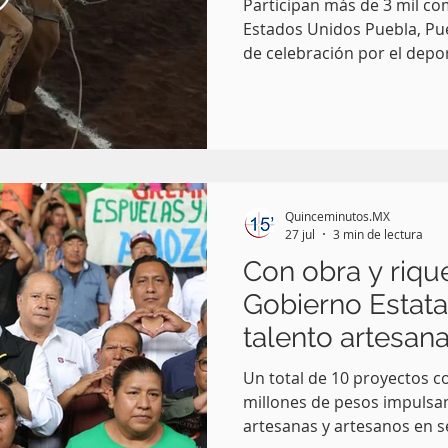
Participan más de 3 mil co
Estados Unidos Puebla, Pue
de celebración por el depo
Alejandro Armenta Mier asi
Campeonato Nacional Charro
Escaramuzas Puebla 2026, q
Centro Expositor, donde e
tras el éxito de esta edició
considerada para albergar
Quinceminutos.MX
nacional de la Federación 
27 jul
3 min de lectura
Con obra y riqu
Gobierno Estatal
talento artesana
Un total de 10 proyectos co
millones de pesos impulsan
artesanas y artesanos en s