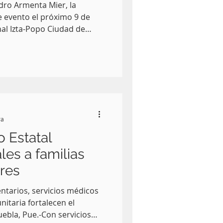
dro Armenta Mier, la
 evento el próximo 9 de
al Izta-Popo Ciudad de
to de partida de la Jornada
 una estrategia del
eunirá de manera
ejidos, comunidades y
ades para impulsar la
temas forestales. Durante la
vés de un enlace
ra
 Estatal
ales a familias
ares
ntarios, servicios médicos
itaria fortalecen el
uebla, Pue.-Con servicios