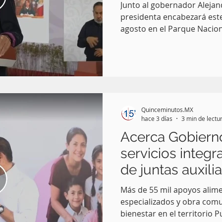
Reforestación
Junto al gobernador Alejan
presidenta encabezará este
agosto en el Parque Nacion
México.-Puebla será el pun
Nacional de Reforestación,
Gobierno de México que r
simultánea a autoridades, 
ciudadanía de las 32 entid
restauración de los ecosis
Quinceminutos.MX
Mañanera del Pueblo, a tra
hace 3 días
3 min de lectu
Acerca Gobierno
servicios integr
de juntas auxili
Más de 55 mil apoyos alime
especializados y obra comun
bienestar en el territorio P