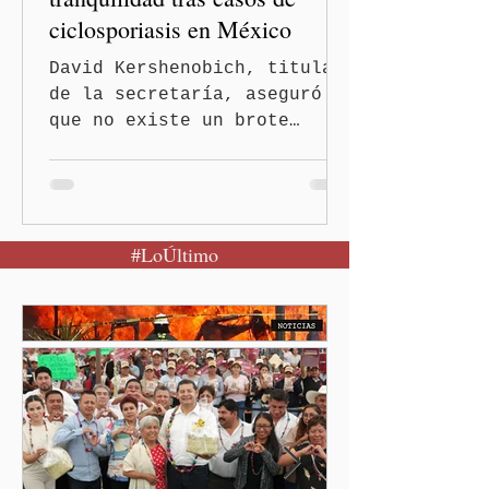
ciclosporiasis en México
David Kershenobich, titular
de la secretaría, aseguró
que no existe un brote
activo y llamó a la
población a mantener la
calma Ciudad de México.- El
secretario de Salud
#LoÚltimo
federal, David Kershenobich
Stalnikowitz, descartó que
exista un brote activo de
ciclosporiasis en México,
luego del incremento de
casos registrado en Estados
Unidos. Durante la
conferencia matutina en
Palacio Nacional, el
funcionario informó que en