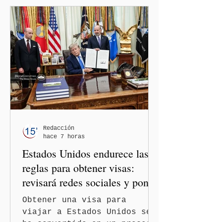
restablecimiento de las
relaciones diplomáticas
entre los gobiernos de
México y Perú. “Es
importante que más allá de
la orientación política de
los gobiernos —porque hay
orientaciones políticas de
los gobiernos, llegan por
un partido, llegan por otro
— es importante que México
Redacción
hace 7 horas
tenga relaciones
Estados Unidos endurece las
diplomáticas con el mu
reglas para obtener visas:
revisará redes sociales y pone
freno al Turismo de
Obtener una visa para
Nacimiento
viajar a Estados Unidos se