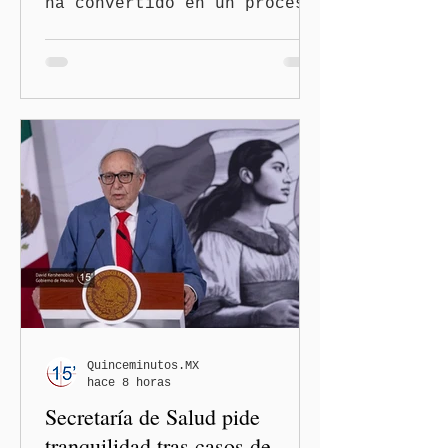
ha convertido en un proceso
con mayores filtros bajo la
administración de Donald
Trump. El Departamento de
Estado amplió la revisión
de la presencia digital de
los solicitantes, mientras
Washington busca cerrar el
paso al llamado “turismo de
nacimiento” y reforzar los
controles migratorios.
Quinceminutos.MX
hace 8 horas
Secretaría de Salud pide
tranquilidad tras casos de