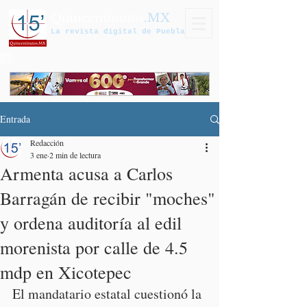
Quinceminutos
.MX
La revista digital de Puebla
Entrada
Redacción
3 ene
2 min de lectura
Armenta acusa a Carlos
Barragán de recibir "moches"
y ordena auditoría al edil
morenista por calle de 4.5
mdp en Xicotepec
El mandatario estatal cuestionó la 