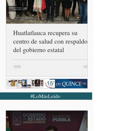
el país únicamente se han
confirmado 33 casos de esta
enferme
Huatlatlauca recupera su
centro de salud con respaldo
del gobierno estatal
#LoMásLeído