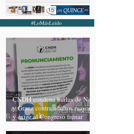
#LoMásLeído
CNDH condena burlas de Nay
y Grace contra adultos mayores
y exige al Congreso frenar
discursos discriminatorios