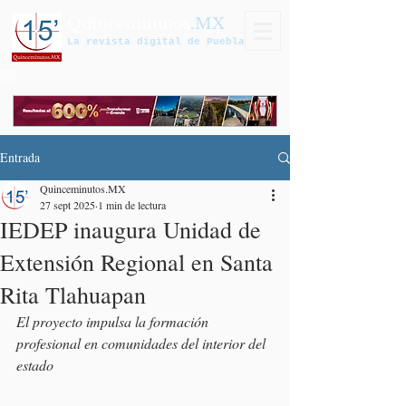
Quinceminutos
.MX
La revista digital de Puebla
Entrada
Quinceminutos.MX
27 sept 2025
1 min de lectura
IEDEP inaugura Unidad de
Extensión Regional en Santa
Rita Tlahuapan
El proyecto impulsa la formación 
profesional en comunidades del interior del 
estado