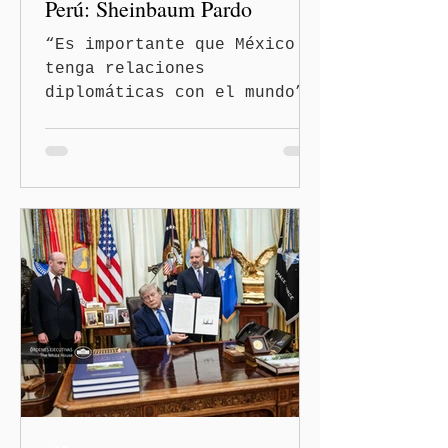
Perú: Sheinbaum Pardo
“Es importante que México
tenga relaciones
diplomáticas con el mundo”,
señaló Ciudad de México
(Quinceminutos.MX).-La
Presidenta Claudia
Sheinbaum Pardo anunció el
restablecimiento de las
relaciones diplomáticas
entre los gobiernos de
México y Perú. “Es
importante que más allá de
la orientación política de
los gobiernos —porque hay
orientaciones políticas de
los gobiernos, llegan por
un partido, llegan por otro