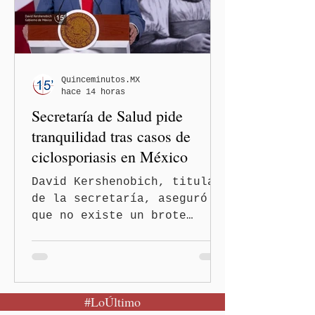
Quinceminutos.MX
hace 14 horas
Secretaría de Salud pide
tranquilidad tras casos de
ciclosporiasis en México
David Kershenobich, titular
de la secretaría, aseguró
que no existe un brote
activo y llamó a la
población a mantener la
calma Ciudad de México.- El
secretario de Salud
#LoÚltimo
federal, David Kershenobich