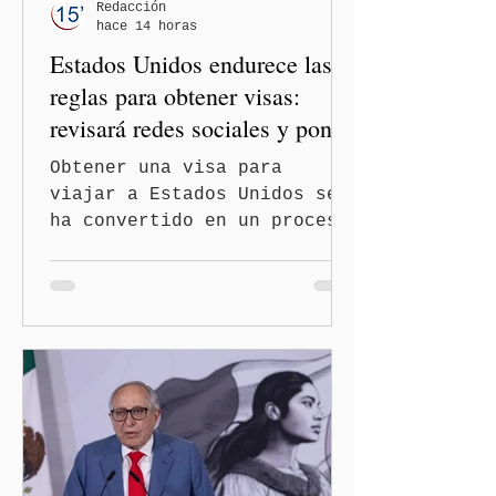
— es importante que México
Redacción
hace 14 horas
tenga relaciones
Estados Unidos endurece las
diplomáticas con el mu
reglas para obtener visas:
revisará redes sociales y pone
freno al Turismo de
Obtener una visa para
Nacimiento
viajar a Estados Unidos se
ha convertido en un proceso
con mayores filtros bajo la
administración de Donald
Trump. El Departamento de
Estado amplió la revisión
de la presencia digital de
los solicitantes, mientras
Washington busca cerrar el
paso al llamado “turismo de
nacimiento” y reforzar los
controles migratorios.