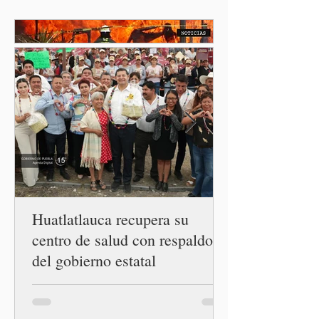
Stalnikowitz, descartó que
exista un brote activo de
ciclosporiasis en México,
luego del incremento de
casos registrado en Estados
Unidos. Durante la
conferencia matutina en
Palacio Nacional, el
funcionario informó que en
el país únicamente se han
confirmado 33 casos de esta
enferme
Huatlatlauca recupera su
centro de salud con respaldo
del gobierno estatal