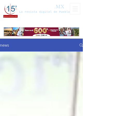
Quinceminutos
.MX
La revista digital de Puebla
news