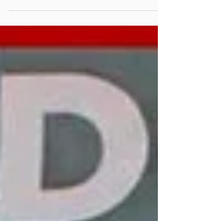
fortalecen el campo con tecnología,
capacitación y nuevas técnicas de cultivo
Quecholac, Puebla. El Ayuntamiento de
Quecholac , encabezado por la presidenta
municipal Guadalupe Martínez Gerardo ,
participó en la Segunda Edición de la Feria de
Agronomía organizada por el Instituto de
Educación Digital del Estado de Puebla (IEDEP),
campus Quecholac . La cita fue el sábado 21 de
febrero de 2026 , en las instalaciones del
campo deportivo