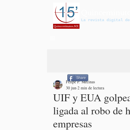
Quinceminut
La revista digital de
Share
Felipe P. Mecinas
30 jun
2 min de lectura
UIF y EUA golpea
ligada al robo de 
empresas