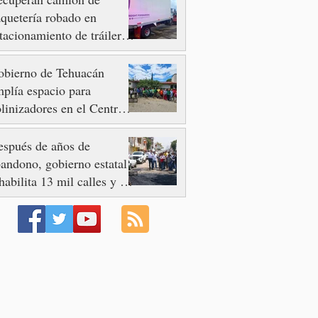
quetería robado en
tacionamiento de tráileres
n Quecholac
obierno de Tehuacán
plía espacio para
linizadores en el Centro
e Bienestar IMSS
lidaridad
spués de años de
andono, gobierno estatal
habilita 13 mil calles y 73
enidas