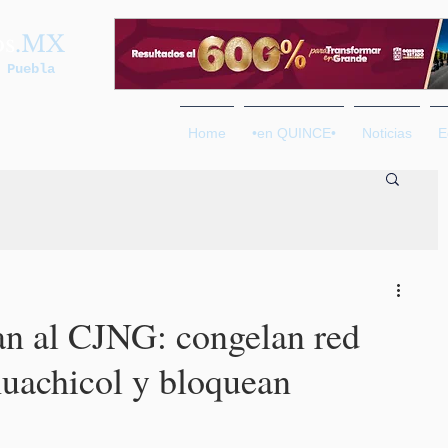
os
.MX
 Puebla
Home
•en QUINCE•
Noticias
E
n al CJNG: congelan red
huachicol y bloquean