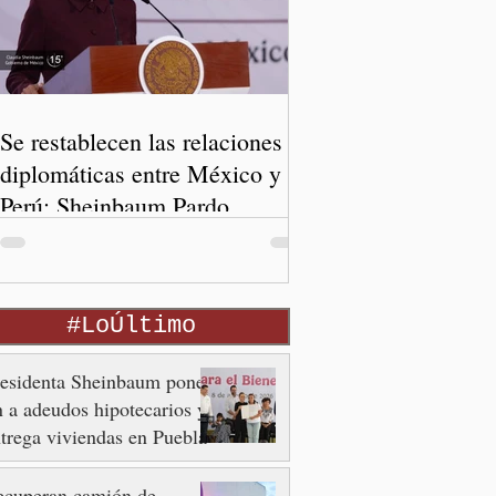
Se restablecen las relaciones
diplomáticas entre México y
Perú: Sheinbaum Pardo
#LoÚltimo
residenta Sheinbaum pone
n a adeudos hipotecarios y
trega viviendas en Puebla
ecuperan camión de