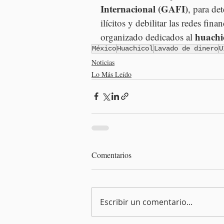
Internacional (GAFI)
, para de
ilícitos y debilitar las redes fin
huachi
organizado dedicados al 
México
Huachicol
Lavado de dinero
U
Noticias
Lo Más Leído
Comentarios
Escribir un comentario...