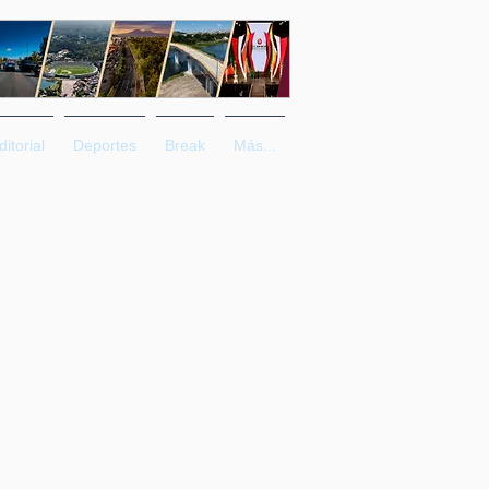
ditorial
Deportes
Break
Más...