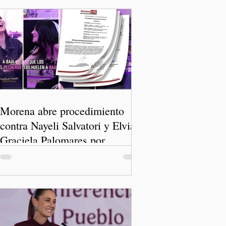
Morena abre procedimiento
contra Nayeli Salvatori y Elvia
Graciela Palomares por
discriminación y burlas