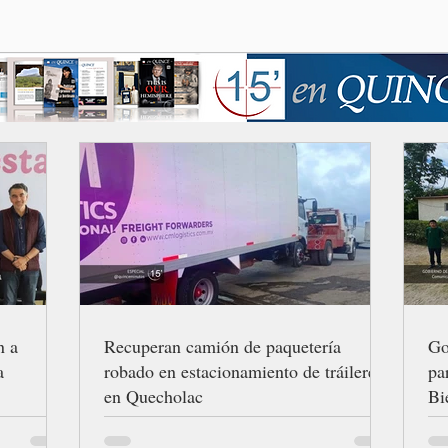
n a
Recuperan camión de paquetería
Go
a
robado en estacionamiento de tráileres
pa
en Quecholac
Bi