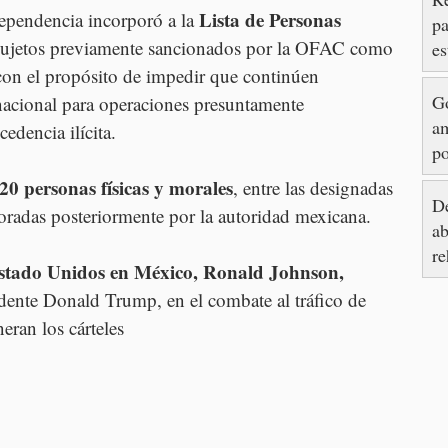
Lista de Personas 
ependencia incorporó a la 
pa
 sujetos previamente sancionados por la OFAC como 
es
e
con el propósito de impedir que continúen 
G
 nacional para operaciones presuntamente 
am
edencia ilícita.
po
d
20 personas físicas y morales
, entre las designadas 
So
De
oradas posteriormente por la autoridad mexicana.
ab
re
stado Unidos en México, Ronald Johnson, 
av
dente Donald Trump, en el combate al tráfico de 
neran los cárteles