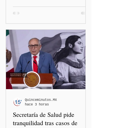
con mayores filtros bajo la
administración de Donald
Trump. El Departamento de
Estado amplió la revisión
de la presencia digital de
los solicitantes, mientras
Washington busca cerrar el
paso al llamado “turismo de
nacimiento” y reforzar los
controles migratorios.
Quinceminutos.MX
hace 3 horas
Secretaría de Salud pide
tranquilidad tras casos de