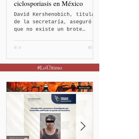
ciclosporiasis en México
David Kershenobich, titular
de la secretaría, aseguró
que no existe un brote
activo y llamó a la
población a mantener la
calma Ciudad de México.- El
secretario de Salud
#LoÚltimo
federal, David Kershenobich
Stalnikowitz, descartó que
exista un brote activo de
ciclosporiasis en México,
luego del incremento de
casos registrado en Estados
Unidos. Durante la
conferencia matutina en
Palacio Nacional, el
funcionario informó que en