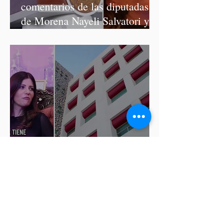
comentarios de las diputadas
de Morena Nayeli Salvatori y
Graciela Palomares
ISSSTEP se deslinda de burlas
de la nutrióloga Hilda Salvatori
tras polémico podcast con
diputadas de Morena