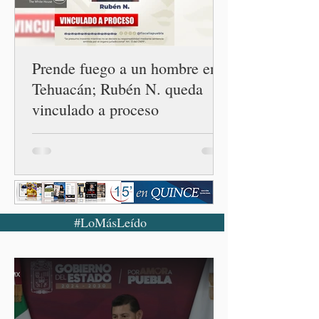
el país únicamente se han
confirmado 33 casos de esta
enferme
Prende fuego a un hombre en
Tehuacán; Rubén N. queda
vinculado a proceso
#LoMásLeído