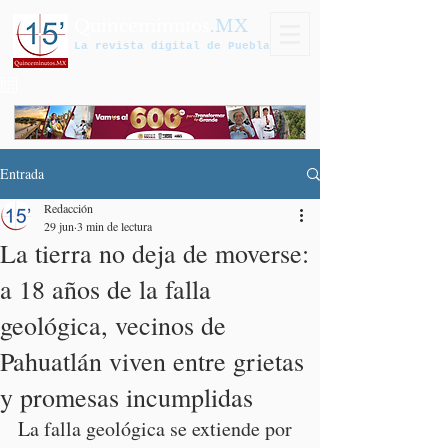
Quinceminutos
.MX
La revista digital de Puebla
Entrada
Redacción
29 jun
3 min de lectura
La tierra no deja de moverse:
a 18 años de la falla
geológica, vecinos de
Pahuatlán viven entre grietas
y promesas incumplidas
La falla geológica se extiende por 