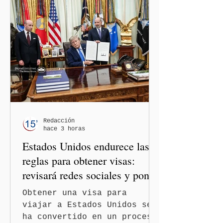
restablecimiento de las
relaciones diplomáticas
entre los gobiernos de
México y Perú. “Es
importante que más allá de
la orientación política de
los gobiernos —porque hay
orientaciones políticas de
los gobiernos, llegan por
un partido, llegan por otro
— es importante que México
Redacción
hace 3 horas
tenga relaciones
Estados Unidos endurece las
diplomáticas con el mu
reglas para obtener visas:
revisará redes sociales y pone
freno al Turismo de
Obtener una visa para
Nacimiento
viajar a Estados Unidos se
ha convertido en un proceso