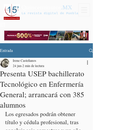
Quinceminutos
.MX
La revista digital de Puebla
Entrada
Irene Castellanos
24 jun
2 min de lectura
Presenta USEP bachillerato
Tecnológico en Enfermería
General; arrancará con 385
alumnos
Los egresados podrán obtener 
título y cédula profesional, tras 