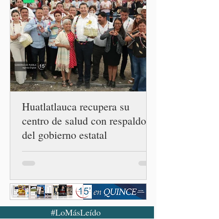
casos registrado en Estados
Unidos. Durante la
conferencia matutina en
Palacio Nacional, el
funcionario informó que en
el país únicamente se han
confirmado 33 casos de esta
enferme
Huatlatlauca recupera su
centro de salud con respaldo
del gobierno estatal
#LoMásLeído