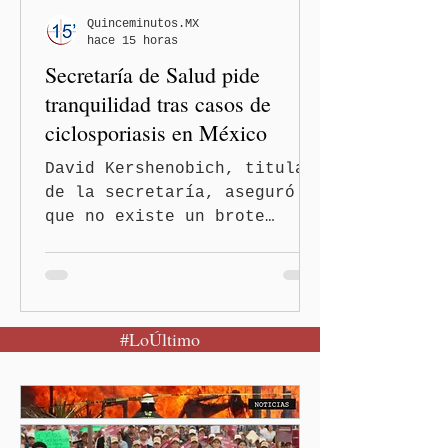
Quinceminutos.MX
hace 15 horas
Secretaría de Salud pide
tranquilidad tras casos de
ciclosporiasis en México
David Kershenobich, titular
de la secretaría, aseguró
que no existe un brote
activo y llamó a la
población a mantener la
calma Ciudad de México.- El
secretario de Salud
#LoÚltimo
federal, David Kershenobich
Stalnikowitz, descartó que
exista un brote activo de
ciclosporiasis en México,
luego del incremento de