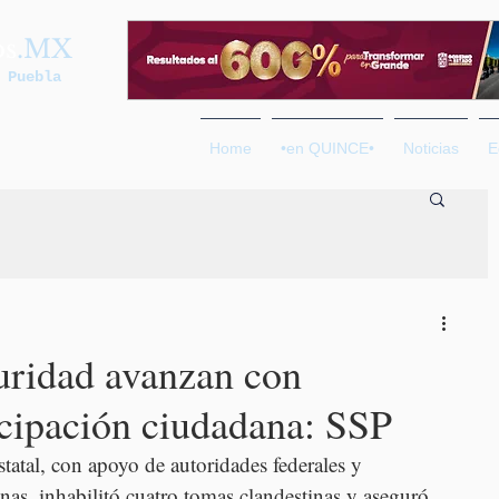
os
.MX
 Puebla
Home
•en QUINCE•
Noticias
E
uridad avanzan con
icipación ciudadana: SSP
Estatal, con apoyo de autoridades federales y 
as, inhabilitó cuatro tomas clandestinas y aseguró 