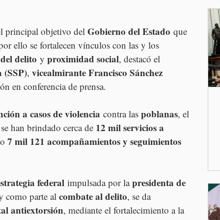
Gobierno del Estado
el principal objetivo del 
 que 
 por ello se fortalecen vínculos con las y los 
del delito
proximidad social
 y 
, destacó el 
a (SSP)
vicealmirante Francisco Sánchez 
, 
ión en conferencia de prensa.
nción a casos de violencia
poblanas
 contra las 
, el 
12 mil servicios a 
 se han brindado cerca de 
7 mil 121 acompañamientos y seguimientos 
do 
estrategia federal
presidenta de 
 impulsada por la 
combate al delito
 y como parte al 
, se da 
tal antiextorsión
, mediante el fortalecimiento a la 