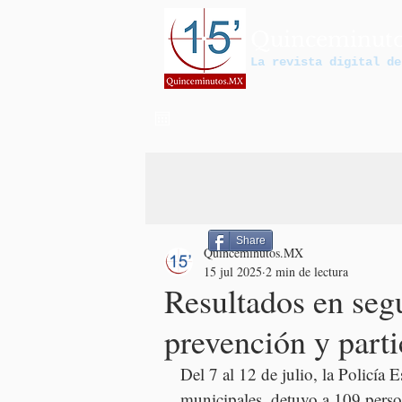
Quinceminut
La revista digital de
Share
Quinceminutos.MX
15 jul 2025
2 min de lectura
Resultados en seg
prevención y part
Del 7 al 12 de julio, la Policía 
municipales, detuvo a 109 person