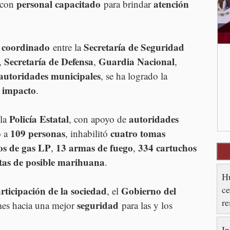
personal capacitado
atención 
 con 
 para brindar 
 coordinado
Secretaría de Seguridad 
 entre la 
Secretaría de Defensa
Guardia Nacional
, 
, 
, 
autoridades municipales
, se ha logrado la 
o impacto
.
Policía Estatal
autoridades 
 la 
, con apoyo de 
109 personas
cuatro tomas 
 a 
, inhabilitó 
ros de gas LP
13 armas de fuego
334 cartuchos 
, 
, 
tas de posible marihuana
.
Hu
ce
rticipación de la sociedad
Gobierno del 
, el 
re
seguridad
mes hacia una mejor 
 para las y los 
es
In