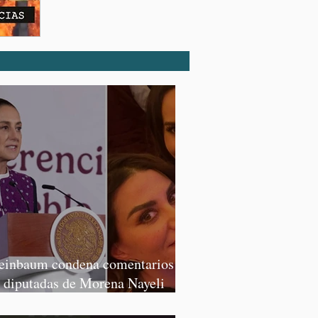
einbaum condena comentarios de
s diputadas de Morena Nayeli
lvatori y Graciela Palomares