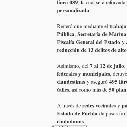
línea 089
, la cual será reforzada
personalizada
.
trabajo
Reiteró que mediante el 
Pública
Secretaría de Marina
, 
Fiscalía General del Estado
 y 
reducción de 13 delitos de alt
7 al 12 de julio
Asimismo, del 
,
federales y municipales
, detuvo
clandestinas
495 lit
 y aseguró 
útiles
50 plan
, así como más de 
redes vecinales
pa
A través de 
 y 
Estado de Puebla
 da pasos fir
ciudadanos
.