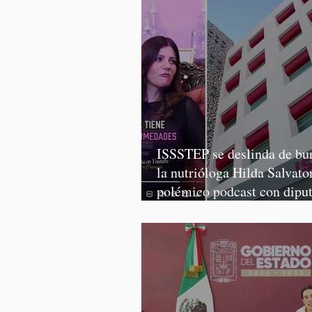
ISSSTEP se deslinda de bur
la nutrióloga Hilda Salvator
polémico podcast con dipu
Morena