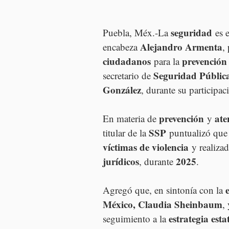
seguridad
Puebla, Méx.-La 
 es 
Alejandro Armenta
encabeza 
,
ciudadanos
prevención 
 para la 
Seguridad Públic
secretario de 
González
, durante su participac
prevención
ate
En materia de 
 y 
SSP
titular de la 
 puntualizó que
víctimas de violencia
 y realiza
jurídicos
2025
, durante 
.
Agregó que, en sintonía con la 
México, Claudia Sheinbaum
,
estrategia esta
seguimiento a la 