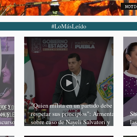
#LoMásLeído
ay y
"Quien milita en un partido debe
es y
respetar sus principios": Armenta,
Sh
scursos
sobre caso de Nayeli Salvatori y
la
Graciela Palomares
Sa