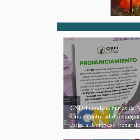
CNDH condena burlas de N
Grace contra adultos mayor
exige al Congreso frenar di
discriminatorios