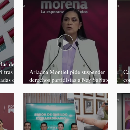
las de
i tras
Ariadna Montiel pide suspender
Ca
tadas de
derechos partidistas a Nay Salvatori
co
y Grace Palomares
Ga