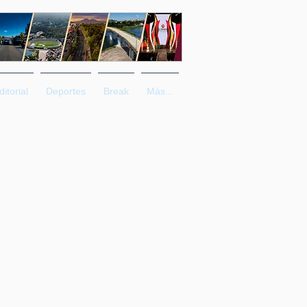
ditorial
Deportes
Break
Más...