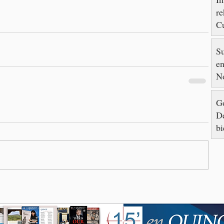
re
Cu
88
S
en
N
Go
De
bi