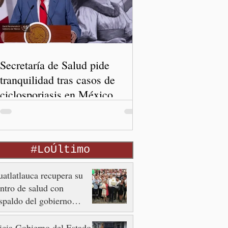
Secretaría de Salud pide
tranquilidad tras casos de
ciclosporiasis en México
#LoÚltimo
atlatlauca recupera su
ntro de salud con
spaldo del gobierno
tatal
icia Gobierno del Estado