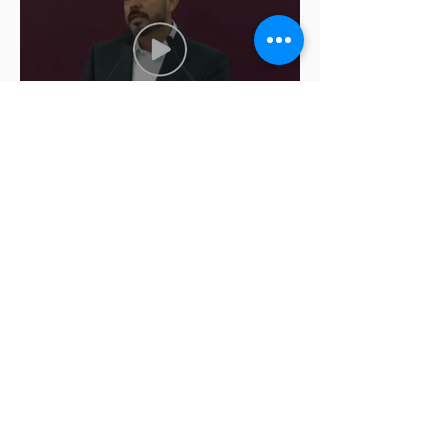
Cablebús de Puebla aún no
cuenta con licencia de
construcción: García Parra