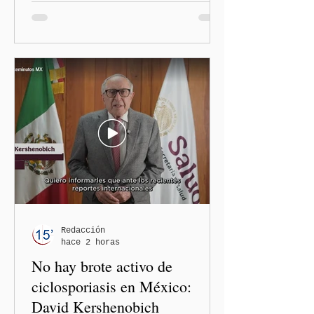
diputadas locales de
Morena, Nayeli Salvatori
Bojalil y Elvia Graciela
"Grace" Palomares Ramírez,
al considerar que los
comentarios que emitieron
en el podcast "DesCasadas"
contra las personas adultas
mayores no pueden
justificarse como una
simple opinión o una broma.
Redacción
hace 2 horas
No hay brote activo de
ciclosporiasis en México:
David Kershenobich