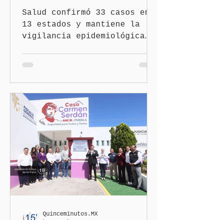
Salud confirmó 33 casos en
13 estados y mantiene la
vigilancia epidemiológica
Ciudad de México
(Quinceminutos.MX).- El
secretario de Salud, David
Kershenobich Stalnikowitz,
aseguró que en México no
existe un brote activo de
ciclosporiasis, luego de
los recientes reportes de
casos en Estados Unidos y
de viajeros del Reino Unido
que visitaron territorio
mexicano. A través de un
mensaje difundido en redes
sociales, el funcionario
informó que la Secretaría
Quinceminutos.MX