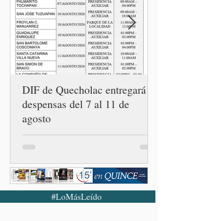
Centro LIBRE (Libertad,
Igualdad, Bienestar, Redes,
Emancipación) número 62 y
la Casa Carmen Serdán
número 25 en el estado, la
cuarta en la c
DIF de Quecholac entregará
despensas del 7 al 11 de
agosto
#LoMásLeído