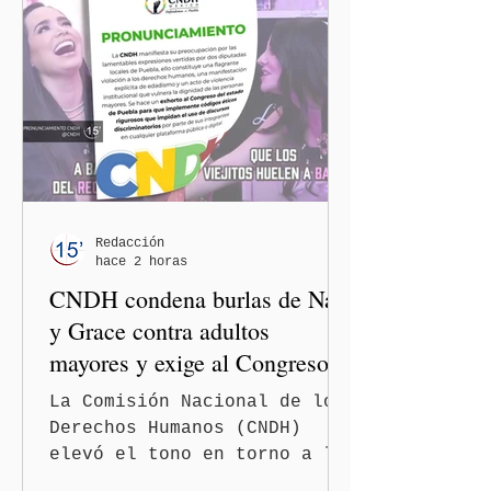
Redacción
hace 2 horas
CNDH condena burlas de Nay
y Grace contra adultos
mayores y exige al Congreso
frenar discursos
La Comisión Nacional de los
discriminatorios
Derechos Humanos (CNDH)
elevó el tono en torno a la
polémica generada por las