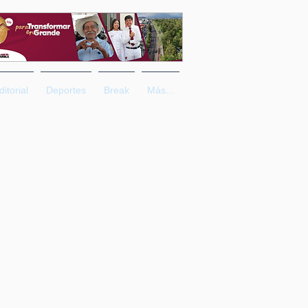
ditorial
Deportes
Break
Más...