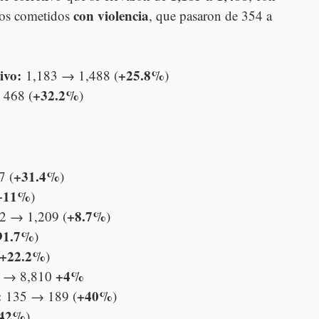
con violencia
os cometidos 
, que pasaron de 354 a 
ivo:
+25.8%
 1,183 → 1,488 (
)
+32.2%
 468 (
)
+31.4%
7 (
)
+11%
)
+8.7%
12 → 1,209 (
)
91.7%
)
+22.2%
)
+4%
 → 8,810 
:
+40%
 135 → 189 (
)
42%
)