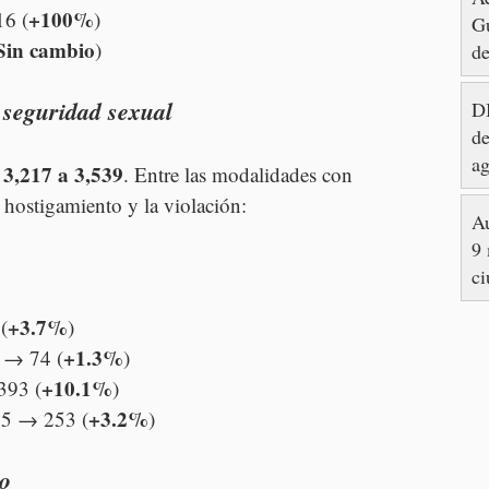
+100%
16 (
)
Gu
Sin cambio
)
de
y seguridad sexual
DI
de
ag
3,217 a 3,539
 
. Entre las modalidades con 
l hostigamiento y la violación:
Au
9 
ci
+3.7%
(
)
+1.3%
 → 74 (
)
+10.1%
393 (
)
+3.2%
45 → 253 (
)
io