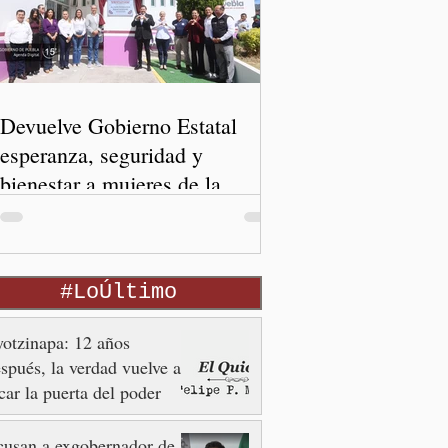
Devuelve Gobierno Estatal
esperanza, seguridad y
bienestar a mujeres de la
periferia urbana
#LoÚltimo
otzinapa: 12 años
spués, la verdad vuelve a
car la puerta del poder
usan a exgobernador de