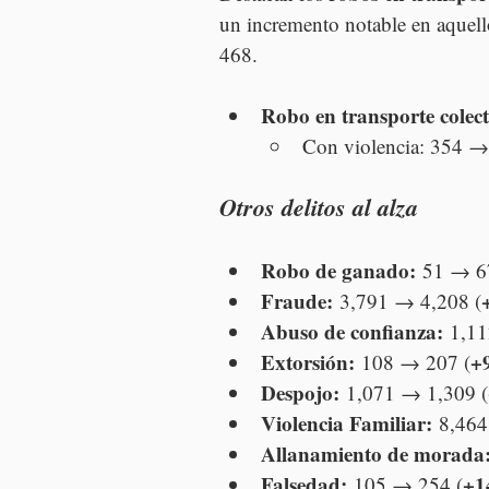
un incremento notable en aquell
468.
Robo en transporte colect
Con violencia: 354 →
Otros delitos al alza
Robo de ganado:
 51 → 6
Fraude:
 3,791 → 4,208 (
Abuso de confianza:
 1,1
Extorsión:
+
 108 → 207 (
Despojo:
 1,071 → 1,309 (
Violencia Familiar:
 8,464
Allanamiento de morada
Falsedad:
+1
 105 → 254 (