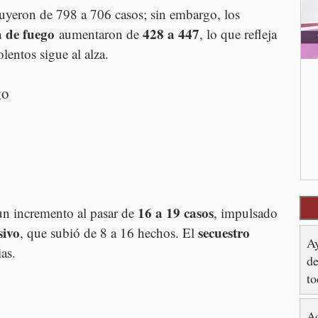
uyeron de 798 a 706 casos; sin embargo, los 
a de fuego
428 a 447
 aumentaron de 
, lo que refleja 
olentos sigue al alza.
go
16 a 19 casos
un incremento al pasar de 
, impulsado 
sivo
secuestro 
, que subió de 8 a 16 hechos. El 
Ay
as.
de
to
Ac