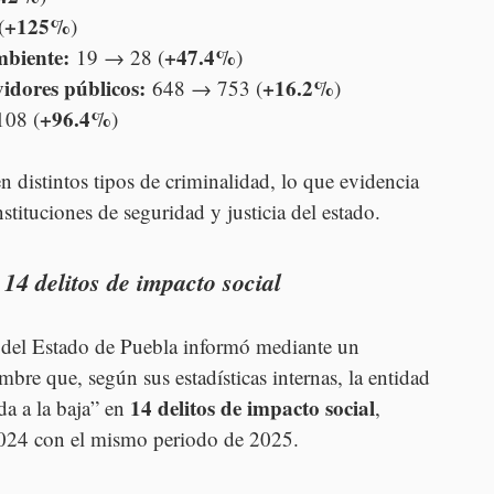
+125%
(
)
mbiente:
+47.4%
 19 → 28 (
)
vidores públicos:
+16.2%
 648 → 753 (
)
+96.4%
108 (
)
 distintos tipos de criminalidad, lo que evidencia 
nstituciones de seguridad y justicia del estado.
4 delitos de impacto social
l del Estado de Puebla informó mediante un 
re que, según sus estadísticas internas, la entidad 
14 delitos de impacto social
a a la baja” en 
, 
024 con el mismo periodo de 2025.