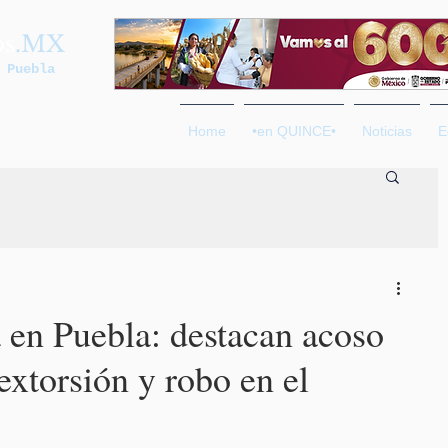
os
.MX
 Puebla
Home
•en QUINCE•
Noticias
E
a en Puebla: destacan acoso
 extorsión y robo en el