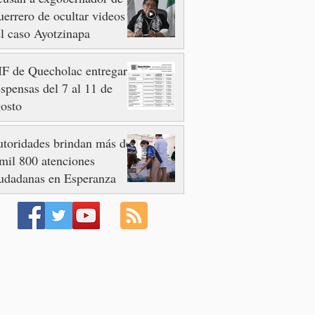
errero de ocultar videos
l caso Ayotzinapa
F de Quecholac entregará
spensas del 7 al 11 de
osto
toridades brindan más de
mil 800 atenciones
udadanas en Esperanza