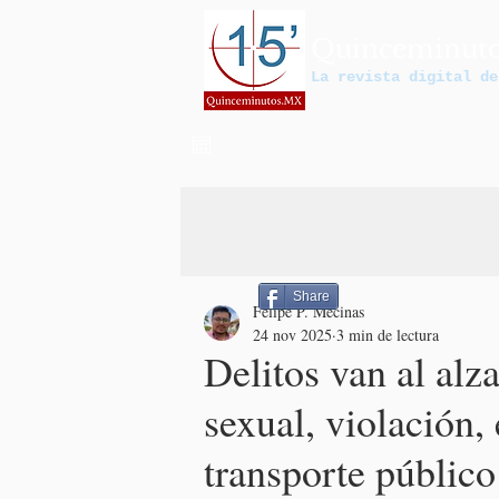
Quinceminut
La revista digital de
Share
Felipe P. Mecinas
24 nov 2025
3 min de lectura
Delitos van al alz
sexual, violación,
transporte público