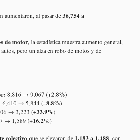
36,754 a 
n aumentaron, al pasar de 
os de motor
, la estadística muestra aumento general, 
 autos, pero un alza en robo de motos y de 
r:
+2.8%
 8,816 → 9,067 (
)
:
–8.8%
 6,410 → 5,844 (
)
+33.9%
406 → 3,223 (
)
+16.2%
67 → 1,589 (
)
e colectivo
1,183 a 1,488
 que se elevaron de 
, con 