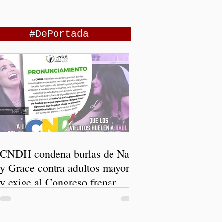
#DePortada
CNDH condena burlas de Nay
y Grace contra adultos mayores
y exige al Congreso frenar
discursos discriminatorios