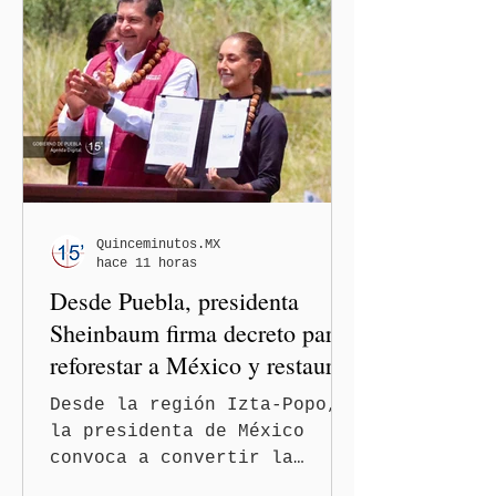
y mecanismos de presión
contra periodistas, al
señalar que la libertad de
expresión puede debilitarse
de manera gradual hasta
convertirse en una
restricción al ejercicio
informativo.
Quinceminutos.MX
hace 11 horas
Desde Puebla, presidenta
Sheinbaum firma decreto para
reforestar a México y restaurar
ecosistemas
Desde la región Izta-Popo,
la presidenta de México
convoca a convertir la
reforestación en una acción