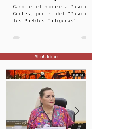
Cambiar el nombre a Paso de
Cortés, por el del “Paso de
los Pueblos Indígenas”,
propuso la presidenta
Claudia Sheinbaum Pardo, al
encabezar este domingo la
Jornada Nacional de
#LoÚltimo
Reforestación desde la
comunidad de Santiago
Xalitzintla.