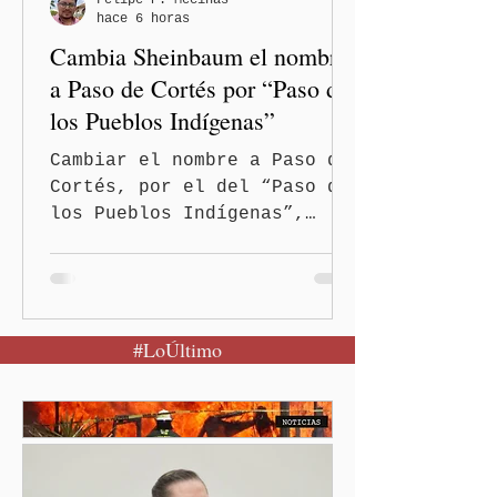
Felipe P. Mecinas
hace 6 horas
civil de todo el país, y
Cambia Sheinbaum el nombre
anunció su pro
a Paso de Cortés por “Paso de
los Pueblos Indígenas”
Cambiar el nombre a Paso de
Cortés, por el del “Paso de
los Pueblos Indígenas”,
propuso la presidenta
Claudia Sheinbaum Pardo, al
encabezar este domingo la
Jornada Nacional de
#LoÚltimo
Reforestación desde la
comunidad de Santiago
Xalitzintla.