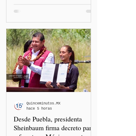
Rabadán, advirtió sobre el
riesgo de que desde las
instituciones públicas se
normalicen las
descalificaciones, amenazas
y mecanismos de presión
contra periodistas, al
señalar que la libertad de
expresión puede debilitarse
de manera gradual hasta
convertirse en una
restricción al ejercicio
informativo.
Quinceminutos.MX
hace 5 horas
Desde Puebla, presidenta
Sheinbaum firma decreto para