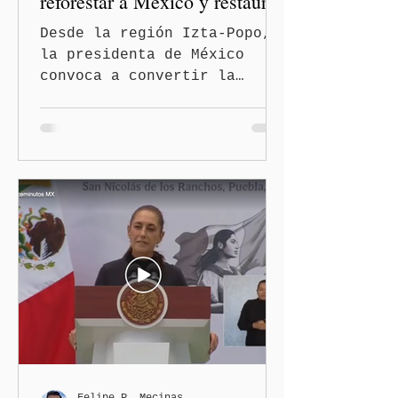
reforestar a México y restaurar
ecosistemas
Desde la región Izta-Popo,
la presidenta de México
convoca a convertir la
reforestación en una acción
permanente de alcance
nacional San Nicolás de los
Ranchos, Pue.-La presidenta
de México, Claudia
Sheinbaum Pardo, encabezó
desde la región Izta-Popo
el inicio de la Jornada
Nacional de Reforestación
2026, con la participación
simultánea de los gobiernos
estatales, comunidades,
pueblos originarios,
fuerzas armadas,
brigadistas y sociedad