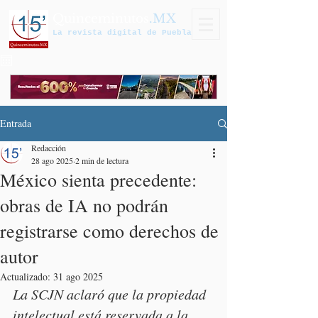
Quinceminutos
.MX
La revista digital de Puebla
Entrada
Redacción
28 ago 2025
2 min de lectura
México sienta precedente:
obras de IA no podrán
registrarse como derechos de
autor
Actualizado:
31 ago 2025
La SCJN aclaró que la propiedad 
intelectual está reservada a la 