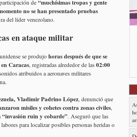
“muchísimas tropas y gente 
participación de 
 momento no se han presentado pruebas 
ra del líder venezolano.
as en ataque militar
horas después de que se 
ounidense se produjo 
s en Caracas
02:00 
, registradas alrededor de las 
onidos atribuidos a aeronaves militares 
na.
ezuela, Vladimir Padrino López
, denunció que 
As
anzaron misiles y cohetes contra zonas civiles
, 
ho
“invasión ruin y cobarde”
 
. Aseguró que las 
ar
labores para localizar posibles personas heridas o 
De