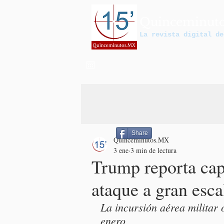
Quinceminut
La revista digital de
Share
Quinceminutos.MX
3 ene
3 min de lectura
Trump reporta cap
ataque a gran esc
La incursión aérea militar 
enero 