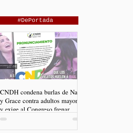
#DePortada
CNDH condena burlas de Nay
y Grace contra adultos mayores
y exige al Congreso frenar
discursos discriminatorios