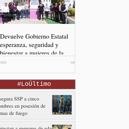
Devuelve Gobierno Estatal
esperanza, seguridad y
bienestar a mujeres de la
periferia urbana
#LoÚltimo
egura SSP a cinco
mbres en posesión de
mas de fuego
tectan a menores de edad