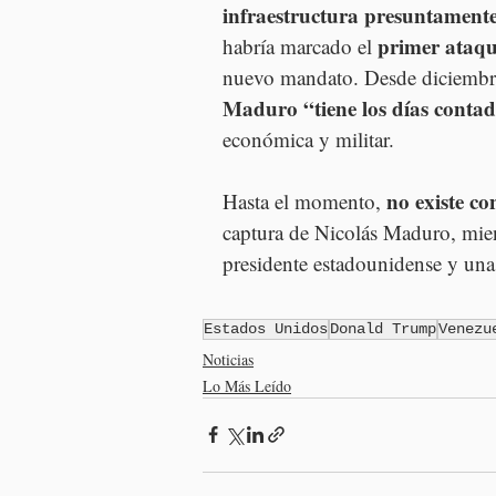
infraestructura presuntamente
primer ataque
habría marcado el 
nuevo mandato. Desde diciembre,
Maduro “tiene los días conta
económica y militar.
no existe c
Hasta el momento, 
captura de Nicolás Maduro, mient
presidente estadounidense y una
Estados Unidos
Donald Trump
Venezu
Noticias
Lo Más Leído