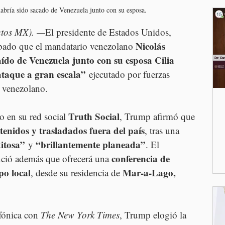
abría sido sacado de Venezuela junto con su esposa.
utos MX). —
El presidente de Estados Unidos, 
Nicolás 
sábado que el mandatario venezolano 
do de Venezuela junto con su esposa Cilia 
ataque a gran escala”
 ejecutado por fuerzas 
o venezolano.
Truth Social
 en su red social 
, Trump afirmó que 
enidos y trasladados fuera del país
, tras una 
itosa”
“brillantemente planeada”
 y 
. El 
conferencia de 
ció además que ofrecerá una 
po local
Mar-a-Lago, 
, desde su residencia de 
fónica con 
The New York Times
, Trump elogió la 