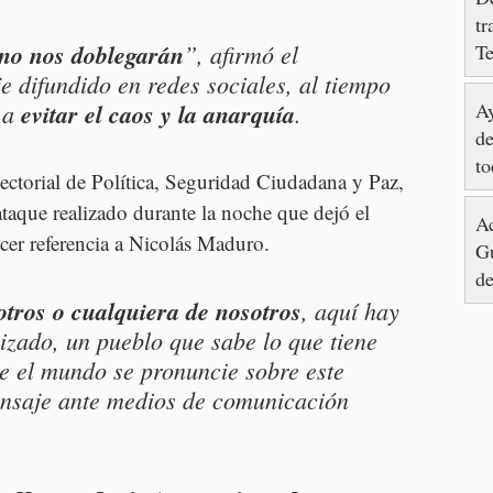
tr
 no nos doblegarán
”, afirmó el 
T
 difundido en redes sociales, al tiempo 
Ay
 a 
evitar el caos y la anarquía
.
de
to
Sectorial de Política, Seguridad Ciudadana y Paz, 
taque realizado durante la noche que dejó el 
Ac
acer referencia a Nicolás Maduro.
Gu
de
otros o cualquiera de nosotros
, aquí hay 
izado, un pueblo que sabe lo que tiene 
 el mundo se pronuncie sobre este 
ensaje ante medios de comunicación 