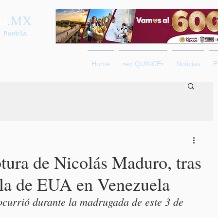
os
.MX
 Puebla
Home
•en QUINCE•
Noticias
E
tura de Nicolás Maduro, tras
ala de EUA en Venezuela
ocurrió durante la madrugada de este 3 de 