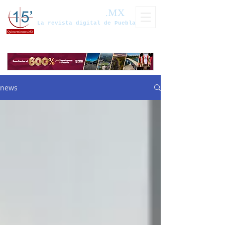
Quinceminutos
.MX
La revista digital de Puebla
news