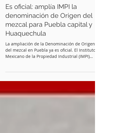
Felipe P. Mecinas
20 may
2 min de lectura
Es oficial: amplía IMPI la
denominación de Origen del
mezcal para Puebla capital y
Huaquechula
La ampliación de la Denominación de Origen
del mezcal en Puebla ya es oficial. El Instituto
Mexicano de la Propiedad Industrial (IMPI)
publicó este miércoles en el Diario Oficial de la
Federación (DOF) la modificación a la
Declaración General de Protección de la
Denominación de Origen “Mezcal”, con la
incorporación de los municipios de Puebla y
Huaquechula al área geográfica protegida para
la producción de esta bebida.