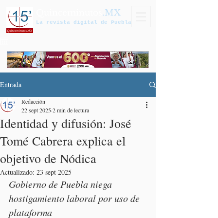
Quinceminutos
.MX
La revista digital de Puebla
Entrada
Redacción
22 sept 2025
2 min de lectura
Identidad y difusión: José
Tomé Cabrera explica el
objetivo de Nódica
Actualizado:
23 sept 2025
Gobierno de Puebla niega 
hostigamiento laboral por uso de 
plataforma