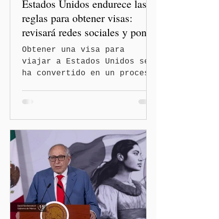
Estados Unidos endurece las
diplomáticas con el mu
reglas para obtener visas:
revisará redes sociales y pone
freno al Turismo de
Obtener una visa para
Nacimiento
viajar a Estados Unidos se
ha convertido en un proceso
con mayores filtros bajo la
administración de Donald
Trump. El Departamento de
Estado amplió la revisión
de la presencia digital de
los solicitantes, mientras
Washington busca cerrar el
paso al llamado “turismo de
nacimiento” y reforzar los
controles migratorios.