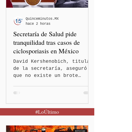
Quinceminutos.MX
hace 2 horas
Secretaría de Salud pide
tranquilidad tras casos de
ciclosporiasis en México
David Kershenobich, titular
de la secretaría, aseguró
que no existe un brote
activo y llamó a la
población a mantener la
calma Ciudad de México.- El
secretario de Salud
#LoÚltimo
federal, David Kershenobich
Stalnikowitz, descartó que
exista un brote activo de