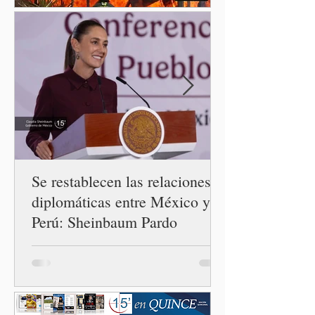
ciclosporiasis en México,
luego del incremento de
casos registrado en Estados
Unidos. Durante la
conferencia matutina en
Palacio Nacional, el
funcionario informó que en
el país únicamente se han
confirmado 33 casos de esta
enferme
Se restablecen las relaciones
diplomáticas entre México y
Perú: Sheinbaum Pardo