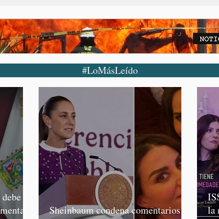
#LoMásLeído
o debe
IS
rmenta,
Sheinbaum condena comentarios de
la