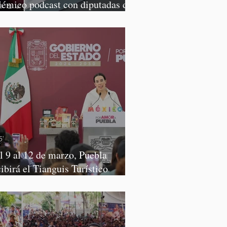
lémico podcast con diputadas de
rena
l 9 al 12 de marzo, Puebla
cibirá el Tianguis Turístico
xico 2027