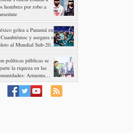
s hombres por robo a
anseúnte
éxico golea a Panamá en
 Cuauhtémoc y asegura su
leto al Mundial Sub-20
n 2027
n políticas públicas se
parte la riqueza en las
omunidades: Armenta
ier