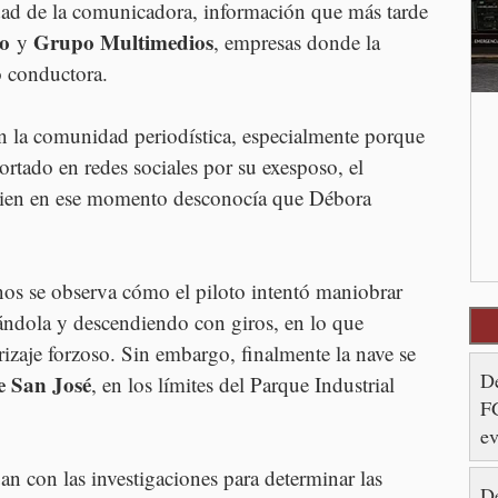
idad de la comunicadora, información que más tarde 
o
Grupo Multimedios
 y 
, empresas donde la 
 conductora.
n la comunidad periodística, especialmente porque 
ortado en redes sociales por su exesposo, el 
uien en ese momento desconocía que Débora 
nos se observa cómo el piloto intentó maniobrar 
evándola y descendiendo con giros, en lo que 
rizaje forzoso. Sin embargo, finalmente la nave se 
De
e San José
, en los límites del Parque Industrial 
FG
ev
Ay
an con las investigaciones para determinar las 
De