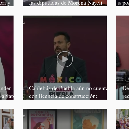
ori y
las diputadas de Morena Nayeli
po
Salvatori y Graciela Palomares
Mo
ender
Cablebús de Puebla aún no cuenta
De
Salvatori
con licencia de construcción:
re
García Parra
Mé