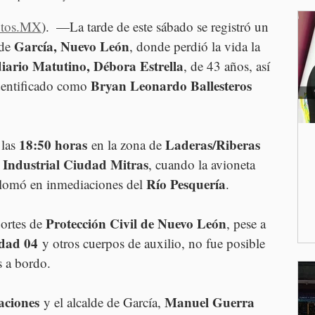
utos.MX
).  —La tarde de este sábado se registró un  
García, Nuevo León
de 
, donde perdió la vida la 
diario Matutino, Débora Estrella
, de 43 años, así 
Bryan Leonardo Ballesteros 
dentificado como 
18:50 horas
Laderas/Riberas 
las 
 en la zona de 
 Industrial Ciudad Mitras
, cuando la avioneta 
Río Pesquería
plomó en inmediaciones del 
.
Protección Civil de Nuevo León
ortes de 
, pese a 
dad 04
 y otros cuerpos de auxilio, no fue posible 
s a bordo.
aciones
Manuel Guerra 
 y el alcalde de García, 