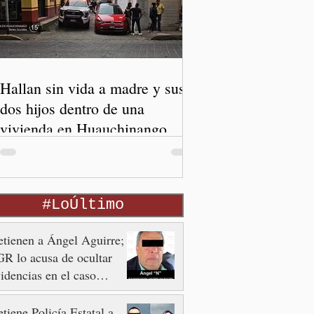
Hallan sin vida a madre y sus
dos hijos dentro de una
vivienda en Huauchinango
#LoÚltimo
tienen a Ángel Aguirre;
R lo acusa de ocultar
idencias en el caso
otzinapa
tiene Policía Estatal a