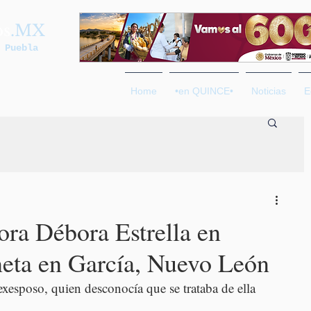
os
.MX
 Puebla
Home
•en QUINCE•
Noticias
E
ora Débora Estrella en
eta en García, Nuevo León
exesposo, quien desconocía que se trataba de ella