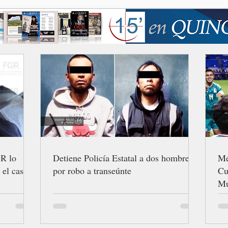
GR lo
Detiene Policía Estatal a dos hombres
Mé
 el caso
por robo a transeúnte
Cu
Mu