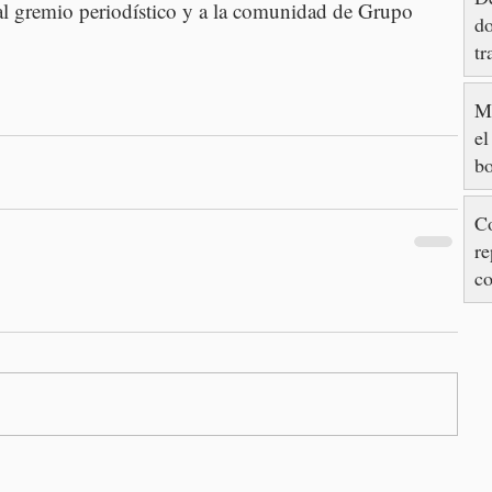
 al gremio periodístico y a la comunidad de Grupo 
do
tr
M
el
bo
e
Co
re
c
M