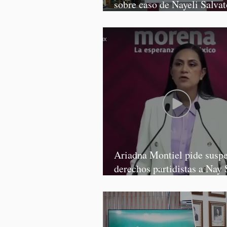
sobre caso de Nayeli Salvat
Graciela Palomares
Ariadna Montiel pide susp
derechos partidistas a Nay 
y Grace Palomares