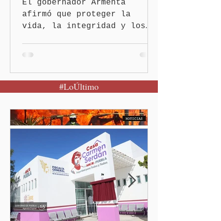
El gobernador Armenta
afirmó que proteger la
vida, la integridad y los
derechos de las mujeres es
la base para construir un
Puebla más justo y seguro
Puebla, Pue.-Cuando una
#LoÚltimo
mujer encuentra un lugar
seguro para pedir ayuda,
también recupera la
esperanza de vivir sin
miedo. Con esa visión, el
gobernador Alejandro
Armenta Mier inauguró el
Centro LIBRE (Libertad,
Igualdad, Bienestar, Redes,
Emancipación) número 62 y
la Casa Carmen Serdán
número 25 en el estado, la