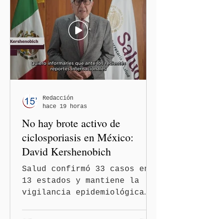
comentarios que emitieron
en el podcast "DesCasadas"
contra las personas adultas
mayores no pueden
justificarse como una
simple opinión o una broma.
Redacción
hace 19 horas
No hay brote activo de
ciclosporiasis en México:
David Kershenobich
Salud confirmó 33 casos en
13 estados y mantiene la
vigilancia epidemiológica
Ciudad de México
(Quinceminutos.MX).- El