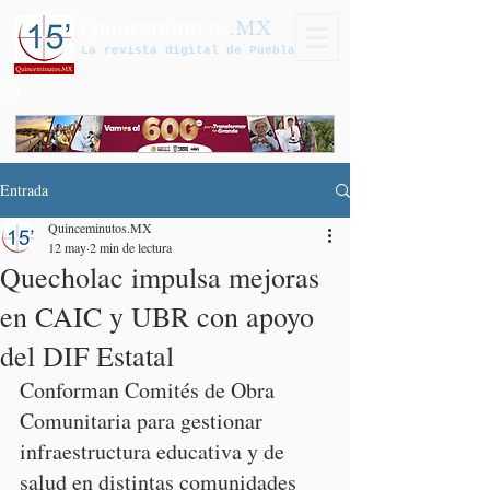
Quinceminutos
.MX
La revista digital de Puebla
Entrada
Quinceminutos.MX
12 may
2 min de lectura
Quecholac impulsa mejoras
en CAIC y UBR con apoyo
del DIF Estatal
Conforman Comités de Obra 
Comunitaria para gestionar 
infraestructura educativa y de 
salud en distintas comunidades 