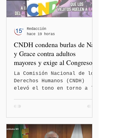
Redacción
hace 19 horas
CNDH condena burlas de Nay
y Grace contra adultos
mayores y exige al Congreso
frenar discursos
La Comisión Nacional de los
discriminatorios
Derechos Humanos (CNDH)
elevó el tono en torno a la
polémica generada por las
diputadas locales de
Morena, Nayeli Salvatori
Bojalil y Elvia Graciela
"Grace" Palomares Ramírez,
al considerar que los