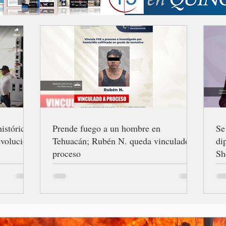
istórica,
Prende fuego a un hombre en
Se
evolución
Tehuacán; Rubén N. queda vinculado a
di
proceso
Sh