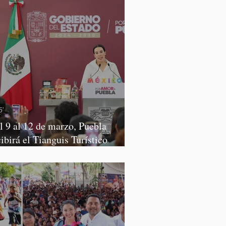
l 9 al 12 de marzo, Puebla
cibirá el Tianguis Turístico
xico 2027