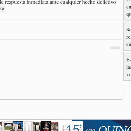
e respuesta inmediata ante cualquier hecho delictivo
e
ra
qu
Se
re
en
S
Es
la
vi
so
T