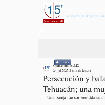
Quinceminut
La revista digital de
Share
Quinceminutos.MX
24 jul 2025
2 min de lectura
Persecución y bala
Tehuacán; una muj
Una pareja fue sorprendida cuan