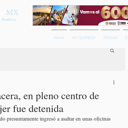
os
.MX
 Puebla
Home
•en QUINCE•
Noticias
E
cera, en pleno centro de
er fue detenida
do presuntamente ingresó a asaltar en unas oficinas