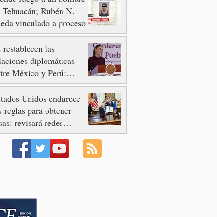
n Tehuacán; Rubén N.
eda vinculado a proceso
 restablecen las
laciones diplomáticas
tre México y Perú:
heinbaum Pardo
tados Unidos endurece
s reglas para obtener
sas: revisará redes
ciales y pone freno al
urismo de Nacimiento