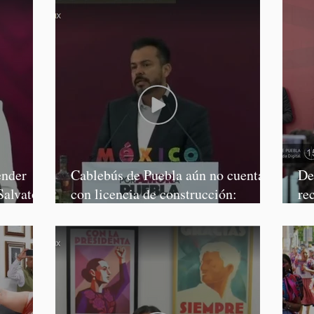
ender
Cablebús de Puebla aún no cuenta
De
Salvatori
con licencia de construcción:
re
García Parra
Mé