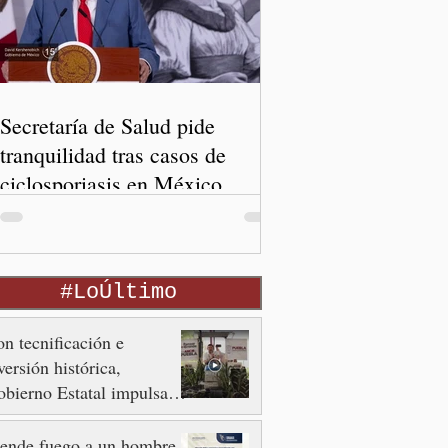
Secretaría de Salud pide
tranquilidad tras casos de
ciclosporiasis en México
#LoÚltimo
n tecnificación e
versión histórica,
bierno Estatal impulsa la
volución del campo
ende fuego a un hombre