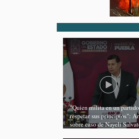
"Quien milita en un partid
respetar sus principios": A
sobre caso de Nayeli Salvat
Graciela Palomares