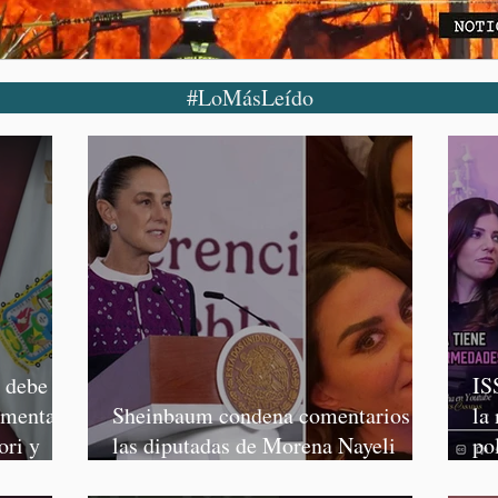
#LoMásLeído
o debe
IS
rmenta,
Sheinbaum condena comentarios de
la
ori y
las diputadas de Morena Nayeli
po
Salvatori y Graciela Palomares
Mo