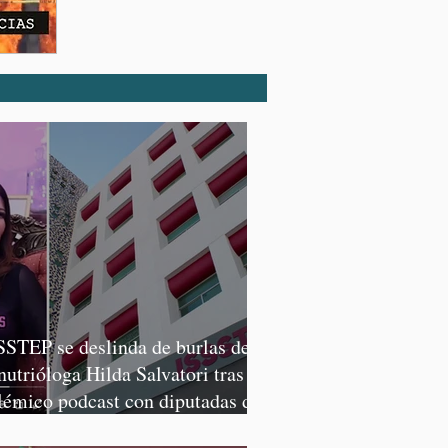
SSTEP se deslinda de burlas de
 nutrióloga Hilda Salvatori tras
lémico podcast con diputadas de
rena