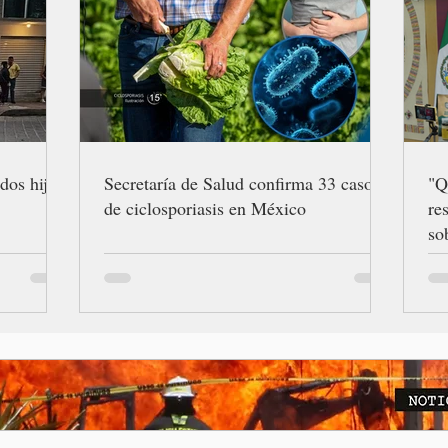
dos hijos
Secretaría de Salud confirma 33 casos
"Q
de ciclosporiasis en México
re
so
Gr