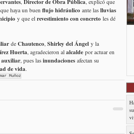
Cervantes
Director de Obra Pública
, 
, explicó que 
flujo hidráulico
lluvias 
 que haya un buen 
 ante las 
icipio
revestimiento con concreto
 y que el 
 les dé 
liar
Chautenco
Shirley del Ángel
 de 
, 
 y la 
írez Huerta
alcalde
, agradecieron al 
 por actuar en 
 auxiliar
inundaciones
, pues las 
 afectan su 
dad de vida
.
mar Muñoz
Ha
su
v
Se