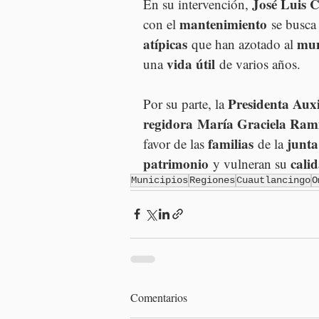
José Luis 
En su intervención, 
mantenimiento
con el 
 se busca
atípicas
mun
 que han azotado al 
vida útil
una 
 de varios años.
Presidenta Auxi
Por su parte, la 
regidora
María Graciela Ram
familias
junta
favor de las 
 de la 
patrimonio
cali
 y vulneran su 
Municipios
Regiones
Cuautlancingo
O
Comentarios