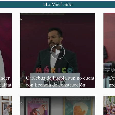
#LoMásLeído
ender
Cablebús de Puebla aún no cuenta
De
Salvatori
con licencia de construcción:
re
García Parra
Mé