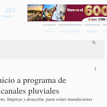
os
.MX
 Puebla
Home
•en QUINCE•
Noticias
E
icio a programa de
canales pluviales
to, limpieza y desazolve, para evitar inundaciones 