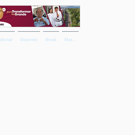
ditorial
Deportes
Break
Más...