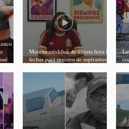
tenco
te
Morena modifica de última hora las
Le
osué
fechas para registro de aspirantes a
co
diputados federales y alcaldes
Ca