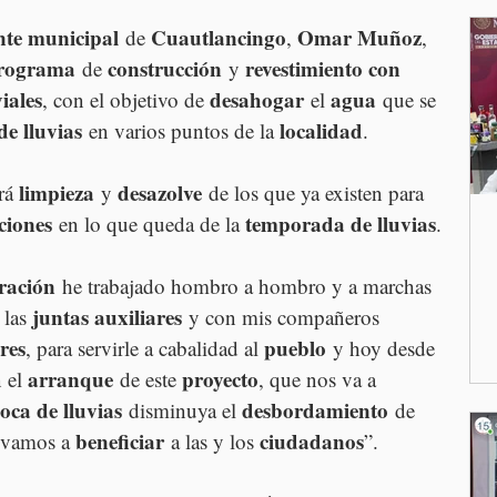
nte municipal
Cuautlancingo
Omar Muñoz
 de 
, 
, 
rograma
construcción
revestimiento con 
 de 
 y 
iales
desahogar
agua
, con el objetivo de 
 el 
 que se 
e lluvias
localidad
 en varios puntos de la 
.
limpieza
desazolve
rá 
 y 
 de los que ya existen para 
ciones
temporada de lluvias
 en lo que queda de la 
.
ración
 he trabajado hombro a hombro y a marchas 
juntas auxiliares
 las 
 y con mis compañeros 
res
pueblo
, para servirle a cabalidad al 
 y hoy desde 
arranque
proyecto
 el 
 de este 
, que nos va a 
oca de lluvias
desbordamiento
 disminuya el 
 de 
beneficiar
ciudadanos
 vamos a 
 a las y los 
”.