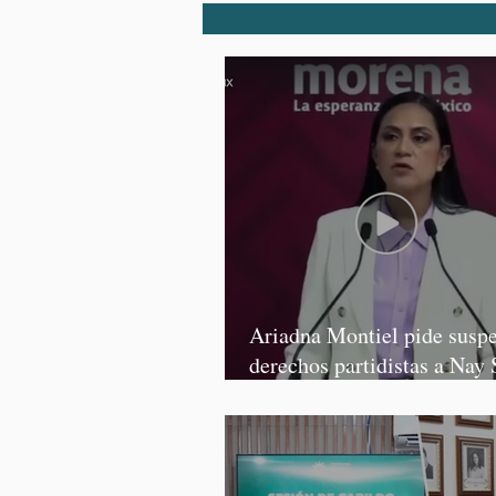
Ariadna Montiel pide susp
derechos partidistas a Nay 
y Grace Palomares