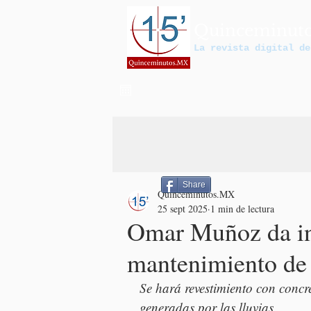
Quinceminut
La revista digital de
Share
Quinceminutos.MX
25 sept 2025
1 min de lectura
Omar Muñoz da in
mantenimiento de 
Se hará revestimiento con concre
generadas por las lluvias