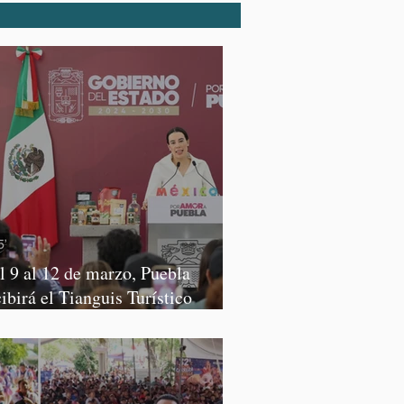
l 9 al 12 de marzo, Puebla
cibirá el Tianguis Turístico
xico 2027