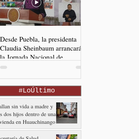
Desde Puebla, la presidenta
Claudia Sheinbaum arrancará
la Jornada Nacional de
Reforestación
#LoÚltimo
llan sin vida a madre y
s dos hijos dentro de una
ivienda en Huauchinango
cretaría de Salud