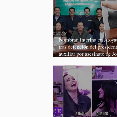
Nombran interina en Atoya
tras detención del presiden
auxiliar por asesinato de J
Martínez