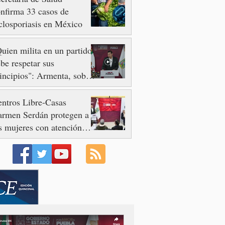
nfirma 33 casos de
closporiasis en México
uien milita en un partido
be respetar sus
incipios": Armenta, sobre
so de Nayeli Salvatori y
aciela Palomares
ntros Libre-Casas
armen Serdán protegen a
s mujeres con atención
mediata y disminuyen
minicidios