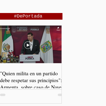
#DePortada
"Quien milita en un partido
debe respetar sus principios":
Armenta, sobre caso de Nayeli
Salvatori y Graciela Palomares