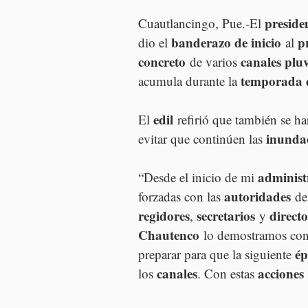
preside
Cuautlancingo, Pue.-El 
banderazo de inicio
p
dio el 
 al 
concreto
canales pluv
 de varios 
temporada d
acumula durante la 
edil
El 
 refirió que también se ha
inunda
evitar que continúen las 
administ
“Desde el inicio de mi 
autoridades
forzadas con las 
 de
regidores
secretarios
directo
, 
 y 
Chautenco
 lo demostramos con
ép
preparar para que la siguiente 
canales
acciones
los 
. Con estas 