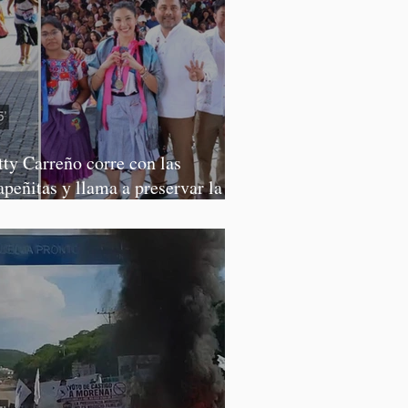
tty Carreño corre con las
apeñitas y llama a preservar la
rrera de la Tortilla