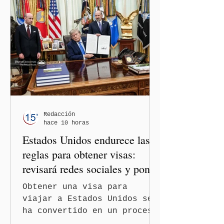
relaciones diplomáticas
entre los gobiernos de
México y Perú. “Es
importante que más allá de
la orientación política de
los gobiernos —porque hay
orientaciones políticas de
los gobiernos, llegan por
un partido, llegan por otro
— es importante que México
Redacción
hace 10 horas
tenga relaciones
Estados Unidos endurece las
diplomáticas con el mu
reglas para obtener visas:
revisará redes sociales y pone
freno al Turismo de
Obtener una visa para
Nacimiento
viajar a Estados Unidos se
ha convertido en un proceso
con mayores filtros bajo la