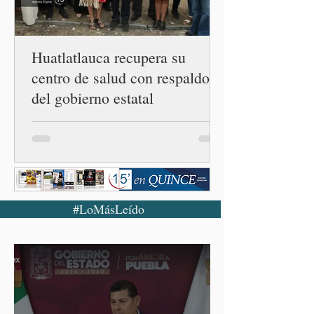
confirmado 33 casos de esta
enferme
Huatlatlauca recupera su
centro de salud con respaldo
del gobierno estatal
#LoMásLeído