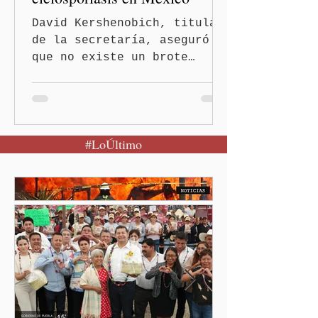
David Kershenobich, titular
de la secretaría, aseguró
que no existe un brote
activo y llamó a la
población a mantener la
calma Ciudad de México.- El
secretario de Salud
#LoÚltimo
federal, David Kershenobich
Stalnikowitz, descartó que
exista un brote activo de
ciclosporiasis en México,
luego del incremento de
casos registrado en Estados
Unidos. Durante la
conferencia matutina en
Palacio Nacional, el
funcionario informó que en
el país únicamente se han