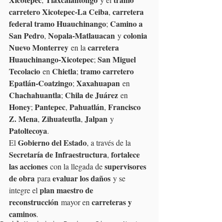
carretero Xicotepec-La Ceiba
carretera 
, 
federal tramo Huauchinango
Camino a 
; 
San Pedro
Nopala-Matlauacan
colonia 
, 
 y 
Nuevo Monterrey
carretera 
 en la 
Huauchinango-Xicotepec
San Miguel 
; 
Tecolacio
Chietla
tramo carretero 
 en 
; 
Epatlán-Coatzingo
Xaxahuapan
; 
 en 
Chachahuantla
Chila de Juárez
; 
 en 
Honey
Pantepec
Pahuatlán
Francisco 
; 
, 
, 
Z. Mena
Zihuateutla
Jalpan
, 
, 
 y 
Patoltecoya
.
Gobierno del Estado
El 
, a través de la 
Secretaría de Infraestructura
fortalece 
, 
las acciones
supervisores 
 con la llegada de 
de obra
evaluar los daños
 para 
 y se 
plan maestro de 
integre el 
reconstrucción
carreteras y 
 mayor en 
caminos
.