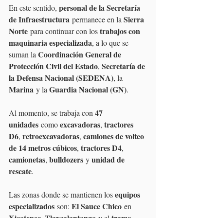
personal de la Secretaría 
En este sentido, 
de Infraestructura
Sierra 
 permanece en la 
Norte
trabajos con 
 para continuar con los 
maquinaria especializada
, a lo que se 
Coordinación General de 
suman la 
Protección Civil del Estado
Secretaría de 
, 
la Defensa Nacional (SEDENA)
, la 
Marina
Guardia Nacional (GN)
 y la 
.
47 
Al momento, se trabaja con 
unidades
excavadoras
tractores 
 como 
, 
D6
retroexcavadoras
camiones de volteo 
, 
, 
de 14 metros cúbicos
tractores D4
, 
, 
camionetas
bulldozers
unidad de 
, 
 y 
rescate
.
equipos 
Las zonas donde se mantienen los 
especializados
El Sauce Chico
 son: 
 en 
Xicotepec
Tlaxcalantongo
tramo 
, 
 y el 