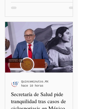
administración de Donald
Trump. El Departamento de
Estado amplió la revisión
de la presencia digital de
los solicitantes, mientras
Washington busca cerrar el
paso al llamado “turismo de
nacimiento” y reforzar los
controles migratorios.
Quinceminutos.MX
hace 10 horas
Secretaría de Salud pide
tranquilidad tras casos de
ciclosporiasis en México