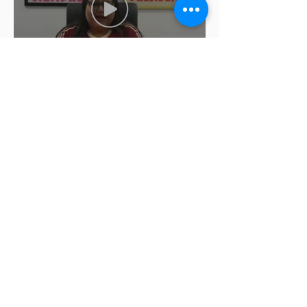
Morena modifica de última
hora las fechas para registro de
aspirantes a diputados
federales y alcaldes
Letty Carreño corre con las
coapeñitas y llama a preservar