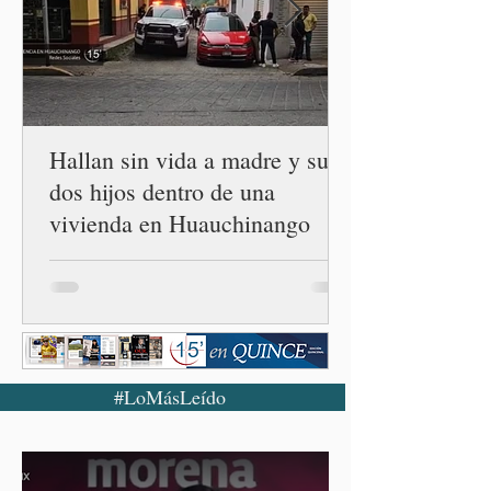
las 32 entidades para
impulsar la restauración de
los ecosistemas forestales.
Durante la Mañanera del
Pueblo, a través de un
enlace
Hallan sin vida a madre y sus
dos hijos dentro de una
vivienda en Huauchinango
#LoMásLeído