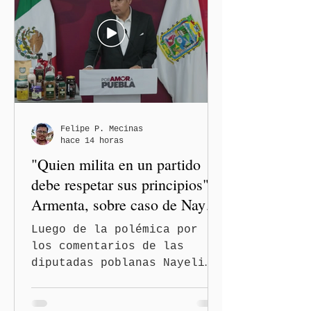
Felipe P. Mecinas
hace 14 horas
"Quien milita en un partido
debe respetar sus principios":
Armenta, sobre caso de Nayeli
Salvatori y Graciela Palomares
Luego de la polémica por
los comentarios de las
diputadas poblanas Nayeli
Salvatori Bojalil y Elvia
Graciela Palomares Ramírez,