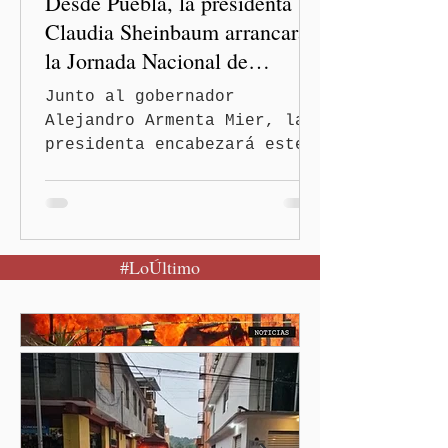
Desde Puebla, la presidenta
Claudia Sheinbaum arrancará
la Jornada Nacional de
Reforestación
Junto al gobernador
Alejandro Armenta Mier, la
presidenta encabezará este
evento el próximo 9 de
agosto en el Parque
Nacional Izta-Popo Ciudad
de México.-Puebla será el
#LoÚltimo
punto de partida de la
Jornada Nacional de
Reforestación, una
estrategia del Gobierno de
México que reunirá de
manera simultánea a
autoridades, ejidos,
comunidades y ciudadanía de