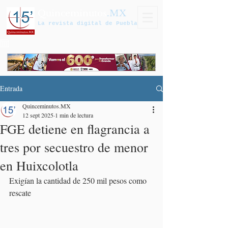
Quinceminutos
.MX
La revista digital de Puebla
Entrada
Quinceminutos.MX
12 sept 2025
1 min de lectura
FGE detiene en flagrancia a
tres por secuestro de menor
en Huixcolotla
Exigían la cantidad de 250 mil pesos como 
rescate