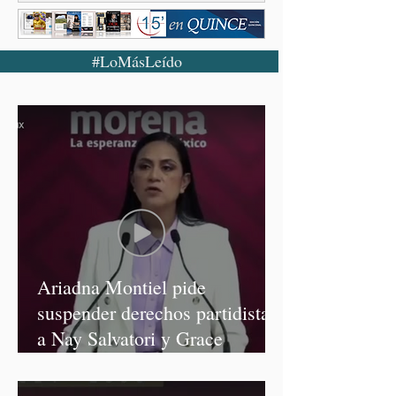
#LoMásLeído
Ariadna Montiel pide
suspender derechos partidistas
a Nay Salvatori y Grace
Palomares