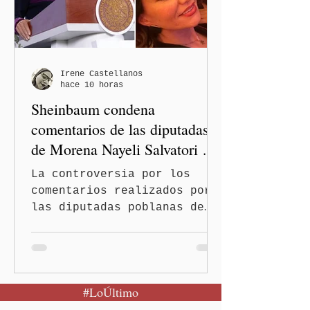
Emancipación)–Casas Carmen
Serdán, que descentraliza
la justicia. En rueda de
prensa, el gobernador
Alejandro Armenta Mier
Irene Castellanos
hace 10 horas
resaltó este logro
Sheinbaum condena
interinstituci
comentarios de las diputadas
de Morena Nayeli Salvatori y
Graciela Palomares
La controversia por los
comentarios realizados por
las diputadas poblanas de
Morena, Nayeli Salvatori
Bojalil y Elvia Graciela
Palomares Ramírez, llegó
este miércoles hasta la
#LoÚltimo
conferencia matutina de la
presidenta Claudia