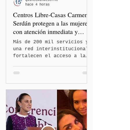
hace 4 horas
el Congreso de Puebla.
Centros Libre-Casas Carmen
Serdán protegen a las mujeres
con atención inmediata y
disminuyen feminicidios
Más de 200 mil servicios y
una red interinstitucional
fortalecen el acceso a la
justicia y la atención
integral Ciudad de México.-
A 600 días de gobierno, el
feminicidio en Puebla
disminuyó en un 60 por
ciento, durante el primer
semestre de 2026, gracias
al modelo de los Centros
LIBRE (Libertad, Igualdad,
Bienestar, Redes,