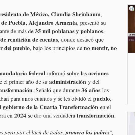
residenta de México, Claudia Sheinbaum
, 
 de Puebla, Alejandro Armenta
, presentó su 
35 mil poblanas y poblanos
 ante de más de 
, 
 de rendición de cuentas
, donde destacó que 
ar del pueblo
no mentir, no 
, bajo los principios de 
mandataria federal
acciones 
 informó sobre las 
administración
e el primer año de su 
 y del 
ransformación
36 años
. Señaló que durante 
 los 
pueblo
ban para unos cuantos y se les olvidó el 
, 
gobierno de la Cuarta Transformación
l 
 en el 
2024
transformación
ora en 
 se dio una verdadera 
. 
primero los pobres
 pero por el bien de todos, 
", 