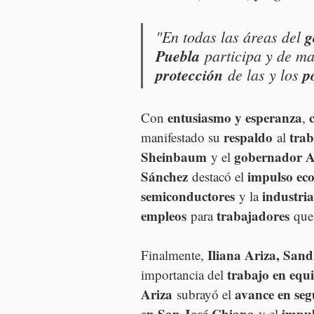
"En todas las áreas del 
g
Puebla
 participa y de ma
protección
 de las y los 
p
entusiasmo y esperanza
Con 
, 
respaldo
tra
manifestado su 
 al 
Sheinbaum
gobernador A
 y el 
Sánchez
impulso ec
 destacó el 
semiconductores
industri
 y la 
empleos
trabajadores
 para 
 que
Iliana Ariza, San
Finalmente, 
trabajo en equ
importancia del 
Ariza
avance en seg
 subrayó el 
en San José Chiapa
impul
 y el 