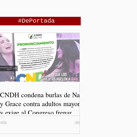
#DePortada
CNDH condena burlas de Nay
y Grace contra adultos mayores
y exige al Congreso frenar
discursos discriminatorios