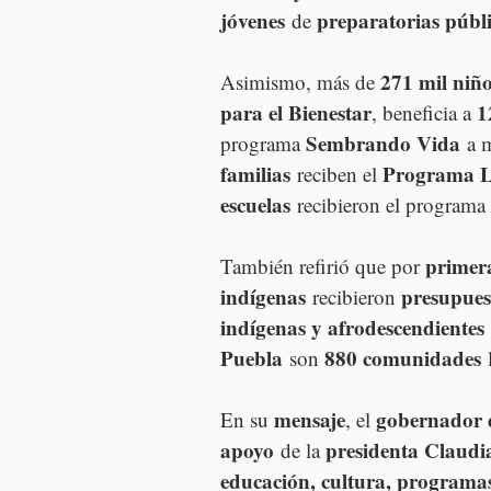
jóvenes
preparatorias públ
 de 
271 mil niño
Asimismo, más de 
para el Bienestar
1
, beneficia a 
Sembrando Vida
programa 
 a 
familias
Programa Le
 reciben el 
escuelas
 recibieron el programa 
primer
También refirió que por 
indígenas
presupues
 recibieron 
indígenas y afrodescendientes
Puebla
880 comunidades
 son 
 
mensaje
gobernador 
En su 
, el 
apoyo
presidenta Claud
 de la 
educación, cultura, programas