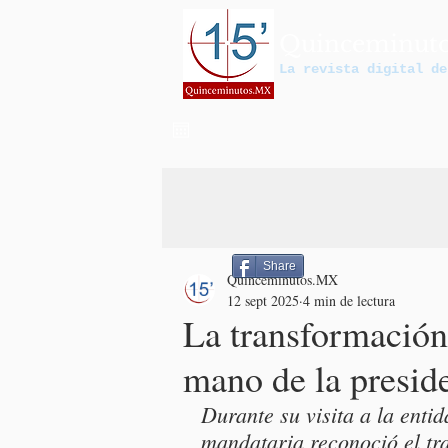
Quinceminut
La revista digital de
Share
Quinceminutos.MX
12 sept 2025
4 min de lectura
La transformación
mano de la presid
Durante su visita a la entid
mandataria reconoció el tr