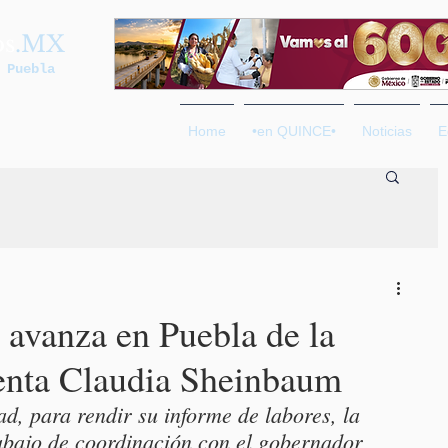
os
.MX
 Puebla
Home
•en QUINCE•
Noticias
E
 avanza en Puebla de la
enta Claudia Sheinbaum
ad, para rendir su informe de labores, la 
abajo de coordinación con el gobernador 