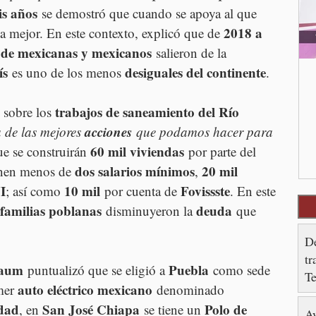
is años
 se demostró que cuando se apoya al que 
2018 a 
va mejor. En este contexto, explicó que de 
s de mexicanas y mexicanos
 salieron de la 
ís
desiguales del continente
 es uno de los menos 
.
trabajos de saneamiento del Río 
 sobre los 
acciones
 de las mejores 
 que podamos hacer para 
60 mil viviendas
e se construirán 
 por parte del 
dos salarios mínimos
20 mil 
nen menos de 
, 
I
10 mil
Fovissste
; así como 
 por cuenta de 
. En este 
 familias poblanas
deuda
 disminuyeron la 
 que 
De
tr
baum
Puebla
 puntualizó que se eligió a 
 como sede 
T
auto eléctrico mexicano
mer 
 denominado 
idad
San José Chiapa
Polo de 
, en 
 se tiene un 
Ay