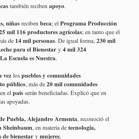
icas
apoyo
 también reciben 
. 
s, niñas
beca
Programa Producción 
 reciben 
; el 
25 mil 116 productores agrícolas
; en tanto que el 
14 mil personas
230 mil 
más de 
. De igual forma, 
che para el Bienestar
4 mil 324 
 y 
La Escuela es Nuestra
.
a vez
pueblos y comunidades 
 los 
to público
20 mil comunidades 
, más de 
país
 en el 
 serán beneficiadas. Explicó que en 
las apoyadas.
de Puebla, Alejandro Armenta
, reconoció el 
ia Sheinbaum
tecnología, 
, en materia de 
 de bienestar
mujeres
 y 
. 