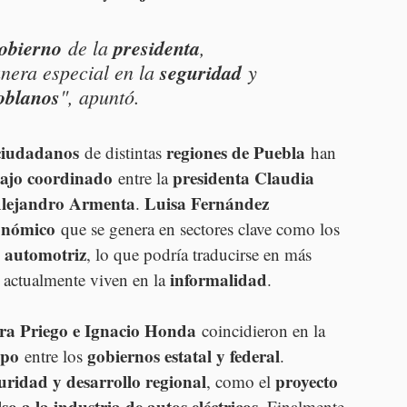
obierno
 de la 
presidenta
, 
nera especial en la 
seguridad
 y 
oblanos
", apuntó.
ciudadanos
regiones de Puebla
 de distintas 
 han 
bajo coordinado
presidenta Claudia 
 entre la 
lejandro Armenta
Luisa Fernández 
. 
onómico
 que se genera en sectores clave como los 
a automotriz
, lo que podría traducirse en más 
informalidad
 actualmente viven en la 
.
dra Priego e Ignacio Honda
 coincidieron en la 
ipo
gobiernos estatal y federal
 entre los 
. 
uridad y desarrollo regional
proyecto 
, como el 
so a la industria de autos eléctricos
. Finalmente, 