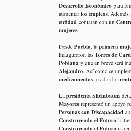
Desarrollo Económico
 para fo
empleos
aumentar los 
. Además, 
entidad
Centr
 contarán con un 
mujeres
.
Puebla
primera muje
Desde 
, la 
Torres de Card
inauguraron las 
Poblana
 y que en breve será in
Alejandro
. Así como se implem
medicamentos
cent
 a todos los 
presidenta Sheinbaum
La 
 deta
Mayores
 representó un apoyo p
Personas con Discapacidad
 ap
Construyendo el Futuro
 lo tie
Construyendo el Futuro
 es re