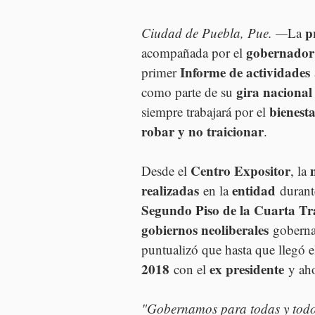
p
Ciudad de Puebla, Pue. —
La 
gobernador
acompañada por el 
Informe de actividades
primer 
gira nacional
como parte de su 
bienest
siempre trabajará por el 
robar y no traicionar
.
Centro Expositor
Desde el 
, la 
realizadas
entidad
 en la 
 durant
Segundo Piso de la Cuarta T
gobiernos neoliberales
 goberna
puntualizó que hasta que llegó e
2018
ex presidente
 con el 
 y ah
"Gobernamos para todas y todos