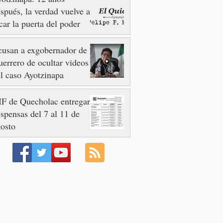
spués, la verdad vuelve a
car la puerta del poder
usan a exgobernador de
errero de ocultar videos
l caso Ayotzinapa
F de Quecholac entregará
spensas del 7 al 11 de
osto