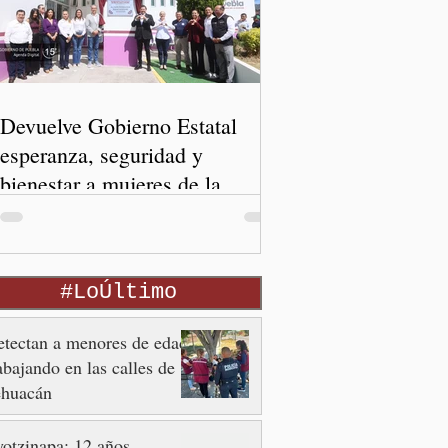
Devuelve Gobierno Estatal
esperanza, seguridad y
bienestar a mujeres de la
periferia urbana
#LoÚltimo
tectan a menores de edad
abajando en las calles de
ehuacán
otzinapa: 12 años