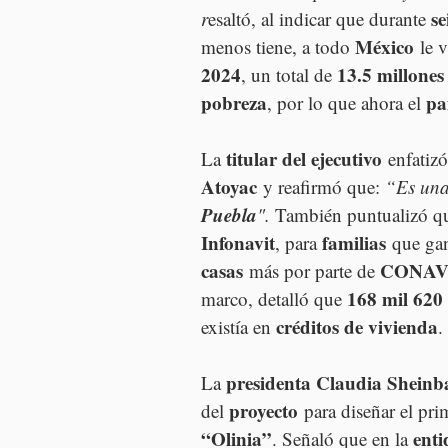
se
r
esaltó, al indicar que durante 
México
menos tiene, a todo 
 le 
2024
13.5 millone
, un total de 
pobreza
pa
, por lo que ahora el 
titular del ejecutivo
La 
 enfatizó
Atoyac
 y reafirmó que: 
“Es una
Puebla
".
 También puntualizó qu
Infonavit
familias
, para 
 que ga
casas
CONAV
 más por parte de 
168 mil 620
marco, detalló que 
créditos de vivienda
existía en 
.
presidenta Claudia Shein
La 
proyecto
del 
 para diseñar el pri
“Olinia”
ent
. Señaló que en la 