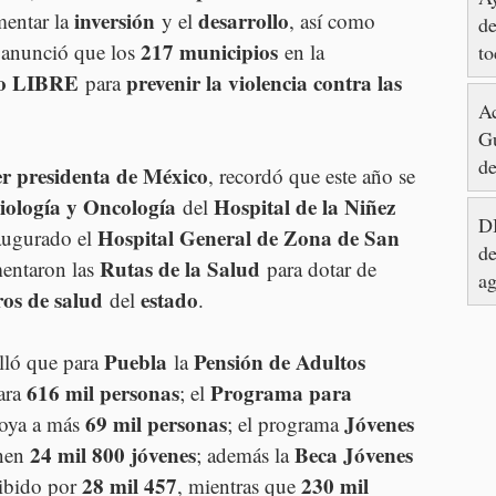
inversión
desarrollo
mentar la 
 y el 
, así como 
de
217 municipios
anunció que los 
 en la 
to
o LIBRE
prevenir la violencia contra las 
 para 
Ac
Gu
de
r presidenta de México
, recordó que este año se 
iología y Oncología
Hospital de la Niñez 
 del 
DI
Hospital General de Zona de San 
augurado el 
de
Rutas de la Salud
entaron las 
 para dotar de 
ag
ros de salud
estado
 del 
.
Puebla
Pensión de Adultos 
lló que para 
 la 
616 mil personas
Programa para 
ara 
; el 
69 mil personas
Jóvenes 
oya a más 
; el programa 
24 mil 800 jóvenes
Beca Jóvenes 
nen 
; además la 
28 mil 457
230 mil 
cibido por 
, mientras que 