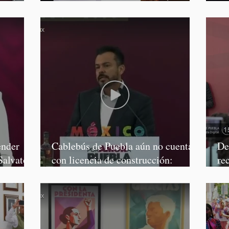
Salvatori y Graciela Palomares
Mo
ender
Cablebús de Puebla aún no cuenta
De
Salvatori
con licencia de construcción:
re
García Parra
Mé