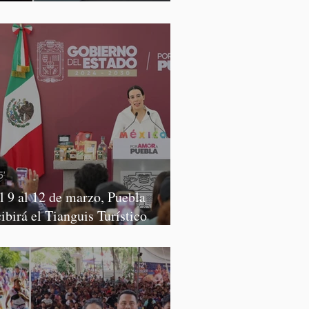
rena
l 9 al 12 de marzo, Puebla
cibirá el Tianguis Turístico
xico 2027