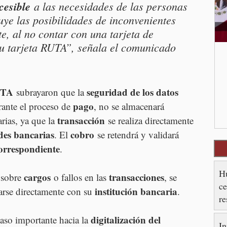
cesible
 a las necesidades de las personas 
ye las posibilidades de inconvenientes 
e, al no contar con una tarjeta de 
u tarjeta RUTA”, señala el comunicado 
UTA
seguridad de los datos 
 subrayaron que la 
pago
rante el proceso de 
, no se almacenará 
transacción
rias, ya que la 
 se realiza directamente 
des bancarias
cobro
. El 
 se retendrá y validará 
orrespondiente
.
Hu
cargos
transacciones
 sobre 
 o fallos en las 
, se 
ce
institución bancaria
arse directamente con su 
.
re
es
digitalización del 
aso importante hacia la 
In