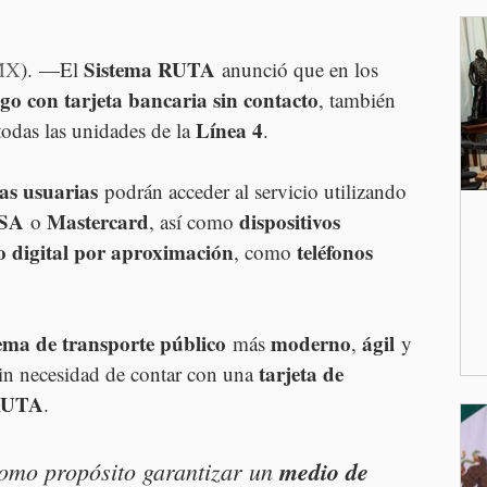
Sistema RUTA
MX
). —El 
 anunció que en los 
go con tarjeta bancaria sin contacto
, también 
Línea 4
todas las unidades de la 
. 
as usuarias
 podrán acceder al servicio utilizando 
SA
Mastercard
dispositivos 
 o 
, así como 
o digital por aproximación
teléfonos 
, como 
tema de transporte público
moderno
ágil
 más 
, 
 y 
tarjeta de 
o sin necesidad de contar con una 
 RUTA
.
como propósito garantizar un 
medio de 