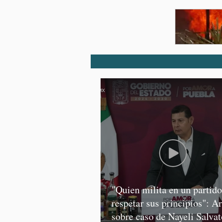
"Quien milita en un partid
respetar sus principios": A
sobre caso de Nayeli Salvat