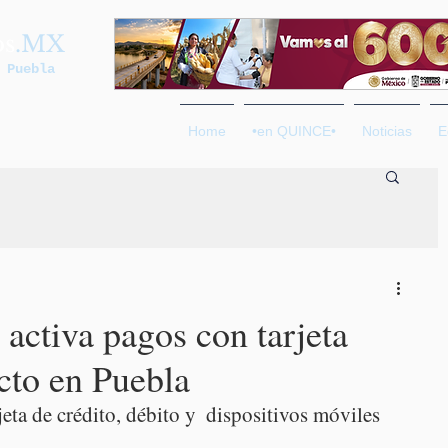
os
.MX
 Puebla
Home
•en QUINCE•
Noticias
E
activa pagos con tarjeta
cto en Puebla
eta de crédito, débito y  dispositivos móviles