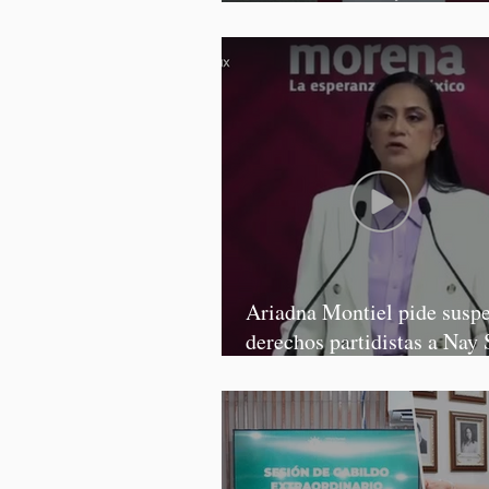
Graciela Palomares
Ariadna Montiel pide susp
derechos partidistas a Nay 
y Grace Palomares