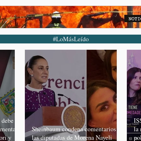
#LoMásLeído
o debe
IS
rmenta,
Sheinbaum condena comentarios de
la
ori y
las diputadas de Morena Nayeli
po