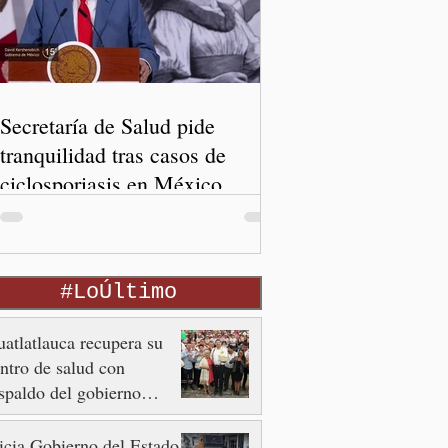
Secretaría de Salud pide
tranquilidad tras casos de
ciclosporiasis en México
#LoÚltimo
atlatlauca recupera su
ntro de salud con
spaldo del gobierno
tatal
icia Gobierno del Estado