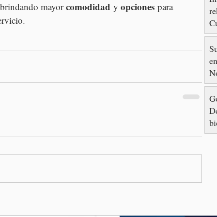
comodidad
opciones
 brindando mayor 
 y 
 para 
re
ervicio.
Cu
88
S
en
N
Go
De
bi