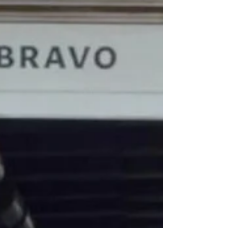
El sistema de transporte RUTA y la concesión
del agua representan “los modelos de saqueo
heredados por gobiernos de derecha desde
2013”, y cuya cancelación implicaría costos
multimillonarios para la administración estatal,
señaló José Luis García Parra, coordinador del
Gabinete del Gobierno del Estado.