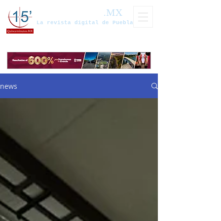
Quinceminutos
.MX
La revista digital de Puebla
news