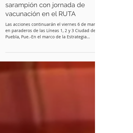
Quinceminutos.MX
2 mar
2 min de lectura
Refuerzan prevención del
sarampión con jornada de
vacunación en el RUTA
Las acciones continuarán el viernes 6 de marzo
en paraderos de las Líneas 1, 2 y 3 Ciudad de
Puebla, Pue.-En el marco de la Estrategia
Nacional de Atención al Sarampión , el
Gobierno del Estado llevó a cabo una jornada
de vacunación en la Red Urbana de Transporte
Articulado (RUTA) , con el objetivo de acercar
los servicios de salud a la población y
fortalecer la prevención de esta enfermedad.
Durante un recorrido por los módulos
instalados en distintas estaciones, el secr