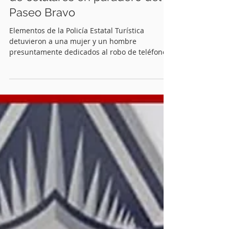
Felipe P. Mecinas
13 nov 2025
2 min de lectura
Detienen a presuntos ladrones
de celulares en paradero del
Paseo Bravo
Elementos de la Policía Estatal Turística
detuvieron a una mujer y un hombre
presuntamente dedicados al robo de teléfonos
celulares en el transporte público, luego de ser
señalados por una usuaria de la línea 2 de la
Red Urbana de Transporte Articulado (RUTA).