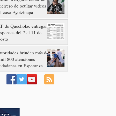
errero de ocultar videos
l caso Ayotzinapa
F de Quecholac entregará
spensas del 7 al 11 de
osto
toridades brindan más de
mil 800 atenciones
udadanas en Esperanza