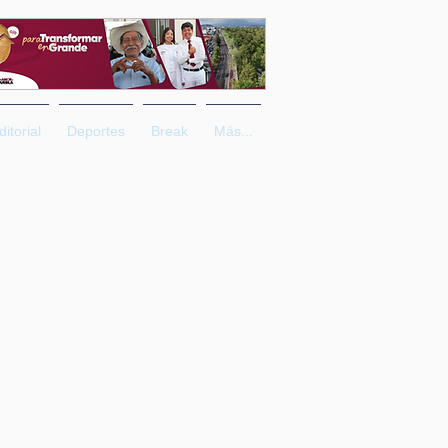
ditorial
Deportes
Break
Más...