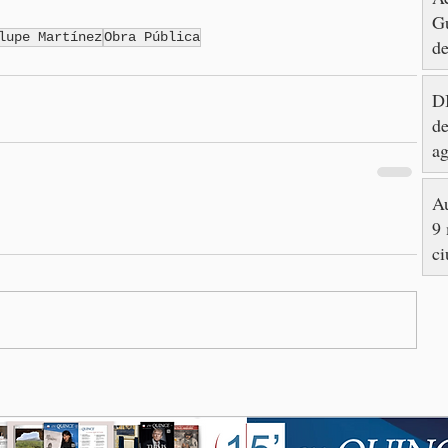
Gu
lupe Martínez
Obra Pública
de
DI
de
ag
Au
9 
ci