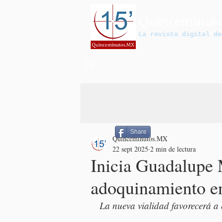
Quinceminut
La revista digital de
Share
Quinceminutos.MX
22 sept 2025
2 min de lectura
Inicia Guadalupe 
adoquinamiento e
La nueva vialidad favorecerá a 