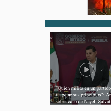
"Quien milita en un partid
respetar sus principios": A
sobre caso de Nayeli Salvat
Graciela Palomares