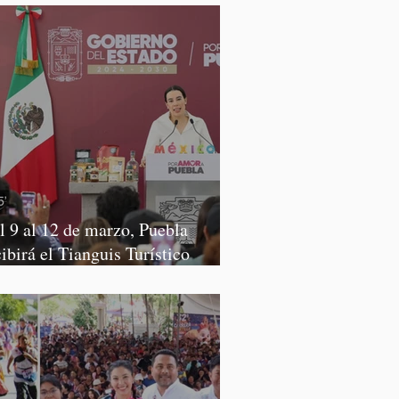
l 9 al 12 de marzo, Puebla
cibirá el Tianguis Turístico
xico 2027