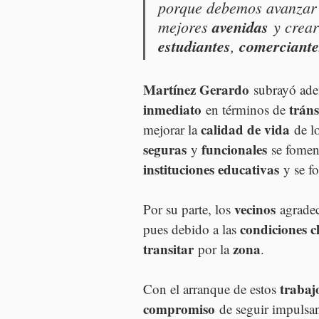
porque debemos avanzar 
mejores 
avenidas
 y crea
estudiantes
, 
comerciante
Martínez Gerardo
 subrayó ade
inmediato
tráns
 en términos de 
calidad de vida
mejorar la 
 de l
seguras
funcionales
 y 
 se fomen
instituciones educativas
 y se fo
vecinos
Por su parte, los 
 agradec
condiciones c
pues debido a las 
transitar
zona
 por la 
.
trabaj
Con el arranque de estos 
compromiso
 de seguir impulsa