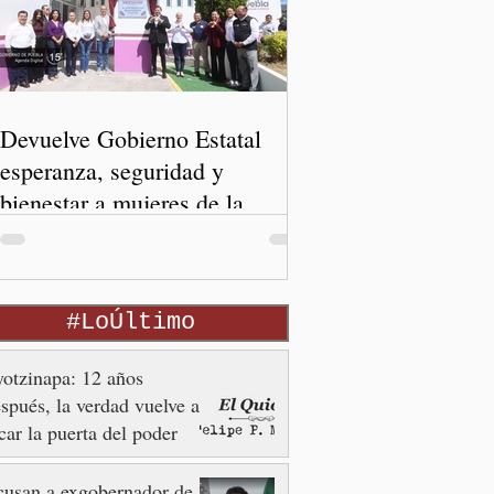
Devuelve Gobierno Estatal
esperanza, seguridad y
bienestar a mujeres de la
periferia urbana
#LoÚltimo
otzinapa: 12 años
spués, la verdad vuelve a
car la puerta del poder
usan a exgobernador de