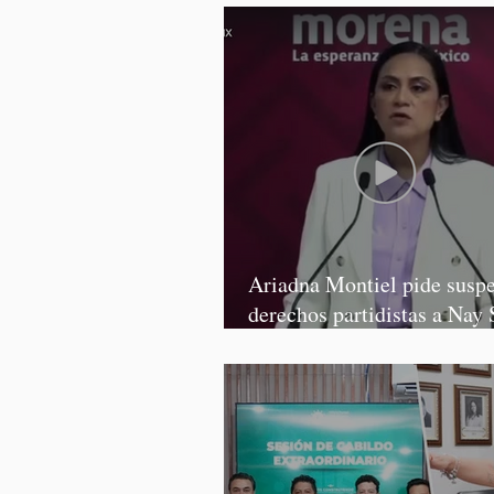
Ariadna Montiel pide susp
derechos partidistas a Nay 
y Grace Palomares