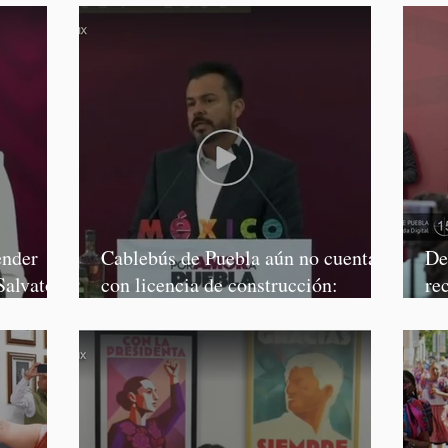
ender
Cablebús de Puebla aún no cuenta
De
Salvatori
con licencia de construcción:
re
García Parra
Mé