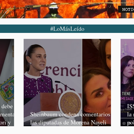
#LoMásLeído
o debe
IS
rmenta,
Sheinbaum condena comentarios de
la
ori y
las diputadas de Morena Nayeli
po
Salvatori y Graciela Palomares
Mo