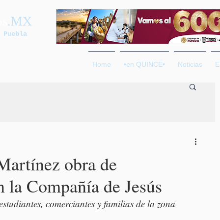
os
.MX
 Puebla
Home
•en QUINCE•
Noticias
E
Martínez obra de
n la Compañía de Jesús
estudiantes, comerciantes y familias de la zona