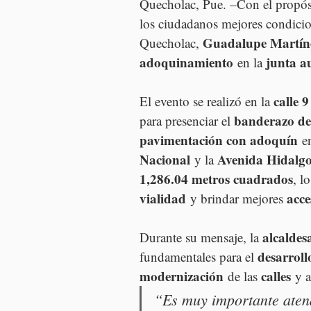
Quecholac, Pue. –Con el propósi
los ciudadanos mejores condicio
Guadalupe Martín
Quecholac, 
adoquinamiento
junta a
 en la 
calle 
El evento se realizó en la 
banderazo de 
para presenciar el 
pavimentación con adoquín
 e
Nacional
Avenida Hidalg
 y la 
1,286.04 metros cuadrados
, l
vialidad
acce
 y brindar mejores 
alcaldes
Durante su mensaje, la 
desarrol
fundamentales para el 
modernización
calles
 de las 
 y 
“Es muy importante aten