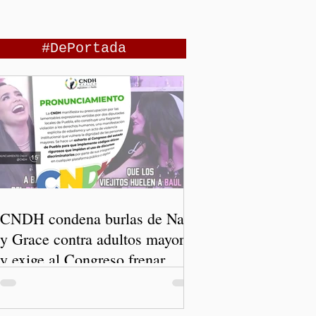
#DePortada
CNDH condena burlas de Nay
y Grace contra adultos mayores
y exige al Congreso frenar
discursos discriminatorios