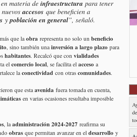
en materia de 
infraestructura
 para tener 
r nuevos 
accesos
 que beneficien a 
s
 y 
población en general
”, señaló.
obra
beneficio 
más que la 
 representa no solo un 
ito
inversión a largo plazo
, sino también una 
 para 
habitantes
vialidades 
os 
. Recalcó que con 
comercio local
acceso
ta el 
, se facilita el 
 a 
conectividad
comunidades
rtalece la 
 con otras 
.
avenida
ieron que esta 
 fuera tomada en cuenta, 
limáticas
 en varias ocasiones resultaba imposible 
Ay
de
to
os
administración 2024-2027
, la 
 reafirma su 
obras
desarrollo
ndo 
 que permitan avanzar en el 
 y 
Ac