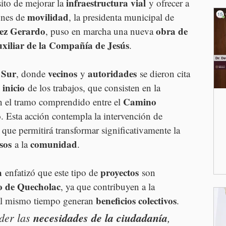
infraestructura vial
to de mejorar la 
 y ofrecer a 
movilidad
nes de 
, la presidenta municipal de 
ez Gerardo
obra de 
, puso en marcha una nueva 
uxiliar de la Compañía de Jesús
.
9 Sur
vecinos
autoridades
, donde 
 y 
 se dieron cita 
inicio
 de los trabajos, que consisten en la 
Camino 
n el tramo comprendido entre el 
o
. Esta acción contempla la intervención de 
o que permitirá transformar significativamente la 
sos
comunidad
 a la 
.
a
proyectos
 enfatizó que este tipo de 
 son 
lo de Quecholac
, ya que contribuyen a la 
beneficios colectivos
al mismo tiempo generan 
. 
der las 
necesidades de la ciudadanía
, 