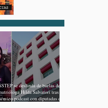
SSTEP se deslinda de burlas de
 nutrióloga Hilda Salvatori tras
lémico podcast con diputadas de
rena