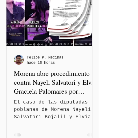
Avenida 105 Poniente, obra
que registra 44 por ciento
de avance y forma parte del
programa estatal para
recuperar vialidades
prioritarias, fortalecer la
movilidad y mejorar las
condiciones de seguridad de
Felipe P. Mecinas
hace 15 horas
las familias poblanas, en e
Morena abre procedimiento
contra Nayeli Salvatori y Elvia
Graciela Palomares por
discriminación y burlas
El caso de las diputadas
poblanas de Morena Nayeli
Salvatori Bojalil y Elvia
Graciela Palomares Ramírez
escaló dentro de las