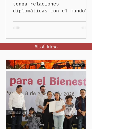
tenga relaciones
diplomáticas con el mundo”,
señaló Ciudad de México
(Quinceminutos.MX).-La
Presidenta Claudia
Sheinbaum Pardo anunció el
#LoÚltimo
restablecimiento de las
relaciones diplomáticas
entre los gobiernos de
México y Perú. “Es
importante que más allá de
la orientación política de
los gobiernos —porque hay
orientaciones políticas de
los gobiernos, llegan por
un partido, llegan por otro
— es importante que México
tenga relaciones
diplomáticas con el mu