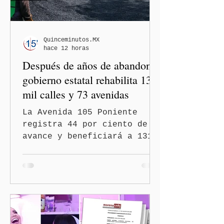
Quinceminutos.MX
hace 12 horas
Después de años de abandono,
gobierno estatal rehabilita 13
mil calles y 73 avenidas
La Avenida 105 Poniente
registra 44 por ciento de
avance y beneficiará a 131
mil 420 habitantes Puebla,
Pue.-Con la meta de
intervenir 13 mil calles y
73 avenidas durante 2026,
el gobernador Alejandro
Armenta Mier supervisó la
rehabilitación de la