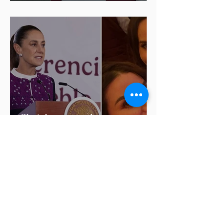
Salvatori y Graciela Palomares
Sheinbaum condena
comentarios de las diputadas
de Morena Nayeli Salvatori y
Graciela Palomares