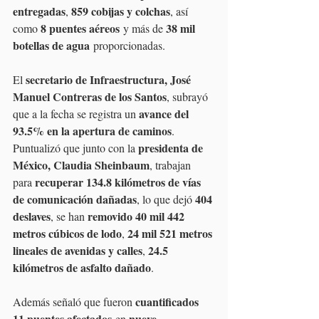
entregadas
859 cobijas y colchas
, 
, así 
8 puentes aéreos
38 mil 
como 
 y más de 
botellas de agua
 proporcionadas.
secretario de Infraestructura, José 
El 
Manuel Contreras de los Santos
, subrayó 
avance del 
que a la fecha se registra un 
93.5% en la apertura de caminos
. 
presidenta de 
Puntualizó que junto con la 
México, Claudia Sheinbaum
, trabajan 
recuperar 134.8 kilómetros de vías 
para 
de comunicación dañadas
404 
, lo que dejó 
deslaves
removido 40 mil 442 
, se han 
metros cúbicos de lodo
24 mil 521 metros 
, 
lineales de avenidas y calles
24.5 
, 
kilómetros de asfalto dañado
.
cuantificados 
Además señaló que fueron 
11 puentes afectados
nueve 
 en 