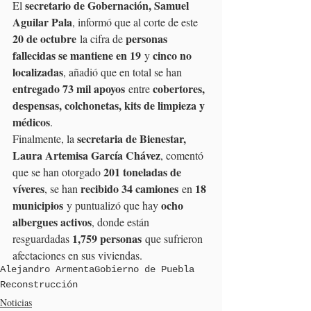
secretario de Gobernación, Samuel 
El 
Aguilar Pala
, informó que al corte de este 
20 de octubre
personas 
 la cifra de 
fallecidas se mantiene en 19
cinco no 
 y 
localizadas
, añadió que en total se han 
entregado 73 mil apoyos
cobertores, 
 entre 
despensas, colchonetas, kits de limpieza y 
médicos
.
secretaria de Bienestar, 
Finalmente, la 
Laura Artemisa García Chávez
, comentó 
201 toneladas de 
que se han otorgado 
víveres
recibido 34 camiones
18 
, se han 
 en 
municipios
ocho 
 y puntualizó que hay 
albergues activos
, donde están 
1,759 personas
resguardadas 
 que sufrieron 
afectaciones en sus viviendas.
Alejandro Armenta
Gobierno de Puebla
Reconstrucción
Noticias