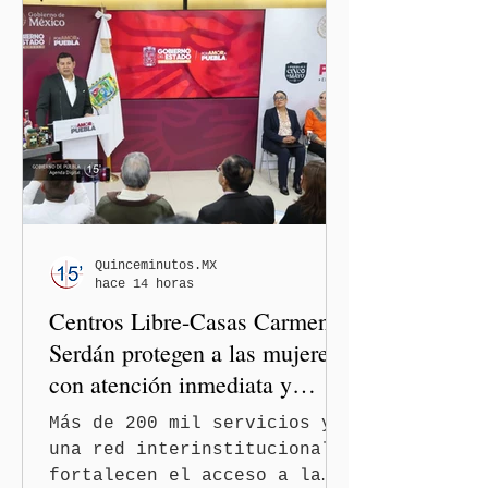
gobernador de Puebla,
Alejandro Armenta Mier,
respaldó la postura de la
presidenta Claudia
Sheinbaum Pardo y de la
dirigencia nacional de
Morena y dejó en manos de
la Comisión Nacional de
Honor y Justicia (CNHJ) el
futuro de las integrantes
de la bancada de Morena en
Quinceminutos.MX
hace 14 horas
el Congreso de Puebla.
Centros Libre-Casas Carmen
Serdán protegen a las mujeres
con atención inmediata y
disminuyen feminicidios
Más de 200 mil servicios y
una red interinstitucional
fortalecen el acceso a la