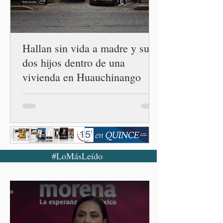
los ecosistemas forestales.
Durante la Mañanera del
Pueblo, a través de un
enlace
Hallan sin vida a madre y sus
dos hijos dentro de una
vivienda en Huauchinango
#LoMásLeído