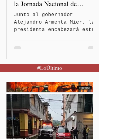
la Jornada Nacional de
Reforestación
Junto al gobernador
Alejandro Armenta Mier, la
presidenta encabezará este
evento el próximo 9 de
agosto en el Parque
Nacional Izta-Popo Ciudad
de México.-Puebla será el
#LoÚltimo
punto de partida de la
Jornada Nacional de
Reforestación, una
estrategia del Gobierno de
México que reunirá de
manera simultánea a
autoridades, ejidos,
comunidades y ciudadanía de
las 32 entidades para
impulsar la restauración de