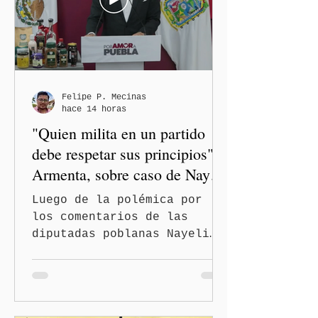
Felipe P. Mecinas
hace 14 horas
"Quien milita en un partido
debe respetar sus principios":
Armenta, sobre caso de Nayeli
Salvatori y Graciela Palomares
Luego de la polémica por
los comentarios de las
diputadas poblanas Nayeli
Salvatori Bojalil y Elvia
Graciela Palomares Ramírez,
considerados
discriminatorios, el