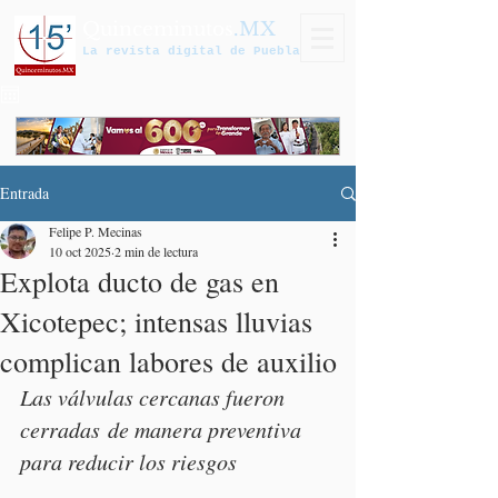
Quinceminutos
.MX
La revista digital de Puebla
Entrada
Felipe P. Mecinas
10 oct 2025
2 min de lectura
Explota ducto de gas en
Xicotepec; intensas lluvias
complican labores de auxilio
Las válvulas cercanas fueron 
cerradas de manera preventiva 
para reducir los riesgos 