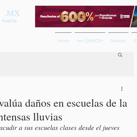
os
.MX
 Puebla
Home
•en QUINCE•
Noticias
E
valúa daños en escuelas de la
ntensas lluvias
acudir a sus escuelas clases desde el jueves 