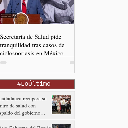
Secretaría de Salud pide
tranquilidad tras casos de
ciclosporiasis en México
#LoÚltimo
atlatlauca recupera su
ntro de salud con
spaldo del gobierno
tatal
icia Gobierno del Estado