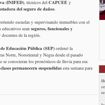
tiva (INIFED)
CAPCEE
, técnicos del 
 y 
stadora del seguro de daños
.
corriendo escuelas y supervisando inmuebles con el 
seguros, funcionales y 
s educativos sean 
 docentes de la región.
 de Educación Pública (SEP) 
ordenó la 
rras Norte, Nororiental y Negra desde el pasado 
e se conocieran los pronósticos de lluvia para esa 
s clases permanecern suspendidas 
esta semana para 
Hu
ce
re
es
In