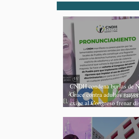
CNDH condena burlas de N
Grace contra adultos mayor
exige al Congreso frenar di
discriminatorios