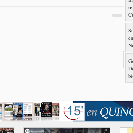
re
Cu
88
S
en
N
Go
De
bi