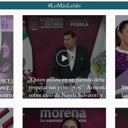
#LoMásLeído
ay y
"Quien milita en un partido debe
es y
respetar sus principios": Armenta,
Sh
scursos
sobre caso de Nayeli Salvatori y
la
Graciela Palomares
Sa