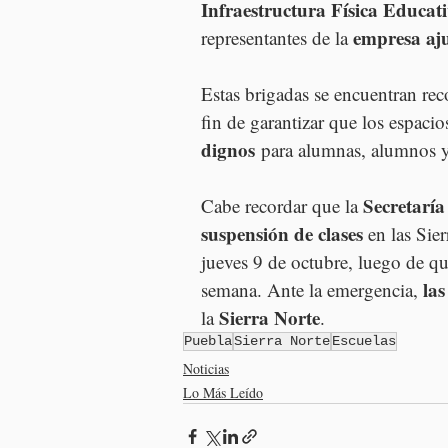
Infraestructura Física Educa
empresa aju
representantes de la 
Estas brigadas se encuentran re
fin de garantizar que los espacio
dignos
 para alumnas, alumnos y
Secretaría
Cabe recordar que la 
suspensión de clases
 en las Sie
jueves 9 de octubre, luego de qu
la
semana. Ante la emergencia, 
Sierra Norte
la 
.
Puebla
Sierra Norte
Escuelas
Noticias
Lo Más Leído