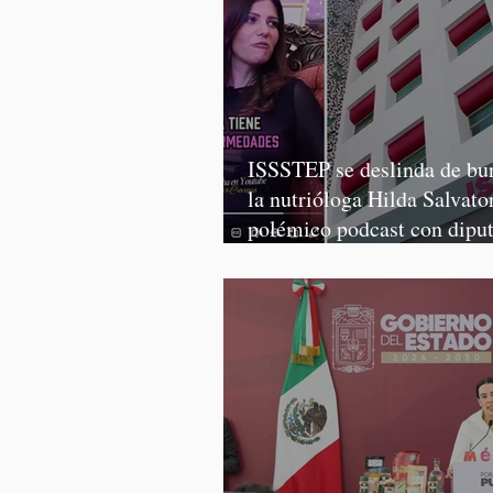
ISSSTEP se deslinda de bur
la nutrióloga Hilda Salvator
polémico podcast con dipu
Morena