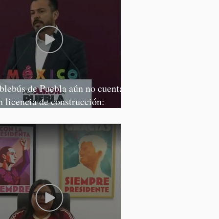
blebús de Puebla aún no cuenta
n licencia de construcción:
rcía Parra