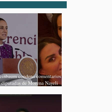
einbaum condena comentarios de
s diputadas de Morena Nayeli
lvatori y Graciela Palomares