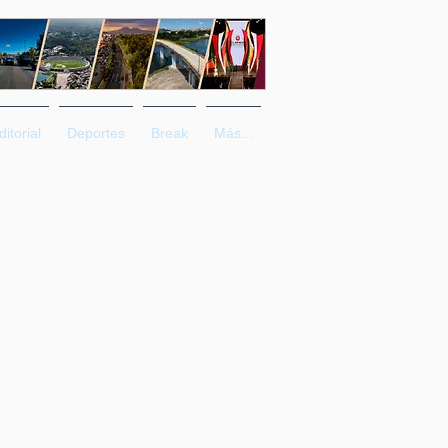
ditorial
Deportes
Break
Más...