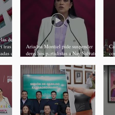
las de
i tras
Ariadna Montiel pide suspender
Ca
tadas de
derechos partidistas a Nay Salvatori
co
y Grace Palomares
Ga