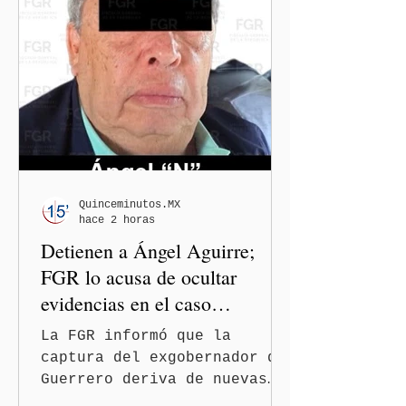
organizaciones nacionales e
internacionales dedicadas a
la defensa de la libertad
de expresión y la
protección de periodistas.
Quinceminutos.MX
hace 2 horas
Detienen a Ángel Aguirre;
FGR lo acusa de ocultar
evidencias en el caso
Ayotzinapa
La FGR informó que la
captura del exgobernador de
Guerrero deriva de nuevas
investigaciones sobre la