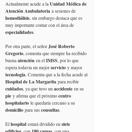
Unidad Médica de 
Actualmente acude a la 
Atención Ambulatoria
 a sesiones de 
hemodiálisis
, sin embargo destaca que es 
muy importante contar con el área de 
especialidades
.
José Roberto 
Por otra parte, el señor 
Gregorio
, comenta que siempre ha recibido 
atención
IMSS
buena 
 en el 
, por lo que 
servicio
espera todavía un mejor 
 y mayor 
tecnología
. Comenta que a la fecha acude al 
Hospital de La Margarita
 para recibir 
cuidados
accidente
, ya que tuvo un 
 en su 
pie
centro 
 y afirma que el próximo 
hospitalario
 le quedaría cercano a su 
domicilio
consultas
 para sus 
.
hospital
siete 
El 
 estará dividido en 
edificios
180 camas
, con 
, con una 