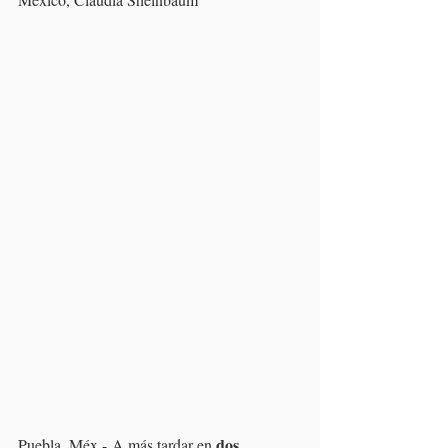
dos 
Puebla, Méx.- A más tardar en 