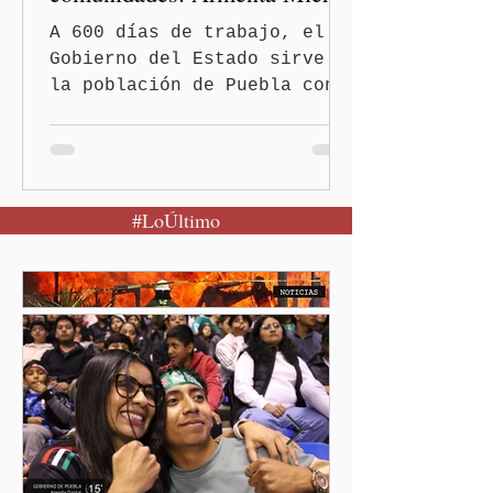
A 600 días de trabajo, el
Gobierno del Estado sirve a
la población de Puebla con
políticas redistributivas e
integrales. El gobierno
estatal eliminó la deuda
pública heredada del Museo
#LoÚltimo
Internacional del Barroco
que significó un “saqueo”
del erario en los gobiernos
neoliberales del pasado.