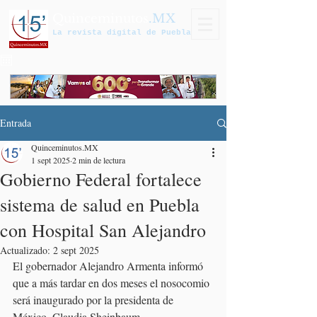
Quinceminutos
.MX
La revista digital de Puebla
Entrada
Quinceminutos.MX
1 sept 2025
2 min de lectura
Gobierno Federal fortalece
sistema de salud en Puebla
con Hospital San Alejandro
Actualizado:
2 sept 2025
El gobernador Alejandro Armenta informó 
que a más tardar en dos meses el nosocomio 
será inaugurado por la presidenta de 
México, Claudia Sheinbaum