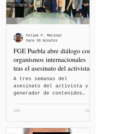
Felipe P. Mecinas
hace 58 minutos
FGE Puebla abre diálogo con
organismos internacionales
tras el asesinato del activista y
comunicador Josué Martínez
A tres semanas del
asesinato del activista y
generador de contenidos
Josué Martínez Contreras en
San Martín Texmelucan, la
Fiscalía General del Estado
de Puebla (FGE) sostuvo una
reunión de trabajo con