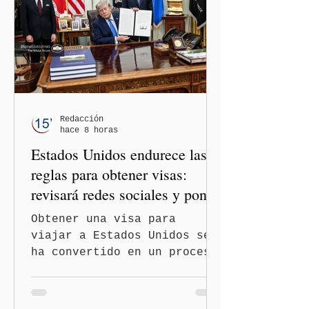
México y Perú. “Es
importante que más allá de
la orientación política de
los gobiernos —porque hay
orientaciones políticas de
los gobiernos, llegan por
un partido, llegan por otro
— es importante que México
Redacción
hace 8 horas
tenga relaciones
Estados Unidos endurece las
diplomáticas con el mu
reglas para obtener visas:
revisará redes sociales y pone
freno al Turismo de
Obtener una visa para
Nacimiento
viajar a Estados Unidos se
ha convertido en un proceso
con mayores filtros bajo la
administración de Donald
Trump. El Departamento de