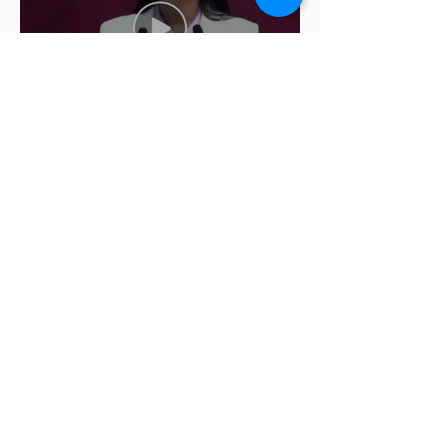
Ariadna Montiel pide
suspender derechos partidistas
a Nay Salvatori y Grace
Palomares
Cablebús de Puebla aún no