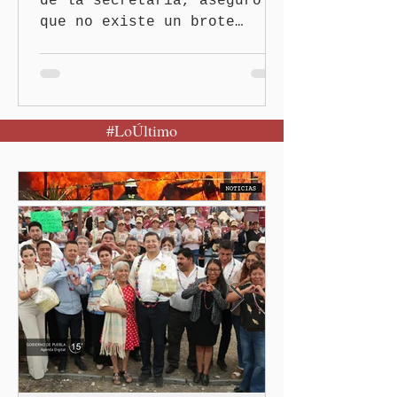
de la secretaría, aseguró
que no existe un brote
activo y llamó a la
población a mantener la
calma Ciudad de México.- El
secretario de Salud
#LoÚltimo
federal, David Kershenobich
Stalnikowitz, descartó que
exista un brote activo de
ciclosporiasis en México,
luego del incremento de
casos registrado en Estados
Unidos. Durante la
conferencia matutina en
Palacio Nacional, el
funcionario informó que en
el país únicamente se han
confirmado 33 casos de esta
enferme