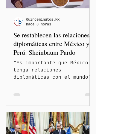
Quinceminutos.MX
hace 8 horas
Se restablecen las relaciones
diplomáticas entre México y
Perú: Sheinbaum Pardo
“Es importante que México
tenga relaciones
diplomáticas con el mundo”,
señaló Ciudad de México
(Quinceminutos.MX).-La
Presidenta Claudia
Sheinbaum Pardo anunció el
restablecimiento de las
relaciones diplomáticas
entre los gobiernos de