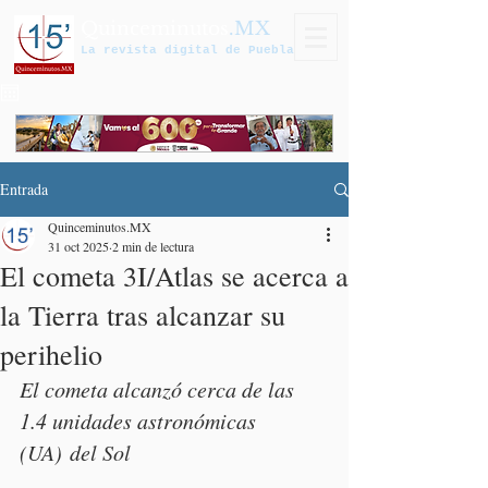
Quinceminutos
.MX
La revista digital de Puebla
Entrada
Quinceminutos.MX
31 oct 2025
2 min de lectura
El cometa 3I/Atlas se acerca a
la Tierra tras alcanzar su
perihelio
El cometa alcanzó cerca de las 
1.4 unidades astronómicas 
(UA) del Sol