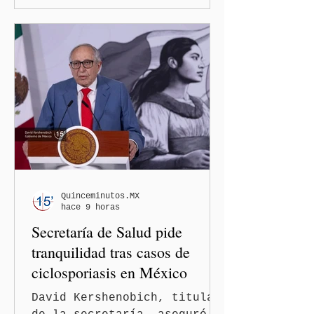
Estado amplió la revisión
de la presencia digital de
los solicitantes, mientras
Washington busca cerrar el
paso al llamado “turismo de
nacimiento” y reforzar los
controles migratorios.
Quinceminutos.MX
hace 9 horas
Secretaría de Salud pide
tranquilidad tras casos de
ciclosporiasis en México
David Kershenobich, titular