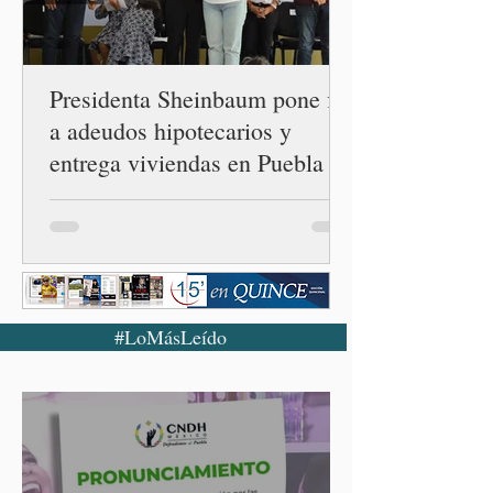
— es importante que México
tenga relaciones
diplomáticas con el mu
Presidenta Sheinbaum pone fin
a adeudos hipotecarios y
entrega viviendas en Puebla
#LoMásLeído