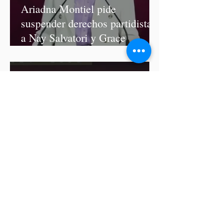
Ariadna Montiel pide
suspender derechos partidistas
a Nay Salvatori y Grace
Palomares
Cablebús de Puebla aún no
cuenta con licencia de
construcción: García Parra