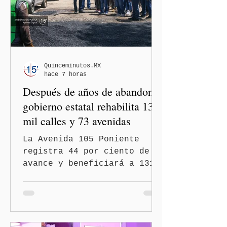
Quinceminutos.MX
hace 7 horas
Después de años de abandono,
gobierno estatal rehabilita 13
mil calles y 73 avenidas
La Avenida 105 Poniente
registra 44 por ciento de
avance y beneficiará a 131
mil 420 habitantes Puebla,
Pue.-Con la meta de
intervenir 13 mil calles y
73 avenidas durante 2026,
el gobernador Alejandro