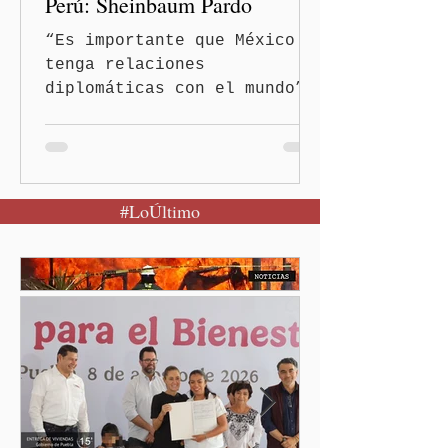
Perú: Sheinbaum Pardo
“Es importante que México
tenga relaciones
diplomáticas con el mundo”,
señaló Ciudad de México
(Quinceminutos.MX).-La
Presidenta Claudia
Sheinbaum Pardo anunció el
#LoÚltimo
restablecimiento de las
relaciones diplomáticas
entre los gobiernos de
México y Perú. “Es
importante que más allá de
la orientación política de
los gobiernos —porque hay
orientaciones políticas de
los gobiernos, llegan por
un partido, llegan por otro