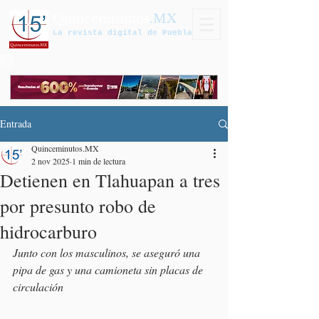
Quinceminutos
.MX
La revista digital de Puebla
Entrada
Quinceminutos.MX
2 nov 2025
1 min de lectura
Detienen en Tlahuapan a tres
por presunto robo de
hidrocarburo
Junto con los masculinos, se aseguró una 
pipa de gas y una camioneta sin placas de 
circulación