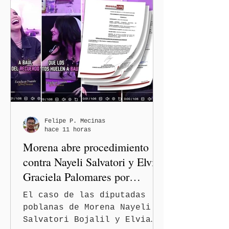
Armenta Mier supervisó la
rehabilitación de la
Avenida 105 Poniente, obra
que registra 44 por ciento
de avance y forma parte del
programa estatal para
recuperar vialidades
prioritarias, fortalecer la
movilidad y mejorar las
condiciones de seguridad de
Felipe P. Mecinas
hace 11 horas
las familias poblanas, en e
Morena abre procedimiento
contra Nayeli Salvatori y Elvia
Graciela Palomares por
discriminación y burlas
El caso de las diputadas
poblanas de Morena Nayeli
Salvatori Bojalil y Elvia