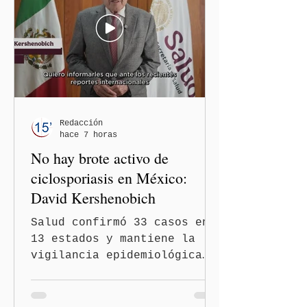
en el podcast "DesCasadas"
contra las personas adultas
mayores no pueden
justificarse como una
simple opinión o una broma.
Redacción
hace 7 horas
No hay brote activo de
ciclosporiasis en México:
David Kershenobich
Salud confirmó 33 casos en
13 estados y mantiene la
vigilancia epidemiológica
Ciudad de México
(Quinceminutos.MX).- El
secretario de Salud, David