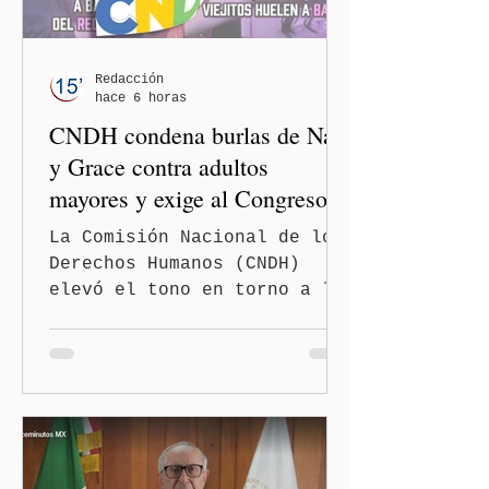
Redacción
hace 6 horas
CNDH condena burlas de Nay
y Grace contra adultos
mayores y exige al Congreso
frenar discursos
La Comisión Nacional de los
discriminatorios
Derechos Humanos (CNDH)
elevó el tono en torno a la
polémica generada por las
diputadas locales de
Morena, Nayeli Salvatori
Bojalil y Elvia Graciela
"Grace" Palomares Ramírez,
al considerar que los
comentarios que emitieron