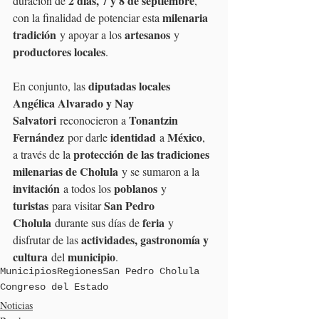
2 días, 7 y 8 de septiembre
duración de 
, 
milenaria 
con la finalidad de potenciar esta 
tradición
artesanos
 y apoyar a los 
 y 
productores locales
.
diputadas locales 
En conjunto, las 
Angélica Alvarado y Nay 
Salvatori
Tonantzin 
 reconocieron a 
Fernández
identidad
México
 por darle 
 a 
, 
protección de las tradiciones 
a través de la 
milenarias de Cholula
 y se sumaron a la 
invitación
poblanos
 a todos los 
 y 
turistas
San Pedro 
 para visitar 
Cholula
feria
 durante sus días de 
 y 
actividades, gastronomía y 
disfrutar de las 
cultura
municipio
 del 
.
Municipios
Regiones
San Pedro Cholula
Congreso del Estado
Noticias