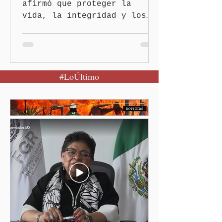
afirmó que proteger la
vida, la integridad y los
derechos de las mujeres es
la base para construir un
Puebla más justo y seguro
Puebla, Pue.-Cuando una
#LoÚltimo
mujer encuentra un lugar
seguro para pedir ayuda,
también recupera la
esperanza de vivir sin
miedo. Con esa visión, el
gobernador Alejandro
Armenta Mier inauguró el
Centro LIBRE (Libertad,
Igualdad, Bienestar, Redes,
Emancipación) número 62 y
la Casa Carmen Serdán
número 25 en el estado, la
cuarta en la c