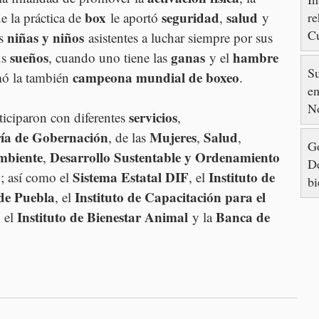
box
seguridad
salud
re
e la práctica de 
 le aportó 
, 
 y 
Cu
niñas y niños
s 
 asistentes a luchar siempre por sus 
88
sueños
ganas
hambre 
s 
, cuando uno tiene las 
 y el 
S
campeona mundial de boxeo
mó la también 
.
en
N
servicios
ticiparon con diferentes 
, 
ría de Gobernación
Mujeres
Salud
, de las 
, 
, 
Go
mbiente
Desarrollo Sustentable y Ordenamiento 
, 
De
a
Sistema Estatal DIF
Instituto de 
; así como el 
, el 
bi
 de Puebla
Instituto de Capacitación para el 
, el 
Instituto de Bienestar Animal
Banca de 
, el 
 y la 