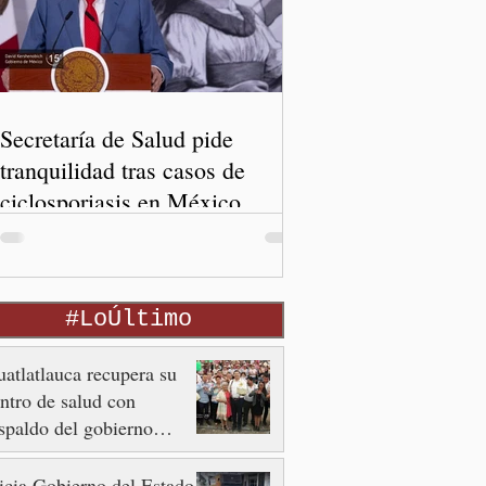
Secretaría de Salud pide
tranquilidad tras casos de
ciclosporiasis en México
#LoÚltimo
atlatlauca recupera su
ntro de salud con
spaldo del gobierno
tatal
icia Gobierno del Estado