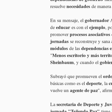
necesidades
resuelve 
 de manera 
gobernador 
En su mensaje, el 
educar
ejemplo
de 
 es con el 
, p
procesos asociativos
promover 
jornadas
 se reconstruye y sana a
módulos
dependencias e
 de las 
Menos escritorio y más territ
"
Sheinbaum
gobie
, y cuando el 
ord
Subrayó que promueven el 
deporte
c
básicas como es el 
, la 
agente de paz
vuelve un 
", afirm
secretaria de Deporte y J
La 
jornada "Tejiendo Paz"
 tiene