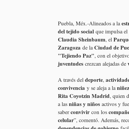
est
Puebla, Méx.-Alineados a la 
del tejido social
 que impulsa el 
Claudia Sheinbaum
Parqu
, el 
Zaragoza
Ciudad de Pue
 de la 
"Tejiendo Paz"
, con el objetiv
juventudes
 crezcan alejadas de 
deporte
actividade
A través del 
, 
convivencia
niñe
 y se aleja a la 
Rita Coyotzin Madrid
, quien d
niñas y niños
a las 
 activos y fue
convivir
compañe
saber 
 con los 
celular
”, comentó. Además, reco
dependencias de gobierno
 faci