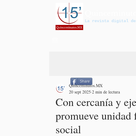
Quinceminut
La revista digital de
Share
Quinceminutos.MX
20 sept 2025
2 min de lectura
Con cercanía y eje
promueve unidad f
social