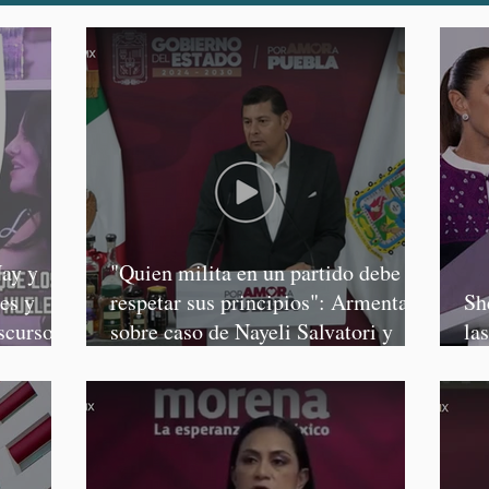
ay y
"Quien milita en un partido debe
es y
respetar sus principios": Armenta,
Sh
scursos
sobre caso de Nayeli Salvatori y
la
Graciela Palomares
Sa