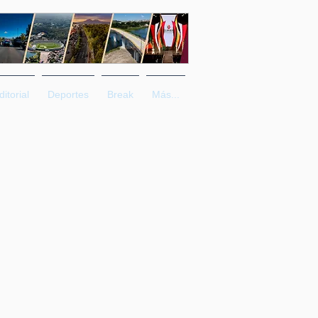
ditorial
Deportes
Break
Más...