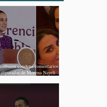
einbaum condena comentarios de
s diputadas de Morena Nayeli
lvatori y Graciela Palomares