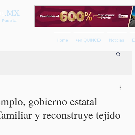
os
.MX
 Puebla
Home
•en QUINCE•
Noticias
E
mplo, gobierno estatal
amiliar y reconstruye tejido