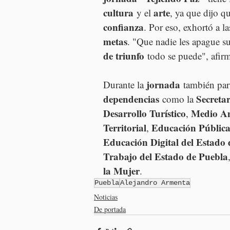
cultura
arte
 y el 
, ya que dijo qu
confianza
. Por eso, exhortó a la
metas
. "Que nadie les apague su
de triunfo
 todo se puede", afir
jornada
Durante la 
 también par
dependencias
Secreta
 como la 
Desarrollo Turístico
Medio A
, 
Territorial
Educación Públic
, 
Educación Digital del Estado
Trabajo del Estado de Puebla
la Mujer
.
Puebla
Alejandro Armenta
Noticias
De portada