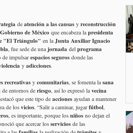
rategia
atención a las causas
reconstrucción 
 de 
 y 
Gobierno de México
presidenta 
 que encabeza la 
e "El Triángulo"
Junta Auxiliar Ignacio 
 en la 
bla
jornada
programa 
, fue sede de una 
 del 
espacios seguros
o de impulsar 
 donde las 
violencia
adicciones
 y 
.
s recreativas
comunitarias
sana 
 y 
, se fomenta la 
z
riesgo
vecina 
 de entornos de 
, así lo expresó la 
acciones
estacó que este tipo de 
 ayudan a mantener 
vicios
fútbol
ra de los 
. “Salir a caminar, jugar 
, 
ros
niños
, es importante, porque los 
 no dejan el 
servicios
noció que acercar los 
 de las 
familias
trámites
lita a las 
 la realización de 
 y 