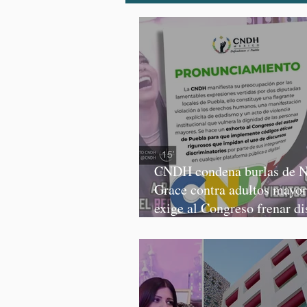
CNDH condena burlas de N
Grace contra adultos mayor
exige al Congreso frenar di
discriminatorios