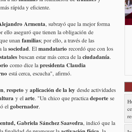
más rápida y eficiente.
Alejandro Armenta
, subrayó que la mejor forma 
or ello aseguró que tienen la obligación de 
familias
 que unan 
; por ello, a través de las 
sociedad
mandatario
 la 
. El 
 recordó que con los 
statales
ciudadanía
 buscan estar más cerca de la 
. 
orio
presidenta Claudia 
 como dice la 
rno
 está cerca, escucha", afirmó.
en
respeto
aplicación de la ley
, 
 y 
 desde actividades 
ultura
arte
deporte
 y el 
. "Un chico que practica 
 se 
Hu
gobernador
ó el 
.
ce
re
uventud, Gabriela Sánchez Saavedra
, indicó que la 
es
activación física
 la finalidad de promover la 
, la 
In