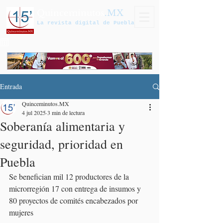
Quinceminutos
.MX
La revista digital de Puebla
Entrada
Quinceminutos.MX
4 jul 2025
3 min de lectura
Soberanía alimentaria y
seguridad, prioridad en
Puebla
Se benefician mil 12 productores de la 
microrregión 17 con entrega de insumos y 
80 proyectos de comités encabezados por 
mujeres