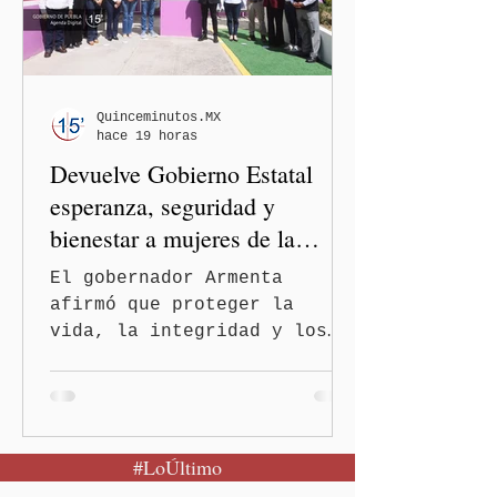
que visitaron territorio
mexicano. A través de un
mensaje difundido en redes
sociales, el funcionario
informó que la Secretaría
Quinceminutos.MX
hace 19 horas
de Salud activó de mane
Devuelve Gobierno Estatal
esperanza, seguridad y
bienestar a mujeres de la
periferia urbana
El gobernador Armenta
afirmó que proteger la
vida, la integridad y los
derechos de las mujeres es
la base para construir un
Puebla más justo y seguro
Puebla, Pue.-Cuando una
#LoÚltimo
mujer encuentra un lugar
seguro para pedir ayuda,