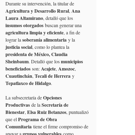
Durante su intervención, la titular de 
Agricultura y Desarrollo Rural
Ana 
, 
Laura Altamirano
, detalló que los 
insumos otorgados
 buscan generar una 
agricultura limpia y eficiente
, a fin de 
soberanía alimentaria
lograr la 
 y la 
justicia social
, como lo plantea la 
presidenta de México, Claudia 
Sheinbaum
municipios 
. Detalló que los 
beneficiados
Acajete
Amozoc
 son: 
, 
, 
Cuautinchán
Tecali de Herrera
, 
 y 
Tepatlaxco de Hidalgo
.
Opciones 
La subsecretaría de 
Productivas
Secretaría de 
 de la 
Bienestar
Elsa Ruiz Betanzos
, 
, puntualizó 
Programa de Obra 
que el 
Comunitaria
 tiene el firme compromiso de 
grupos vulnerables
apoyar a 
 como 