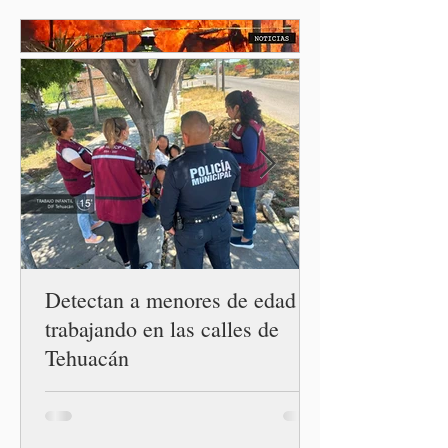
también recupera la
esperanza de vivir sin
miedo. Con esa visión, el
gobernador Alejandro
Armenta Mier inauguró el
Centro LIBRE (Libertad,
Igualdad, Bienestar, Redes,
Emancipación) número 62 y
la Casa Carmen Serdán
número 25 en el estado, la
cuarta en la c
Detectan a menores de edad
trabajando en las calles de
Tehuacán