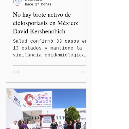
hace 17 horas
No hay brote activo de
ciclosporiasis en México:
David Kershenobich
Salud confirmó 33 casos en
13 estados y mantiene la
vigilancia epidemiológica
Ciudad de México
(Quinceminutos.MX).- El
secretario de Salud, David
Kershenobich Stalnikowitz,
aseguró que en México no
existe un brote activo de
ciclosporiasis, luego de
los recientes reportes de
casos en Estados Unidos y
de viajeros del Reino Unido