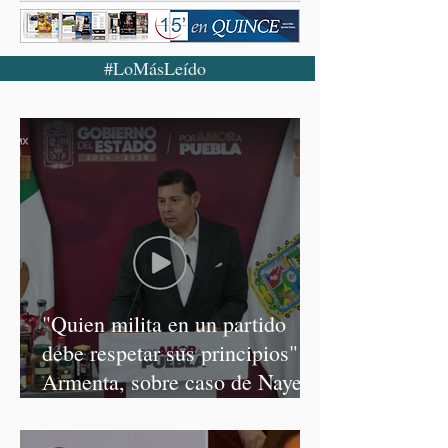
#LoMásLeído
"Quien milita en un partido
debe respetar sus principios":
Armenta, sobre caso de Nayeli
Salvatori y Graciela Palomares