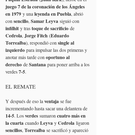
juego 7 de la coronación de los Ángeles 
en 1979
leyenda en Puebla
 y una 
, abrió 
sencillo
Samar Leyva
con 
, 
 siguió con 
infilhit
toque de sacrificio
 y tras 
 de 
Cedrola
Jorge Fitch
Eduardo 
, 
 (
Torrealba
single al 
), respondió con 
izquierdo
 para impulsar las dos primeras y 
oportuno al 
anotar más tarde con 
derecho
Santana
 de 
 para poner arriba a los 
7-5
verdes 
.
EL REMATE
ventaja
Y después de eso la 
 se fue 
incrementando hasta sacar una delantera de 
14-5
verdes
cuatro más en 
. Los 
 sumaron 
la cuarta
Leyva
Cedrola
 cuando 
 y 
 ligaron 
sencillos
Torrealba
, 
 se sacrificó y apareció 