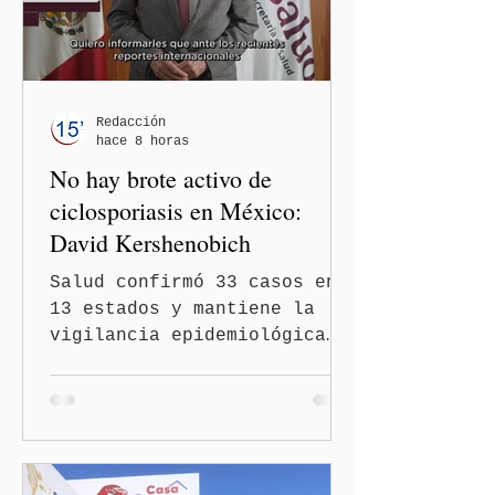
justificarse como una
simple opinión o una broma.
Redacción
hace 8 horas
No hay brote activo de
ciclosporiasis en México:
David Kershenobich
Salud confirmó 33 casos en
13 estados y mantiene la
vigilancia epidemiológica
Ciudad de México
(Quinceminutos.MX).- El
secretario de Salud, David
Kershenobich Stalnikowitz,
aseguró que en México no