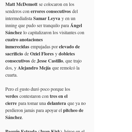
Matt McDemott
 se colocaron en los 
errores consecutivos
senderos con 
 del 
Samar Leyva
intermedialista 
 y en un 
Ángel 
inning que pudo ser tranquilo para 
Sánchez
 lo capitalizaron los visitantes con 
cuatro anotaciones 
inmerecidas
elevado de 
 empujadas por 
sacrificio
Oziel Flores
dobletes 
 de 
 y 
consecutivos
Jesse Castillo
 de 
, que trajo 
Alejandro Mejía
dos, y 
 que remolcó la 
cuarta.
Pero el gusto duró poco porque los 
verdes
tres en el 
 contestaron con 
cierre
delantera
 para tomar una 
 que ya no 
pitcheo de 
perdieron jamás para apoyar el 
Sánchez
.
Paquín Estrada
Juan Kirk
 (
), héroe en el 