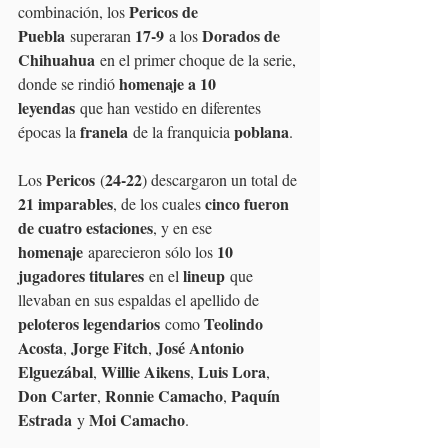
Pericos de 
combinación, los 
Puebla
17-9
Dorados de 
 superaran 
 a los 
Chihuahua
 en el primer choque de la serie, 
homenaje a 10 
donde se rindió 
leyendas
 que han vestido en diferentes 
franela
poblana
épocas la 
 de la franquicia 
.
Pericos
24-22
Los 
 (
) descargaron un total de 
21 imparables
cinco fueron 
, de los cuales 
de cuatro estaciones
, y en ese 
homenaje
10 
 aparecieron sólo los 
jugadores titulares
lineup
 en el 
 que 
llevaban en sus espaldas el apellido de 
peloteros legendarios
Teolindo 
 como 
Acosta
Jorge Fitch
José Antonio 
, 
, 
Elguezábal
Willie Aikens
Luis Lora
, 
, 
, 
Don Carter
Ronnie Camacho
Paquín 
, 
, 
Estrada
Moi Camacho
 y 
.