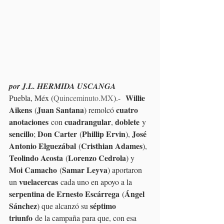
por J.L. HERMIDA USCANGA
Willie 
Puebla, Méx (
Quinceminuto.MX
).-  
Aikens
Juan Santana
cuatro 
 (
) remolcó 
anotaciones
cuadrangular
doblete
 con 
, 
 y 
sencillo
Don Carter
Phillip Ervin
José 
; 
 (
), 
Antonio Elguezábal
Cristhian Adames
 (
), 
Teolindo Acosta
Lorenzo Cedrola
 (
) y 
Moi Camacho
Samar Leyva
 (
) aportaron 
vuelacercas
un 
 cada uno en apoyo a la 
serpentina de Ernesto Escárrega
Ángel 
 (
Sánchez
séptimo 
) que alcanzó su 
triunfo
 de la campaña para que, con esa 