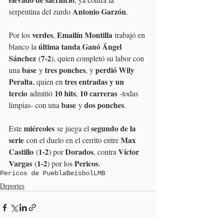
Antonio Garzón
serpentina del zurdo 
.
verdes
Emailín Montilla
Por los 
, 
 trabajó en 
última tanda
Ganó Ángel 
blanco la 
.
Sánchez
7-2
 (
), quien completó su labor con 
base
tres ponches
perdió Wily 
una 
 y 
, y 
Peralta
tres entradas y un 
, quien en 
tercio
10 hits
10 carreras
 admitió 
, 
 -todas 
base
dos ponches
limpias- con una 
 y 
.
miércoles
segundo de la 
Este 
 se juega el 
serie
Max 
 con el duelo en el cerrito entre 
Castillo
1-2
Dorados
Víctor 
 (
) por 
, contra 
Vargas
1-2
Pericos
 (
) por los 
.
Pericos de Puebla
Beisbol
LMB
Deportes