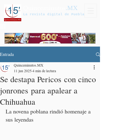
Quinceminutos
.MX
La revista digital de Puebla
Entrada
Quinceminutos.MX
11 jun 2025
4 min de lectura
Se destapa Pericos con cinco
jonrones para apalear a
Chihuahua
La novena poblana rindió homenaje a 
sus leyendas 