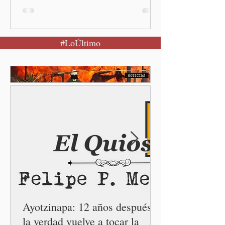
la base para construir un
Puebla más justo y seguro
Puebla, Pue.-Cuando una
#LoÚltimo
mujer encuentra un lugar
seguro para pedir ayuda,
también recupera la
esperanza de vivir sin
miedo. Con esa visión, el
gobernador Alejandro
Armenta Mier inauguró el
Centro LIBRE (Libertad,
Igualdad, Bienestar, Redes,
Emancipación) número 62 y
la Casa Carmen Serdán
número 25 en el estado, la
cuarta en la c
Ayotzinapa: 12 años después,
la verdad vuelve a tocar la