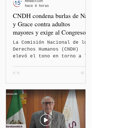
Redacción
hace 8 horas
CNDH condena burlas de Nay
y Grace contra adultos
mayores y exige al Congreso
frenar discursos
La Comisión Nacional de los
discriminatorios
Derechos Humanos (CNDH)
elevó el tono en torno a la
polémica generada por las
diputadas locales de
Morena, Nayeli Salvatori
Bojalil y Elvia Graciela
"Grace" Palomares Ramírez,
al considerar que los
comentarios que emitieron
en el podcast "DesCasadas"
contra las personas adultas
mayores no pueden