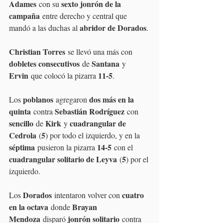
Adames
sexto jonrón de la 
 con su 
campaña
 entre derecho y central que 
abridor de Dorados
mandó a las duchas al 
.
Christian Torres
 se llevó una más con 
dobletes consecutivos
Santana
 de 
 y 
Ervin
11-5
 que colocó la pizarra 
.
poblanos
dos más en la 
Los 
 agregaron 
quinta
Sebastián Rodríguez
 contra 
 con 
sencillo
Kirk
cuadrangular de 
 de 
 y 
Cedrola
5
 (
) por todo el izquierdo, y en la 
séptima
14-5
 pusieron la pizarra 
 con el 
cuadrangular solitario de Leyva
5
 (
) por el 
izquierdo.
Dorados
cuatro 
Los 
 intentaron volver con 
en la octava
Brayan 
 donde 
Mendoza
jonrón solitario
 disparó 
 contra 