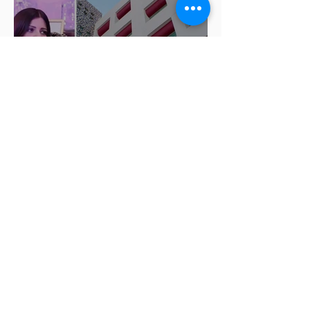
ISSSTEP se deslinda de burlas
de la nutrióloga Hilda Salvatori
tras polémico podcast con
diputadas de Morena