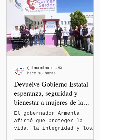
existe un brote activo de
ciclosporiasis, luego de
los recientes reportes de
casos en Estados Unidos y
de viajeros del Reino Unido
que visitaron territorio
mexicano. A través de un
mensaje difundido en redes
sociales, el funcionario
informó que la Secretaría
Quinceminutos.MX
hace 10 horas
de Salud activó de mane
Devuelve Gobierno Estatal
esperanza, seguridad y
bienestar a mujeres de la
periferia urbana
El gobernador Armenta
afirmó que proteger la
vida, la integridad y los
derechos de las mujeres es