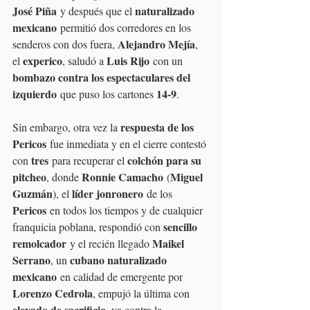
José Piña
naturalizado 
 y después que el 
mexicano
 permitió dos corredores en los 
Alejandro Mejía
senderos con dos fuera, 
, 
experico
Luis Rijo
el 
, saludó a 
 con un 
bombazo contra los espectaculares del 
izquierdo
14-9
 que puso los cartones 
.
respuesta de los 
Sin embargo, otra vez la 
Pericos
 fue inmediata y en el cierre contestó 
tres
colchón para su 
con 
 para recuperar el 
pitcheo
Ronnie Camacho
Miguel 
, donde 
 (
Guzmán
líder jonronero
), el 
 de los 
Pericos
 en todos los tiempos y de cualquier 
sencillo 
franquicia poblana, respondió con 
remolcador
Maikel 
 y el recién llegado 
Serrano
cubano naturalizado 
, un 
mexicano
 en calidad de emergente por 
Lorenzo Cedrola
, empujó la última con 
elevado de sacrificio
, ya contra la 