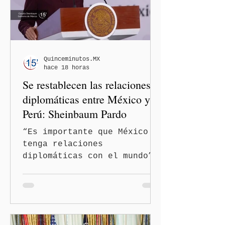
Quinceminutos.MX
hace 18 horas
Se restablecen las relaciones
diplomáticas entre México y
Perú: Sheinbaum Pardo
“Es importante que México
tenga relaciones
diplomáticas con el mundo”,
señaló Ciudad de México
(Quinceminutos.MX).-La
Presidenta Claudia
Sheinbaum Pardo anunció el
restablecimiento de las