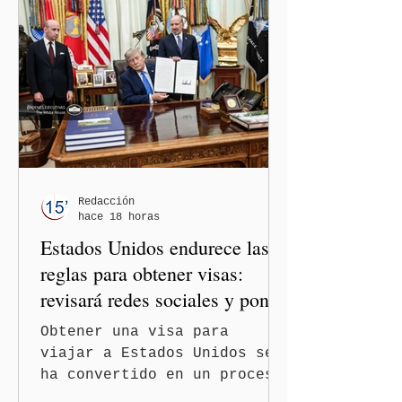
relaciones diplomáticas
entre los gobiernos de
México y Perú. “Es
importante que más allá de
la orientación política de
los gobiernos —porque hay
orientaciones políticas de
los gobiernos, llegan por
un partido, llegan por otro
— es importante que México
Redacción
hace 18 horas
tenga relaciones
Estados Unidos endurece las
diplomáticas con el mu
reglas para obtener visas:
revisará redes sociales y pone
freno al Turismo de
Obtener una visa para
Nacimiento
viajar a Estados Unidos se
ha convertido en un proceso
con mayores filtros bajo la