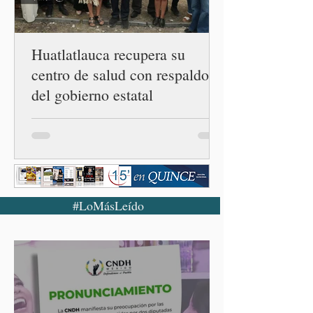
confirmado 33 casos de esta
enferme
Huatlatlauca recupera su
centro de salud con respaldo
del gobierno estatal
#LoMásLeído