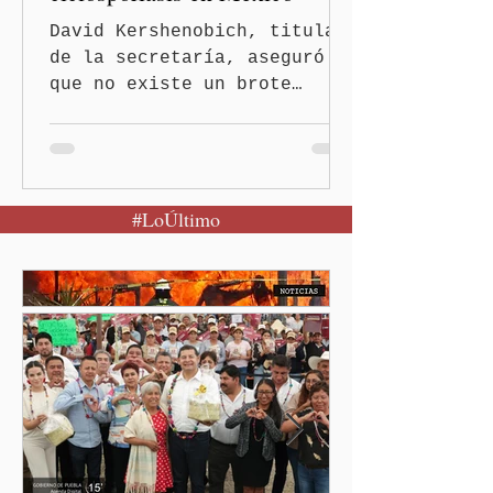
David Kershenobich, titular
de la secretaría, aseguró
que no existe un brote
activo y llamó a la
población a mantener la
calma Ciudad de México.- El
secretario de Salud
#LoÚltimo
federal, David Kershenobich
Stalnikowitz, descartó que
exista un brote activo de
ciclosporiasis en México,
luego del incremento de
casos registrado en Estados
Unidos. Durante la
conferencia matutina en
Palacio Nacional, el
funcionario informó que en
el país únicamente se han