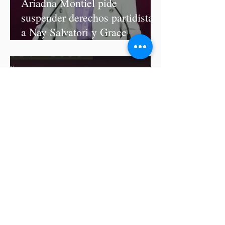
Ariadna Montiel pide
suspender derechos partidistas
a Nay Salvatori y Grace
Palomares
Cablebús de Puebla aún no
cuenta con licencia de
construcción: García Parra