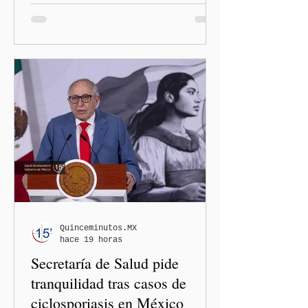
administración de Donald
Trump. El Departamento de
Estado amplió la revisión
de la presencia digital de
los solicitantes, mientras
Washington busca cerrar el
paso al llamado “turismo de
nacimiento” y reforzar los
controles migratorios.
Quinceminutos.MX
hace 19 horas
Secretaría de Salud pide
tranquilidad tras casos de
ciclosporiasis en México