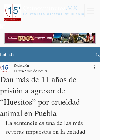
Quinceminutos
.MX
La revista digital de Puebla
Entrada
Redacción
11 jun
2 min de lectura
Dan más de 11 años de
prisión a agresor de
“Huesitos” por crueldad
animal en Puebla
La sentencia es una de las más 
severas impuestas en la entidad 