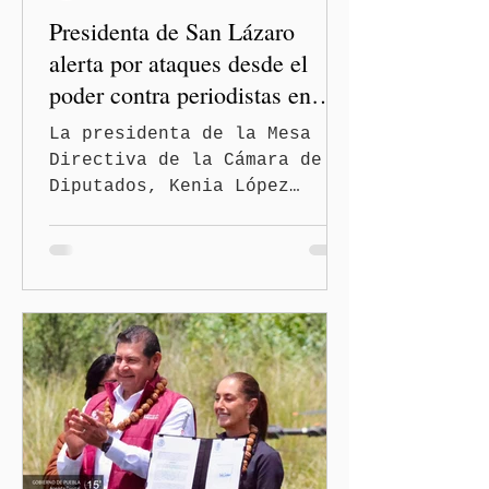
Presidenta de San Lázaro
alerta por ataques desde el
poder contra periodistas en
México
La presidenta de la Mesa
Directiva de la Cámara de
Diputados, Kenia López
Rabadán, advirtió sobre el
riesgo de que desde las
instituciones públicas se
normalicen las
descalificaciones, amenazas
y mecanismos de presión
contra periodistas, al
señalar que la libertad de
expresión puede debilitarse
de manera gradual hasta
convertirse en una