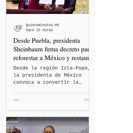
restricción al ejercicio
informativo.
Quinceminutos.MX
hace 15 horas
Desde Puebla, presidenta
Sheinbaum firma decreto para
reforestar a México y restaurar
ecosistemas
Desde la región Izta-Popo,
la presidenta de México
convoca a convertir la
reforestación en una acción
permanente de alcance
nacional San Nicolás de los
Ranchos, Pue.-La presidenta
de México, Claudia
Sheinbaum Pardo, encabezó
desde la región Izta-Popo