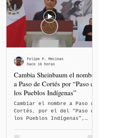
el inicio de la Jornada
Nacional de Reforestación
2026, con la participación
simultánea de los gobiernos
estatales, comunidades,
pueblos originarios,
fuerzas armadas,
brigadistas y sociedad
Felipe P. Mecinas
hace 16 horas
civil de todo el país, y
Cambia Sheinbaum el nombre
anunció su pro
a Paso de Cortés por “Paso de
los Pueblos Indígenas”
Cambiar el nombre a Paso de
Cortés, por el del “Paso de
los Pueblos Indígenas”,
propuso la presidenta
Claudia Sheinbaum Pardo, al