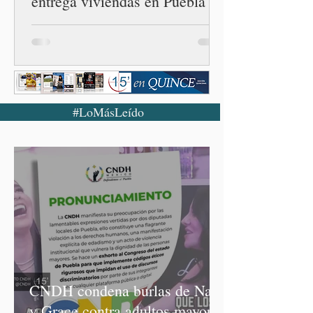
entrega viviendas en Puebla
#LoMásLeído
CNDH condena burlas de Nay
y Grace contra adultos mayores