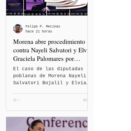
recuperar vialidades
prioritarias, fortalecer la
movilidad y mejorar las
condiciones de seguridad de
Felipe P. Mecinas
hace 21 horas
las familias poblanas, en e
Morena abre procedimiento
contra Nayeli Salvatori y Elvia
Graciela Palomares por
discriminación y burlas
El caso de las diputadas
poblanas de Morena Nayeli
Salvatori Bojalil y Elvia
Graciela Palomares Ramírez
escaló dentro de las
estructuras internas del
partido. La Comisión
Nacional de Honestidad y
Justicia (CNHJ) de Morena