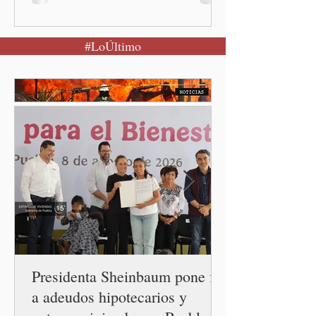
Presidenta Claudia
Sheinbaum Pardo anunció el
#LoÚltimo
restablecimiento de las
relaciones diplomáticas
entre los gobiernos de
México y Perú. “Es
importante que más allá de
la orientación política de
los gobiernos —porque hay
orientaciones políticas de
los gobiernos, llegan por
un partido, llegan por otro
— es importante que México
tenga relaciones
diplomáticas con el mu
Presidenta Sheinbaum pone fin
a adeudos hipotecarios y