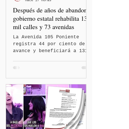
hace 17 horas
Después de años de abandono,
gobierno estatal rehabilita 13
mil calles y 73 avenidas
La Avenida 105 Poniente
registra 44 por ciento de
avance y beneficiará a 131
mil 420 habitantes Puebla,
Pue.-Con la meta de
intervenir 13 mil calles y
73 avenidas durante 2026,
el gobernador Alejandro
Armenta Mier supervisó la
rehabilitación de la
Avenida 105 Poniente, obra
que registra 44 por ciento
de avance y forma parte del
programa estatal para