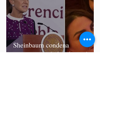
Sheinbaum condena
comentarios de las diputadas
de Morena Nayeli Salvatori y
Graciela Palomares