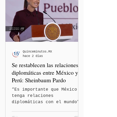
inició formalmente un
procedimiento sancionador
de oficio contra ambas
legisladoras por las
expresiones realizadas en
el podcast DesCasadas,
luego de que sus
comentarios fueran
señalados como
Quinceminutos.MX
hace 2 días
discriminatorios hacia
Se restablecen las relaciones
hombres y personas adultas
mayores.
diplomáticas entre México y
Perú: Sheinbaum Pardo
“Es importante que México
tenga relaciones
diplomáticas con el mundo”,
señaló Ciudad de México
(Quinceminutos.MX).-La