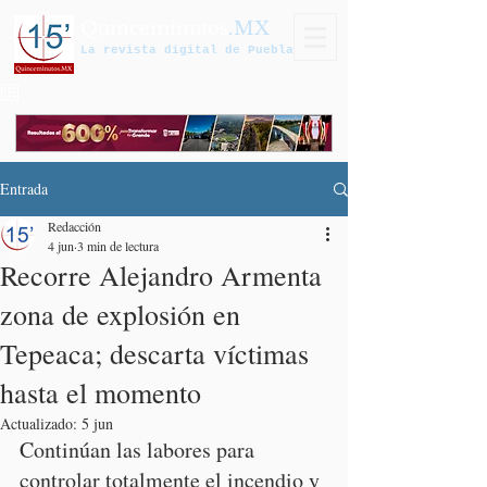
Quinceminutos
.MX
La revista digital de Puebla
Entrada
Redacción
4 jun
3 min de lectura
Recorre Alejandro Armenta
zona de explosión en
Tepeaca; descarta víctimas
hasta el momento
Actualizado:
5 jun
Continúan las labores para 
controlar totalmente el incendio y 