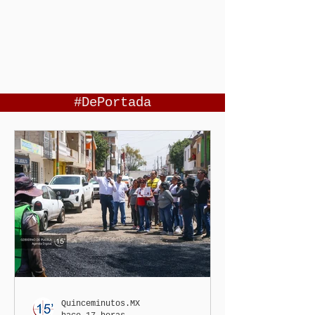
#DePortada
Quinceminutos.MX