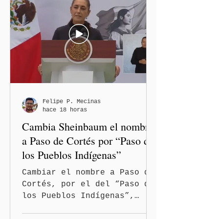
desde la región Izta-Popo
el inicio de la Jornada
Nacional de Reforestación
2026, con la participación
simultánea de los gobiernos
estatales, comunidades,
pueblos originarios,
fuerzas armadas,
brigadistas y sociedad
Felipe P. Mecinas
hace 18 horas
civil de todo el país, y
Cambia Sheinbaum el nombre
anunció su pro
a Paso de Cortés por “Paso de
los Pueblos Indígenas”
Cambiar el nombre a Paso de
Cortés, por el del “Paso de
los Pueblos Indígenas”,
propuso la presidenta