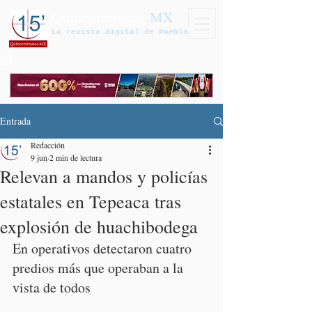
Quinceminutos
.MX
La revista digital de Puebla
Entrada
Redacción
9 jun
2 min de lectura
Relevan a mandos y policías
estatales en Tepeaca tras
explosión de huachibodega
En operativos detectaron cuatro 
predios más que operaban a la 
vista de todos