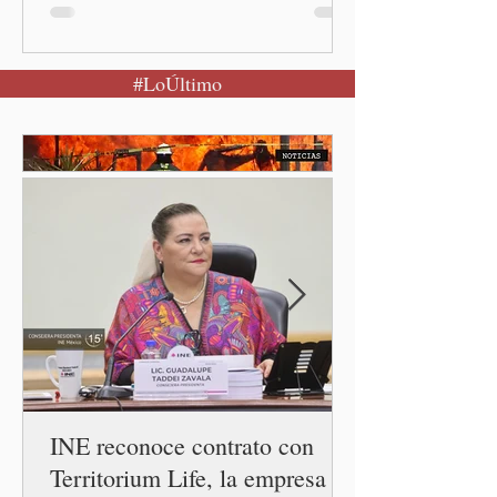
Claudia Sheinbaum Pardo, al
encabezar este domingo la
Jornada Nacional de
#LoÚltimo
Reforestación desde la
comunidad de Santiago
Xalitzintla.
INE reconoce contrato con
Territorium Life, la empresa