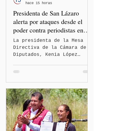
hace 15 horas
Presidenta de San Lázaro
alerta por ataques desde el
poder contra periodistas en
México
La presidenta de la Mesa
Directiva de la Cámara de
Diputados, Kenia López
Rabadán, advirtió sobre el
riesgo de que desde las
instituciones públicas se
normalicen las
descalificaciones, amenazas
y mecanismos de presión
contra periodistas, al
señalar que la libertad de
expresión puede debilitarse
de manera gradual hasta