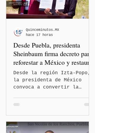
convertirse en una
restricción al ejercicio
informativo.
Quinceminutos.MX
hace 17 horas
Desde Puebla, presidenta
Sheinbaum firma decreto para
reforestar a México y restaurar
ecosistemas
Desde la región Izta-Popo,
la presidenta de México
convoca a convertir la
reforestación en una acción
permanente de alcance
nacional San Nicolás de los
Ranchos, Pue.-La presidenta
de México, Claudia
Sheinbaum Pardo, encabezó