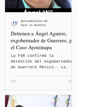
Quinceminutos.MX
hace 14 minutos
Detienen a Ángel Aguirre,
exgobernador de Guerrero, por
el Caso Ayotzinapa
La FGR confirmó la
detención del exgobernador
de Guerrero México.- La
Fiscalía General de la
República (FGR) anunció la
detención de Ángel Aguirre,
exgobernador de Guerrero,
por el caso de los 43
normalistas desaparecidos