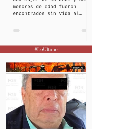
Una mujer de 40 años y dos
menores de edad fueron
encontrados sin vida al
interior de una vivienda en
el municipio de
Huauchinango, hecho que ya
es investigado por la
#LoÚltimo
Fiscalía General del Estado
(FGE) para determinar las
causas del fallecimiento.