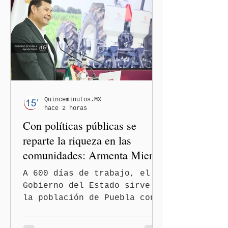
de Ayotzinapa. De acuerdo
con las investigaciones, el
exmandatario estatal es
señalado por la presunta
ocultación de evidencia
relacionada con las
indagatorias del caso, lo
que habría obstaculizado el
esclarecimiento de los
Quinceminutos.MX
hace 2 horas
hechos. La captura forma
Con políticas públicas se
parte de
reparte la riqueza en las
comunidades: Armenta Mier
A 600 días de trabajo, el
Gobierno del Estado sirve a
la población de Puebla con
políticas redistributivas e
integrales. El gobierno