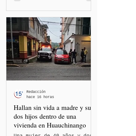
estatal eliminó la deuda
pública heredada del Museo
Internacional del Barroco
que significó un “saqueo”
del erario en los gobiernos
neoliberales del pasado.
Redacción
hace 16 horas
Hallan sin vida a madre y sus
dos hijos dentro de una
vivienda en Huauchinango