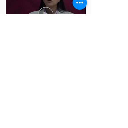
Ariadna Montiel pide
suspender derechos partidistas
a Nay Salvatori y Grace
Palomares