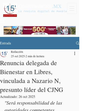
Quinceminutos
.MX
La revista digital de Puebla
Entrada
Redacción
25 oct 2025
2 min de lectura
Renuncia delegada de
Bienestar en Libres,
vinculada a Nazario N,
presunto líder del CJNG
Actualizado:
26 oct 2025
"Será responsabilidad de las 
autoridades competentes 