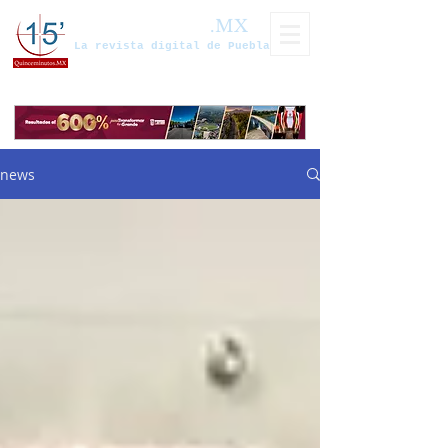
Quinceminutos
.MX
La revista digital de Puebla
news