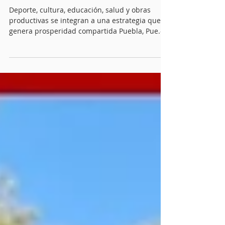
Con 508 proyectos de obra
comunitaria, gobierno del
estado impulsa bienestar
Deporte, cultura, educación, salud y obras
productivas se integran a una estrategia que
genera prosperidad compartida Puebla, Pue.-
Con una inversión superior a 118.1 millones de
pesos, el Gobierno del Estado entregó recursos
para la ejecución de 508 proyectos
comunitarios que fortalecerán el bienestar de
las familias poblanas mediante obras y
acciones definidas directamente por la
ciudadanía en asambleas. Durante el acto, el
gobernador Alejandro Armenta Mier destacó
que est