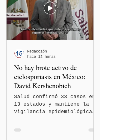
contra las personas adultas
mayores no pueden
justificarse como una
simple opinión o una broma.
Redacción
hace 12 horas
No hay brote activo de
ciclosporiasis en México:
David Kershenobich
Salud confirmó 33 casos en
13 estados y mantiene la
vigilancia epidemiológica
Ciudad de México
(Quinceminutos.MX).- El
secretario de Salud, David