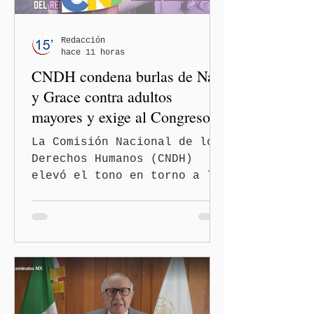
Redacción
hace 11 horas
CNDH condena burlas de Nay
y Grace contra adultos
mayores y exige al Congreso
frenar discursos
La Comisión Nacional de los
discriminatorios
Derechos Humanos (CNDH)
elevó el tono en torno a la
polémica generada por las
diputadas locales de
Morena, Nayeli Salvatori
Bojalil y Elvia Graciela
"Grace" Palomares Ramírez,
al considerar que los
comentarios que emitieron
en el podcast "DesCasadas"