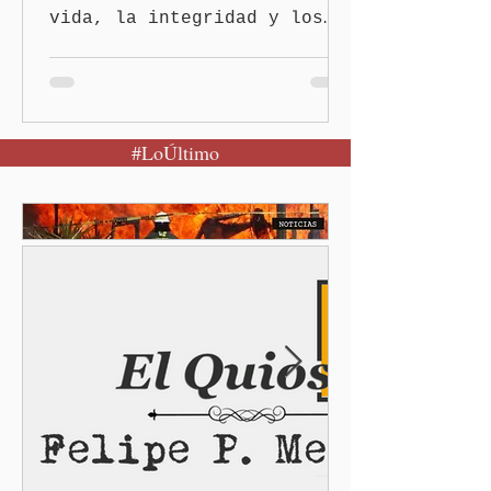
vida, la integridad y los
derechos de las mujeres es
la base para construir un
Puebla más justo y seguro
Puebla, Pue.-Cuando una
#LoÚltimo
mujer encuentra un lugar
seguro para pedir ayuda,
también recupera la
esperanza de vivir sin
miedo. Con esa visión, el
gobernador Alejandro
Armenta Mier inauguró el
Centro LIBRE (Libertad,
Igualdad, Bienestar, Redes,
Emancipación) número 62 y
la Casa Carmen Serdán
número 25 en el estado, la
cuarta en la c